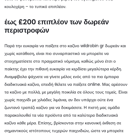
κουλοχέρη – το τυπικό επιπλέον.
έως £200 επιπλέον των δωρεάν
περιστροφών
Παρά την ευκαιρία να παίξετε στο καζίνο
wildrobin gr
δωρεάν και
χωρίς κατάθεση, είναι πιο συναρπαστικό να μπορείτε να
στοιχηματίσετε στο πραγματικό νόμισμα, καθώς μόνο έτσι ο
παίκτης έχει την πιθανή ευκαιρία να κερδίσει μεγαλύτερα κέρδη.
Αναμφίβολα ψάχνετε να γίνετε μέλος ενός από τα πιο έμπειρα
διαδικτυακά καζίνο, επειδή θέλετε να παίξετε online. Μας αρέσουν
τα καζίνο με πολλά, με μεγάλη ποικιλία σε όλους τους τομείς. Είναι
χωρίς παιχνίδι με χιλιάδες λιμάνια, αν δεν υπάρχει ούτε ένα
ζωντανό τραπέζι καζίνο για να δοκιμάσετε. Η πιστή μας ομάδα
παρακολουθεί τα νέα προϊόντα από τα καλύτερα διαδικτυακά
καζίνο κάθε μέρα. Επίσης, βρίσκονται στην κανονική έκθεση σε
σημαντικούς ιστότοπους τυχερών παιχνιδιών, ώστε να μπορείτε