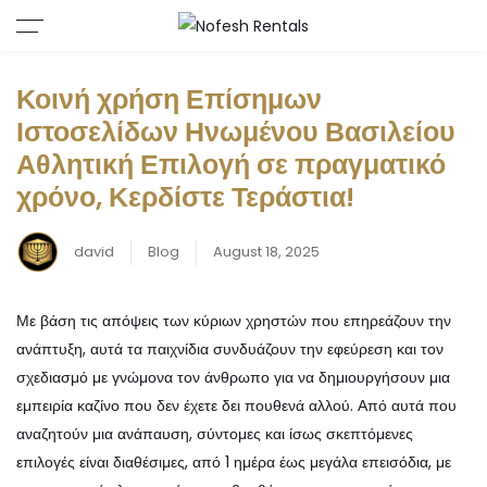
Κοινή χρήση Επίσημων
Ιστοσελίδων Ηνωμένου Βασιλείου
Αθλητική Επιλογή σε πραγματικό
χρόνο, Κερδίστε Τεράστια!
david
Blog
August 18, 2025
Με βάση τις απόψεις των κύριων χρηστών που επηρεάζουν την
ανάπτυξη, αυτά τα παιχνίδια συνδυάζουν την εφεύρεση και τον
σχεδιασμό με γνώμονα τον άνθρωπο για να δημιουργήσουν μια
εμπειρία καζίνο που δεν έχετε δει πουθενά αλλού. Από αυτά που
αναζητούν μια ανάπαυση, σύντομες και ίσως σκεπτόμενες
επιλογές είναι διαθέσιμες, από 1 ημέρα έως μεγάλα επεισόδια, με