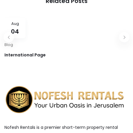
Related Posts
Aug
04
Blog
International Page
Nofesh Rentals is a premier short-term property rental