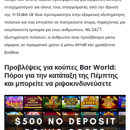
στοιχηματισμού για όλους τους επαγγελματίες από την ίδρυσή
της. Η Stake Uk δίνει προτεραιότητα στην εξαιρετική εξυπηρέτηση
πελατών και σας επιτρέπει να παντρεύεστε άτομα, παρέχοντας μια
απρόσκοπτη εμπειρία για τους ανθρώπους. Με 24/7
εξυπηρέτηση πελατών, οι άνθρωποι είναι προσβάσιμοι μέσω
κάμερας σε πραγματικό χρόνο ή μέσω email εάν χρειάζονται
βοήθεια.
Προβλέψεις για κούπες Bar World:
Πόροι για την κατάταξη της Πέμπτης
και μπορείτε να ριψοκινδυνεύσετε