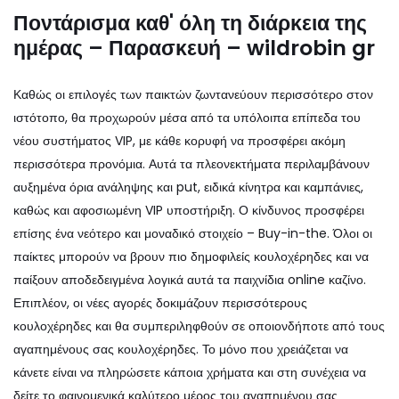
Ποντάρισμα καθ' όλη τη διάρκεια της
ημέρας – Παρασκευή – wildrobin gr
Καθώς οι επιλογές των παικτών ζωντανεύουν περισσότερο στον
ιστότοπο, θα προχωρούν μέσα από τα υπόλοιπα επίπεδα του
νέου συστήματος VIP, με κάθε κορυφή να προσφέρει ακόμη
περισσότερα προνόμια. Αυτά τα πλεονεκτήματα περιλαμβάνουν
αυξημένα όρια ανάληψης και put, ειδικά κίνητρα και καμπάνιες,
καθώς και αφοσιωμένη VIP υποστήριξη. Ο κίνδυνος προσφέρει
επίσης ένα νεότερο και μοναδικό στοιχείο – Buy-in-the. Όλοι οι
παίκτες μπορούν να βρουν πιο δημοφιλείς κουλοχέρηδες και να
παίξουν αποδεδειγμένα λογικά αυτά τα παιχνίδια online καζίνο.
Επιπλέον, οι νέες αγορές δοκιμάζουν περισσότερους
κουλοχέρηδες και θα συμπεριληφθούν σε οποιονδήποτε από τους
αγαπημένους σας κουλοχέρηδες. Το μόνο που χρειάζεται να
κάνετε είναι να πληρώσετε κάποια χρήματα και στη συνέχεια να
δείτε το φαινομενικά καλύτερο μέρος του αγαπημένου σας