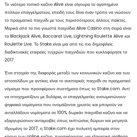
Το νεότερο τοπικό καζίνο Alive είναι σίγουρα το αγαπημένο
πολλών επαγγελματιών, επειδή τους δίνει έναν τρόπο να νιώσουν
το πραγματικό παιχνίδι με τους περισσότερους άλλους παίκτες.
Μερικά από τα πιο γνωστά παιχνίδια Alive Casino στη σειρά είναι
τα Blackjack Alive, Baccarat Live, Lightning Roulette Alive και
Roulette Live. Το Stake είναι μια από τις πιο δημοφιλείς
διαδικτυακές εταιρείες τυχερών παιχνιδιών που κυκλοφόρησε το
2017.
Ένα στοιχείο της διαφοράς μεταξύ των κοινωνικών καζίνο και των
ιστοσελίδων με αντίκες είναι το ανεπαρκές παιχνίδι σε πραγματικό
νόμισμα που προσφέρουν συστήματα όπως το Stake.com. Αντί
να στοιχηματίζουν με δολάρια, οι επαγγελματίες ενσωματώνουν
ψηφιακά νομίσματα που ονομάζονται χρυσός και μπορούν να
ανταλλάξουν νομίσματα σε 100% δωρεάν παιχνίδια καζίνο και να
εξαργυρώσουν ανταμοιβές όπως εκπτώσεις δώρων και μετρητά.
Ιδρυμένη το 2017, η Stake.com έχει πολυετή εμπειρία στον
κόσμο των online καζίνο, προσφέροντας μια εξαιρετική αίσθηση