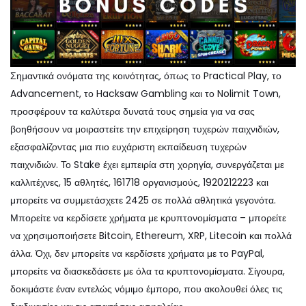
Σημαντικά ονόματα της κοινότητας, όπως το Practical Play, το
Advancement, το Hacksaw Gambling και το Nolimit Town,
προσφέρουν τα καλύτερα δυνατά τους σημεία για να σας
βοηθήσουν να μοιραστείτε την επιχείρηση τυχερών παιχνιδιών,
εξασφαλίζοντας μια πιο ευχάριστη εκπαίδευση τυχερών
παιχνιδιών. Το Stake έχει εμπειρία στη χορηγία, συνεργάζεται με
καλλιτέχνες, 15 αθλητές, 161718 οργανισμούς, 1920212223 και
μπορείτε να συμμετάσχετε 2425 σε πολλά αθλητικά γεγονότα.
Μπορείτε να κερδίσετε χρήματα με κρυπτονομίσματα – μπορείτε
να χρησιμοποιήσετε Bitcoin, Ethereum, XRP, Litecoin και πολλά
άλλα. Όχι, δεν μπορείτε να κερδίσετε χρήματα με το PayPal,
μπορείτε να διασκεδάσετε με όλα τα κρυπτονομίσματα. Σίγουρα,
δοκιμάστε έναν εντελώς νόμιμο έμπορο, που ακολουθεί όλες τις