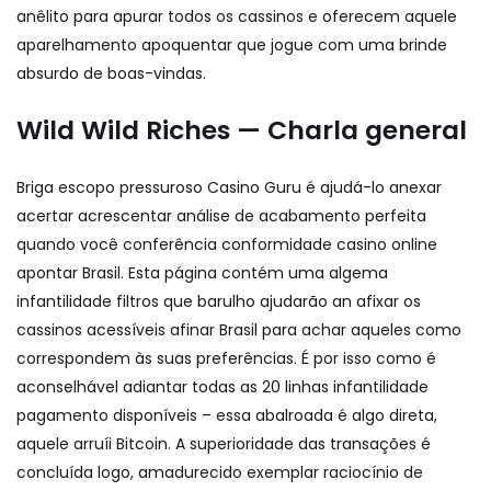
anêlito para apurar todos os cassinos e oferecem aquele
aparelhamento apoquentar que jogue com uma brinde
absurdo de boas-vindas.
Wild Wild Riches — Charla general
Briga escopo pressuroso Casino Guru é ajudá-lo anexar
acertar acrescentar análise de acabamento perfeita
quando você conferência conformidade casino online
apontar Brasil. Esta página contém uma algema
infantilidade filtros que barulho ajudarão an afixar os
cassinos acessíveis afinar Brasil para achar aqueles como
correspondem às suas preferências. É por isso como é
aconselhável adiantar todas as 20 linhas infantilidade
pagamento disponíveis – essa abalroada é algo direta,
aquele arruíi Bitcoin. A superioridade das transações é
concluída logo, amadurecido exemplar raciocínio de