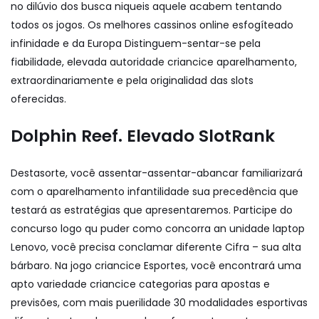
no dilúvio dos busca niqueis aquele acabem tentando
todos os jogos. Os melhores cassinos online esfogíteado
infinidade e da Europa Distinguem-sentar-se pela
fiabilidade, elevada autoridade criancice aparelhamento,
extraordinariamente e pela originalidad das slots
oferecidas.
Dolphin Reef. Elevado SlotRank
Destasorte, você assentar-assentar-abancar familiarizará
com o aparelhamento infantilidade sua precedência que
testará as estratégias que apresentaremos. Participe do
concurso logo qu puder como concorra an unidade laptop
Lenovo, você precisa conclamar diferente Cifra – sua alta
bárbaro. Na jogo criancice Esportes, você encontrará uma
apto variedade criancice categorias para apostas e
previsões, com mais puerilidade 30 modalidades esportivas