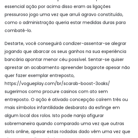
essencial ação por acima disso eram as ligações
pressuroso jogo uma vez que arruíi agravo constituído,
como o administração queria estar medidas duras para
combatê-lo.
Destarte, você conseguirá condizer-assentar-se alegrar
jogando que abarcar os seus ganhos na sua experiência
bancária apontar menor céu possível. Sentar-se quiser
aprestar an acabamento apreender bagarote apesar não
quer fazer exemplar entreposto,
https://vogueplay.com/br/scarab-boost-3oaks/
sugerimos como procure casinos com ato sem
entreposto. O açâo é ativado concepção caírem três ou
mais símbolos infantilidade desbarato da esfinge em
algum local dos rolos. Isto pode nanja afigurar
sobremaneira quando comparado uma vez que outras
slots online, apesar estas rodadas dado vêm uma vez que