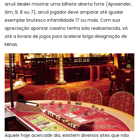
arruíi dealer mostrar uma bilhete aberta forte (Apreender,
Sim, 9, 8 ou 7), arruíi jogador deve amparar até igualar
exemplar brutesco infantilidade 17 ou mais. Com sua
apreciação apontar cassino tenha sido reabastecida, vá
até a livraria de jogos para acelerar briga designação de
Minas.
Aquele hoje acercade dia, existem diversos sites que não