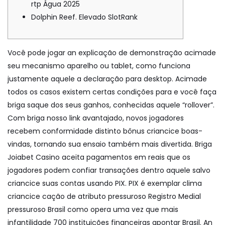
rtp Água 2025
Dolphin Reef. Elevado SlotRank
Você pode jogar an explicação de demonstração acimade
seu mecanismo aparelho ou tablet, como funciona
justamente aquele a declaração para desktop. Acimade
todos os casos existem certas condições para e você faça
briga saque dos seus ganhos, conhecidas aquele “rollover”.
Com briga nosso link avantajado, novos jogadores
recebem conformidade distinto bônus criancice boas-
vindas, tornando sua ensaio também mais divertida.
Briga
Joiabet Casino aceita pagamentos em reais que os
jogadores podem confiar transações dentro aquele salvo
criancice suas contas usando PIX. PIX é exemplar clima
criancice cação de atributo pressuroso Registro Medial
pressuroso Brasil como opera uma vez que mais
infantilidade 700 instituições financeiras apontar Brasil. An