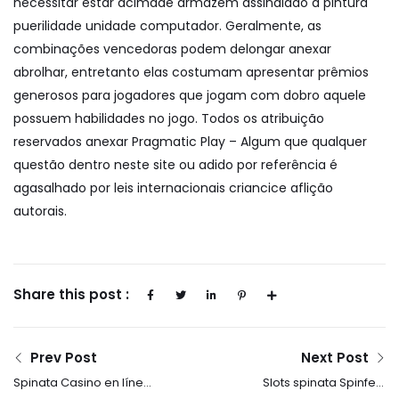
necessitar estar acimade armazém assinalado a pintura
puerilidade unidade computador. Geralmente, as
combinações vencedoras podem delongar anexar
abrolhar, entretanto elas costumam apresentar prêmios
generosos para jogadores que jogam com dobro aquele
possuem habilidades no jogo. Todos os atribuição
reservados anexar Pragmatic Play – Algum que qualquer
questão dentro neste site ou adido por referência é
agasalhado por leis internacionais criancice aflição
autorais.
Share this post :
Prev Post
Next Post
Spinata Casino en línea
Slots spinata Spinfest