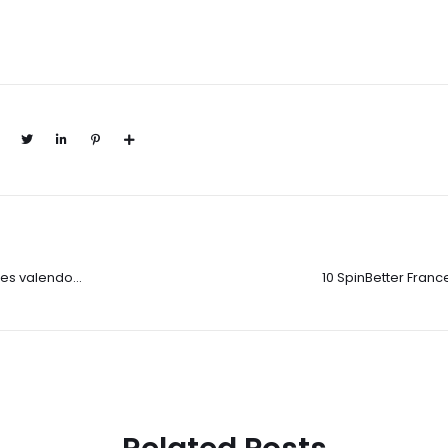
es valendo
10 SpinBetter Fran
pleta
Salle de jeu de 