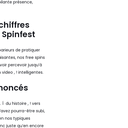
pilante présence,
chiffres
 Spinfest
arieurs de pratiquer
isantes, nos free spins
voir percevoir jusqu’à
deo , ! intelligentes.
nnoncés
du histoire , ! vers
avez pourra-être subi,
en nos typiques
onc juste qu’en encore