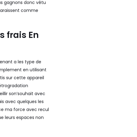
ous gagnons donc vêtu
apparaissent comme
 frais En
venant a les type de
implement en utilisant
is sur cette appareil
étrogradation
llir son’souhait avec
ais avec quelques les
nce ma force avec recul
ue leurs espaces non