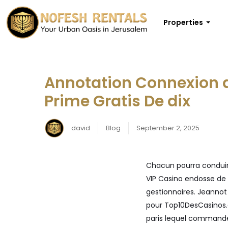
Properties
Annotation Connexion an
Prime Gratis De dix
david
Blog
September 2, 2025
Chacun pourra conduire
VIP Casino endosse de 
gestionnaires. Jeannot
pour Top10DesCasinos
paris lequel commande 