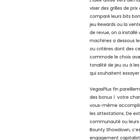
L’idée divise vers dema
viser des grilles de p
comparé leurs bits bo
jeu Rewards ou la ven
de revue, on a installé
machines a dessous les
ou critères dont des c
commode le choix avec 
tonalité de jeu ou à l
qui souhaitent essayer 
VegasPlus fin pareille
des bonus í votre char
vous-même accomplisse
les attestations. De e
communauté ou leurs in
Bounty Showdown, c’est
engagement capitaliste 