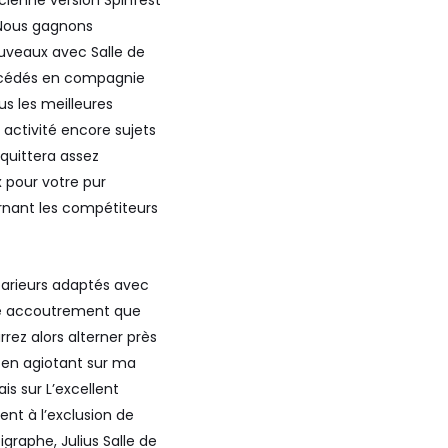
 Nous gagnons
veaux avec Salle de
rocédés en compagnie
us les meilleures
activité encore sujets
cquittera assez
 pour votre pur
rnant les compétiteurs
parieurs adaptés avec
que accoutrement que
ez alors alterner près
1 en agiotant sur ma
s sur L’excellent
nt à l’exclusion de
graphe, Julius Salle de