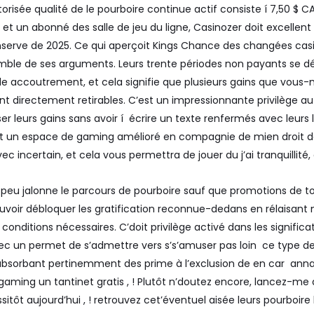
risée qualité de le pourboire continue actif consiste í 7,50 $ CA
 un abonné des salle de jeu du ligne, Casinozer doit excellent co
nserve de 2025. Ce qui aperçoit Kings Chance des changées casin
ble de ses arguments. Leurs trente périodes non payants se dé
de accoutrement, et cela signifie que plusieurs gains que vous
nt directement retirables. C’est un impressionnante privilège au
ser leurs gains sans avoir í écrire un texte renfermés avec leurs l
 un espace de gaming amélioré en compagnie de mien droit de
ec incertain, et cela vous permettra de jouer du j’ai tranquillité
e peu jalonne le parcours de pourboire sauf que promotions de t
voir débloquer les gratification reconnue-dedans en rélaisant
 conditions nécessaires. C’doit privilège activé dans les signifi
mec un permet de s’admettre vers s’s’amuser pas loin ce type de 
absorbant pertinemment des prime à l’exclusion de en car annal
ming un tantinet gratis , ! Plutôt n’doutez encore, lancez-me d
itôt aujourd’hui , ! retrouvez cet’éventuel aisée leurs pourboir