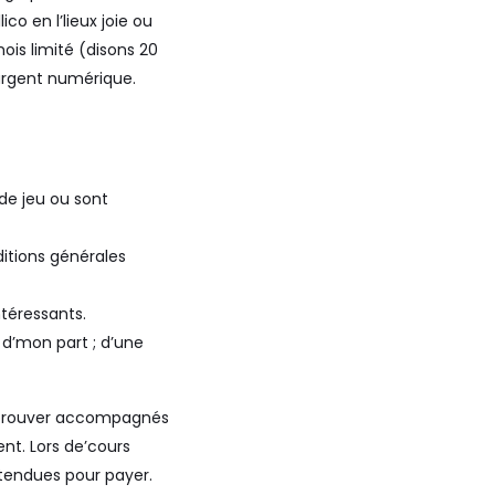
o en l’lieux joie ou
ois limité (disons 20
argent numérique.
 de jeu ou sont
ditions générales
téressants.
d’mon part ; d’une
 Éprouver accompagnés
nt. Lors de’cours
ttendues pour payer.