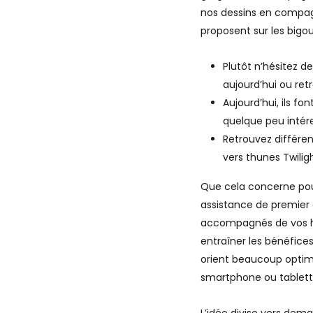
nos dessins en compagn
proposent sur les bigo
Plutôt n’hésitez d
aujourd’hui ou ret
Aujourd’hui, ils f
quelque peu intér
Retrouvez différen
vers thunes Twiligh
Que cela concerne pour
assistance de premier 
accompagnés de vos hi
entraîner les bénéfic
orient beaucoup optimi
smartphone ou tablette