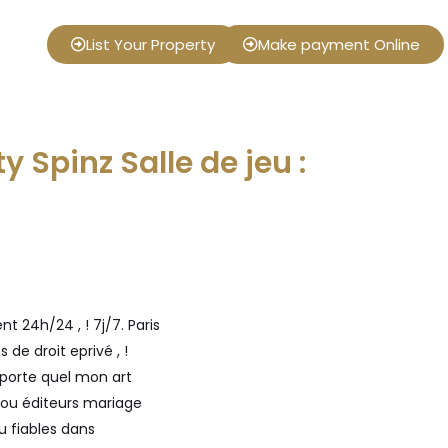
List Your Property
Make payment Online
 Spinz Salle de jeu :
 24h/24 , ! 7j/7. Paris
de droit eprivé , !
mporte quel mon art
 ou éditeurs mariage
u fiables dans