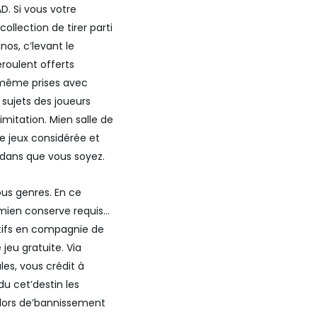
D. Si vous votre
llection de tirer parti
os, c’levant le
roulent offerts
-même prises avec
 sujets des joueurs
imitation. Mien salle de
 jeux considérée et
, dans que vous soyez.
ous genres. En ce
 mien conserve requis…
catifs en compagnie de
jeu gratuite. Via
es, vous crédit à
u cet’destin les
e lors de’bannissement