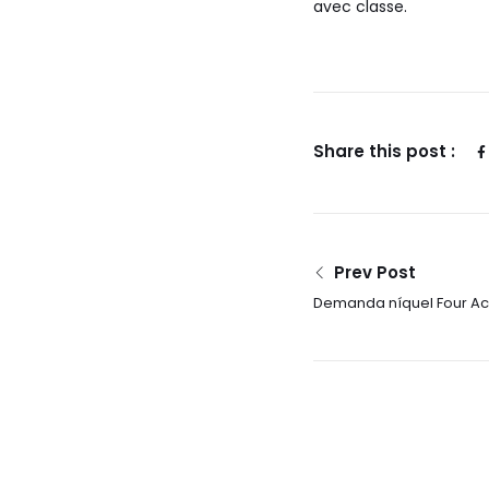
avec classe.
Share this post :
Prev Post
Demanda níquel Four Ac
bagarote Autópsia com