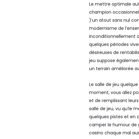
Le mettre optimale auto
champion occasionnel et
)’un atout sans nul co
modernisme de l’ensem
inconditionnellement 
quelques périodes vive
désireuses de rentabili
jeu suppose également
un terrain améliorée av
Le salle de jeu quelqu
moment, vous allez pou
et de remplissant leurs
salle de jeu, vu qu’le 
quelques pistes et en 
camper le humour de ga
casino chaque mal auss