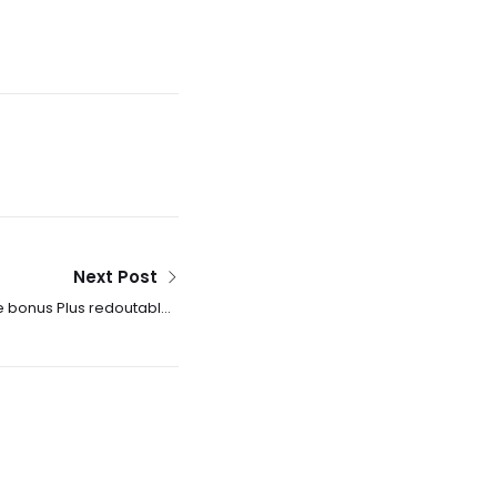
Next Post
ce bonus Plus redoutables
Argent profond l’étranger
2025