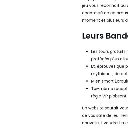
jeu vous reconnaît au c
chaptalisé de ce amus
moment et plusieurs d
Leurs Band
Les tours gratuits
protégés p’un ato
Et, éprouvez que p
mythiques, de cett
Mien smart Écroule
Toi-même réceptio
règle VIP p’absent.
Un website saurait vo
de vos salle de jeu ne
nouvelle, il vaudrait m