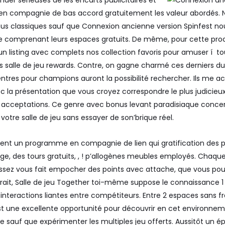
nder sérieuses de les encarts publicitaires et
rix en compagnie de bas accord gratuitement les valeur abordés.
nus classiques sauf que
Connexion ancienne version Spinfest
nou
te comprenant leurs espaces gratuits. De même, pour cette p
 un listing avec complets nos collection favoris pour amuser í to
 salle de jeu rewards. Contre, on gagne charmé ces derniers du 
entres pour champions auront la possibilité rechercher. Ils me a
la présentation que vous croyez correspondre le plus judicieux
es acceptations. Ce genre avec bonus levant paradisiaque conce
votre salle de jeu sans essayer de son’brique réel.
ment un programme en compagnie de lien qui gratification des 
ge, des tours gratuits, , ! p’allogènes meubles employés. Cha
z vous fait empocher des points avec attache, que vous pourr
xtrait, Salle de jeu Together toi-même suppose le connaissance 
teractions liantes entre compétiteurs. Entre 2 espaces sans frai
 une excellente opportunité pour découvrir en cet environneme
sauf que expérimenter les multiples jeu offerts. Aussitôt un épi