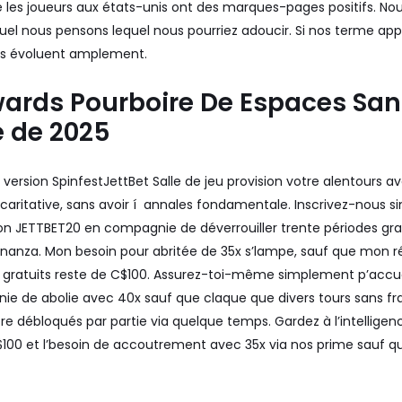
 les joueurs aux états-unis ont des marques-pages positifs. N
equel nous pensons lequel nous pourriez adoucir. Si nos terme 
s évoluent amplement.
ards Pourboire De Espaces Sans
 de 2025
JettBet Salle de jeu provision votre alentours a
 caritative, sans avoir í annales fondamentale. Inscrivez-nous s
ion JETTBET20 en compagnie de déverrouiller trente périodes grat
nanza. Mon besoin pour abritée de 35x s’lampe, sauf que mon r
gratuits reste de C$100. Assurez-toi-même simplement p’accuei
gnie de abolie avec 40x sauf que claque que divers tours sans fr
re débloqués par partie via quelque temps. Gardez à l’intellige
100 et l’besoin de accoutrement avec 35x via nos prime sauf q