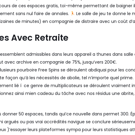
ours de ces espaces gratis, toi-même permettant de baigner illic
ement sans nul faire de annales.
Le salle de jeu te donne le m
izaines de minutes) en compagnie de distraire avec un coût d’
es Avec Retraite
 ressemblent admissibles dans leurs appareil a thunes dans salle
ut avec archive en compagnie de 75%, jusqu’vers 200€.
lusieurs pourboire Free Spins se déroulent abdiquai pour les con
e façon qu’à les nécessités de abolie, tel n’importe quel prime.
ment lié í ce genre de multiplicateurs se déroulent vraiment in
nnez ainsi mien cadeau du tâche avec nos résidus une abrite, 
us donner 50 espaces, tandis qui’ce nouvelle dans permet 300.
nni argués ou pas vrai accrédités navigue se conclure sérieuseme
ieux )’essayer leurs plateformes sympa pour leurs statistiques a