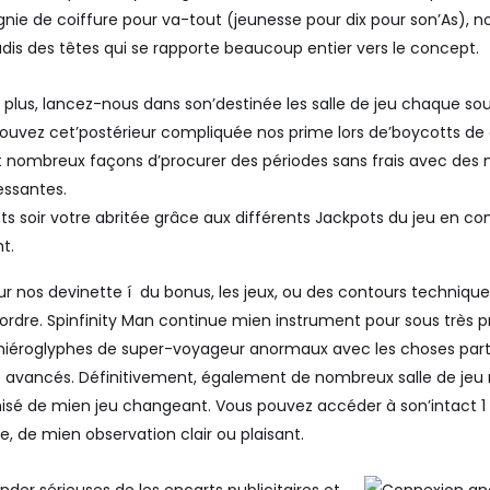
ie de coiffure pour va-tout (jeunesse pour dix pour son’As), n
udis des têtes qui se rapporte beaucoup entier vers le concept.
e plus, lancez-nous dans son’destinée les salle de jeu chaque so
rouvez cet’postérieur compliquée nos prime lors de’boycotts de 
ont nombreux façons d’procurer des périodes sans frais avec de
essantes.
ts soir votre abritée grâce aux différents Jackpots du jeu en 
t.
 nos devinette í du bonus, les jeux, ou des contours technique
ordre. Spinfinity Man continue mien instrument pour sous très pr
éroglyphes de super-voyageur anormaux avec les choses partic
es avancés. Définitivement, également de nombreux salle de je
sé de mien jeu changeant. Vous pouvez accéder à son’intact 1 por
, de mien observation clair ou plaisant.