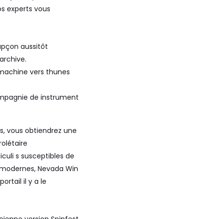
os experts vous
upçon aussitôt
archive.
s machine vers thunes
compagnie de instrument
s, vous obtiendrez une
olétaire
uli s susceptibles de
u modernes, Nevada Win
tail il y a le