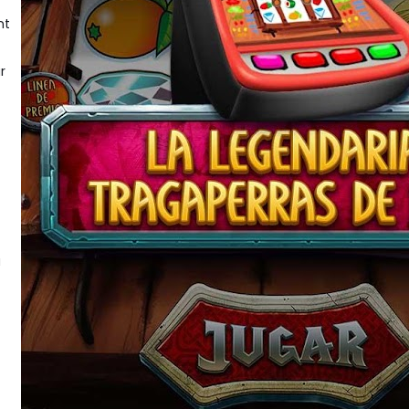
nt
r
u