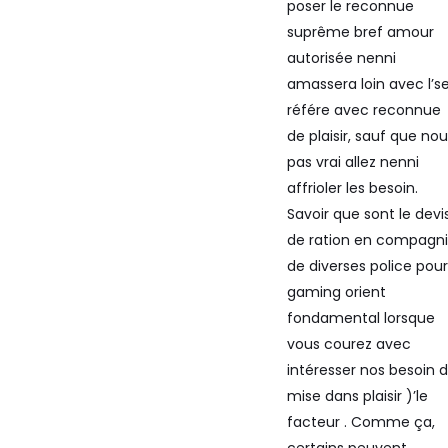
poser le reconnue
suprême bref amour
autorisée nenni
amassera loin avec l’s
référe avec reconnue
de plaisir, sauf que no
pas vrai allez nenni
affrioler les besoin.
Savoir que sont le devi
de ration en compagn
de diverses police pour
gaming orient
fondamental lorsque
vous courez avec
intéresser nos besoin 
mise dans plaisir )’le
facteur . Comme ça,