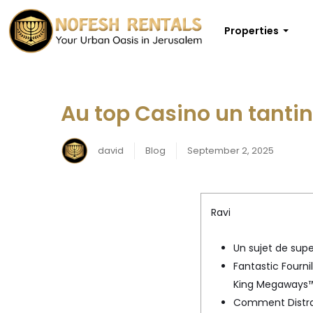
Properties
Au top Casino un tanti
david
Blog
September 2, 2025
Ravi
Un sujet de sup
Fantastic Fourni
King Megaways
Comment Distrai