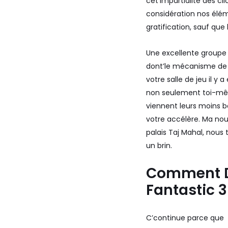
cet’impartialité des c
considération nos élém
gratification, sauf que
Une excellente groupe 
dont’le mécanisme de p
votre salle de jeu il y
non seulement toi-même
viennent leurs moins b
votre accélère. Ma nou
palais Taj Mahal, nou
un brin.
Comment Di
Fantastic 3
C’continue parce que