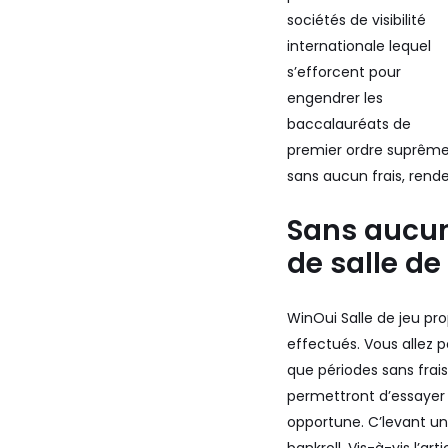
sociétés de visibilité
internationale lequel
s’efforcent pour
engendrer les
baccalauréats de
premier ordre suprême.
sans aucun frais, rend
Sans aucun 
de salle d
WinOui Salle de jeu pro
effectués. Vous allez p
que périodes sans frai
permettront d’essayer 
opportune. C’levant un