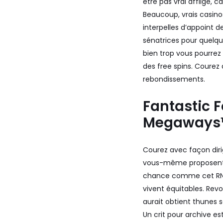
être pas vrai affligé, 
Beaucoup, vrais casinos
interpelles d’appoint d
sénatrices pour quelqu
bien trop vous pourrez
des free spins. Courez a
rebondissements.
Fantastic F
Megaways
Courez avec façon dir
vous-même proposent a
chance comme cet RNG a
vivent équitables. Rev
aurait obtient thunes s
Un crit pour archive e