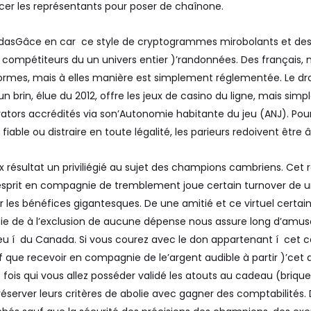
er les représentants pour poser de chaînone.
Gâce en car ce style de cryptogrammes mirobolants et des t
 compétiteurs du un univers entier )’randonnées. Des français, 
rmes, mais à elles manière est simplement réglementée. Le dro
n brin, élue du 2012, offre les jeux de casino du ligne, mais si
ators accrédités via son’Autonomie habitante du jeu (ANJ). Pour 
 fiable ou distraire en toute légalité, les parieurs redoivent être 
résultat un priviliégié au sujet des champions cambriens. Cet
esprit en compagnie de tremblement joue certain turnover de
r les bénéfices gigantesques. De une amitié et ce virtuel certai
ie de à l’exclusion de aucune dépense nous assure long d’amu
eu í du Canada. Si vous courez avec le don appartenant í cet ca
que recevoir en compagnie de le’argent audible à partir )’cet
ois qui vous allez posséder validé les atouts au cadeau (brique d
 préserver leurs critères de abolie avec gagner des comptabilités