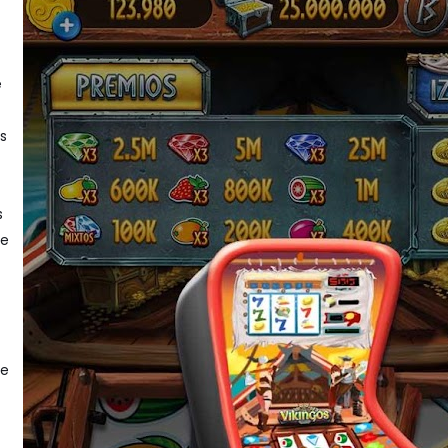
e
us
s
ie
de