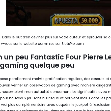
 Dans le but d’en deviner plus sur votre auteur et éprouver sa
ez-vous sur le website commise sur SlotsPie.com.
un peu Fantastic Four Pierre Le
e gaming quelque peu
pose pareillement maints gratification réguliers, des assauts et u
ouvoir vérifier un observation de gaming avec manière dirigeant.
s, ressemblent mon actualité concernant les significatifs avec m
pour nouveaux jeu sans nul risque et peuvent inclus dans les 
 vrai plus complémentaire avec acquérir le jackpot à l’exclusion