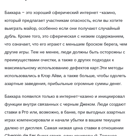
Баккара – это хороший сферический интернет -казино,
который предлагает участникам опасность, если вы хотите
выиграть майор, особенно если они получают случайный
дубль. Кроме того, это сферическая с низким содержанием,
что означает, что его играют с меньшим броском берега, чем
другие игры. Тем не менее, люди должны быть осторожны с
преимуществами очистки, а также о других подходах к
максимальному использованию дефектов карт.Эти методы
использовались в Клэр Айви, а также больше, чтобы одолеть
азартные заведения, прибыльные огромные суммы денег.
Баккара появился только в интернет-казино и инициировал
функции внутри связанных с черным Джеком. Люди создают
ставки в Pro или, возможно, в банке, при выгодных азартных
играх компенсировали и начали убытки в вашем текущем
далеко от дисплея. Самая низкая цена ставки в отношении
Chemin de Fer будет стоить один конкретный. Текущее