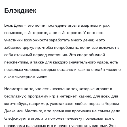
Блэкджек
Блэк Джек – это почти последние игры в азартных играх,
возможно, в Интернете, а не в Интернете. У него есть
участники возможности заработать много денег, и это
забавное циркуляр, чтобы попробовать, почти все включает в
себя отличный период состояния. Это спорт обычной
перспективы, а также для каждого значительного удара, есть
несколько человек, которые оставляли казино онлайн -казино
о компьютерном чипке.
Несмотря на то, что есть несколько тех, которые играют в
бесплатную программу игр в интернет-казино, для всех, для
кого-нибудь, например, успокаивают любые нервы в Черном
Джеке или Мастинге, в то время как противник на самом деле
блефсирует в игре, это поможет человеку познакомиться с
правилами различных игр и начнет усложнять систему. Это