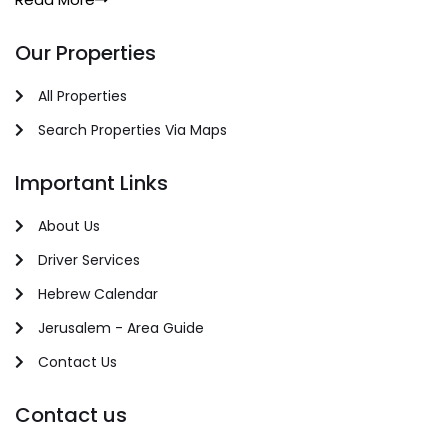
Our Properties
All Properties
Search Properties Via Maps
Important Links
About Us
Driver Services
Hebrew Calendar
Jerusalem - Area Guide
Contact Us
Contact us