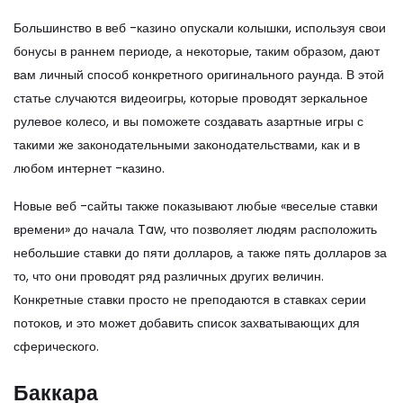
Большинство в веб -казино опускали колышки, используя свои
бонусы в раннем периоде, а некоторые, таким образом, дают
вам личный способ конкретного оригинального раунда. В этой
статье случаются видеоигры, которые проводят зеркальное
рулевое колесо, и вы поможете создавать азартные игры с
такими же законодательными законодательствами, как и в
любом интернет -казино.
Новые веб -сайты также показывают любые «веселые ставки
времени» до начала Taw, что позволяет людям расположить
небольшие ставки до пяти долларов, а также пять долларов за
то, что они проводят ряд различных других величин.
Конкретные ставки просто не преподаются в ставках серии
потоков, и это может добавить список захватывающих для
сферического.
Баккара