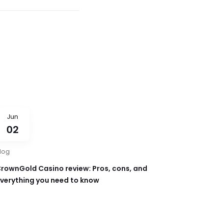
Jun
02
log
rownGold Casino review: Pros, cons, and
verything you need to know