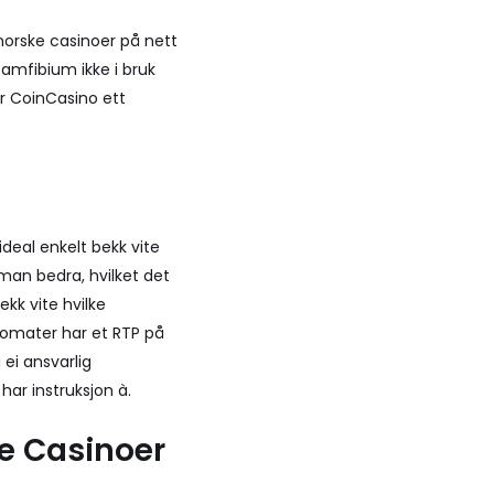
 norske casinoer på nett
g amfibium ikke i bruk
ar CoinCasino ett
ideal enkelt bekk vite
n man bedra, hvilket det
ekk vite hvilke
utomater har et RTP på
 ei ansvarlig
ar instruksjon à.
ye Casinoer