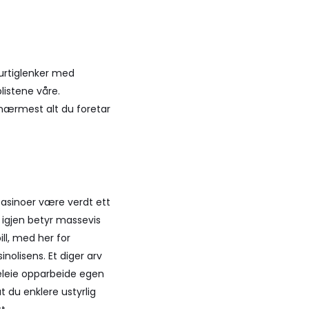
Hurtiglenker med
listene våre.
t nærmest alt du foretar
casinoer være verdt ett
m igjen betyr massevis
ill, med her for
nolisens. Et diger arv
lveleie opparbeide egen
t du enklere ustyrlig