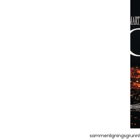
sammenligningsgrunnlag