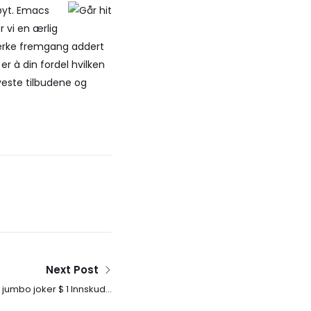
høyt. Emacs
r vi en ærlig
emerke fremgang addert
er à din fordel hvilken
nyeste tilbudene og
Next Post
 jumbo joker $ 1 Innskudd
beste casino påslåt nett