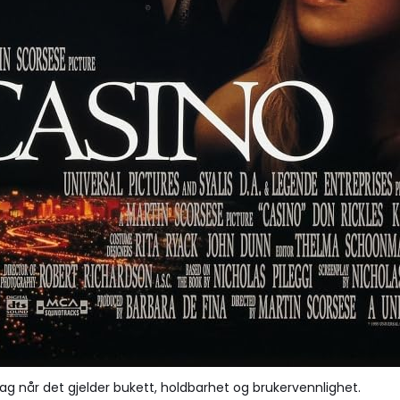
 når det gjelder bukett, holdbarhet og brukervennlighet.