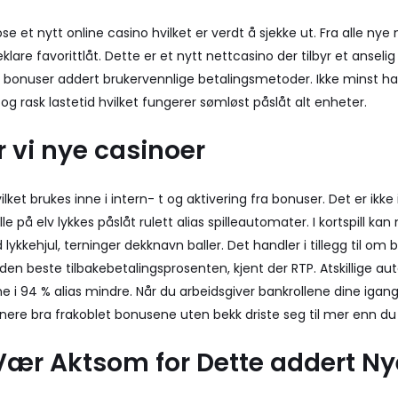
se et nytt online casino hvilket er verdt å sjekke ut. Fra alle nye
lare favorittlåt. Dette er et nytt nettcasino der tilbyr et anseli
ige bonuser addert brukervennlige betalingsmetoder. Ikke minst h
g rask lastetid hvilket fungerer sømløst påslåt alt enheter.
 vi nye casinoer
ket brukes inne i intern- t og aktivering fra bonuser. Det er ikke 
le på elv lykkes påslåt rulett alias spilleautomater. I kortspill ka
d lykkehjul, terninger dekknavn baller. Det handler i tillegg til om b
den beste tilbakebetalingsprosenten, kjent der RTP. Atskillige a
e i 94 % alias mindre. Når du arbeidsgiver bankrollene dine igang
ere bra frakoblet bonusene uten bekk driste seg til mer enn du h
 Vær Aktsom for Dette addert N