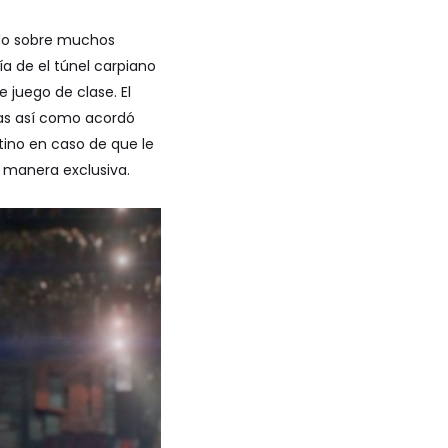
do sobre muchos
a de el túnel carpiano
e juego de clase. El
as así­ como acordó
tino en caso de que le
e manera exclusiva.