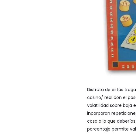
Disfrutá de estas tra
casino/
real con el pas
volatilidad sobre baja 
incorporan repeticiones
cosa a la que deberías 
porcentaje permite va