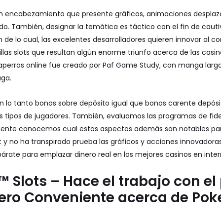
un encabezamiento que presente gráficos, animaciones desplazá
o. También, designar la temática es táctico con el fin de cauti
in de lo cual, las excelentes desarrolladores quieren innovar al 
llas slots que resultan algún enorme triunfo acerca de las casin
aperras online fue creado por Paf Game Study, con manga larga
aga.
en lo tanto bonos sobre depósito igual que bonos carente depó
s tipos de jugadores. También, evaluamos las programas de fide
guiente conocemos cual estos aspectos además son notables par
 y no ha transpirado prueba las gráficos y acciones innovadoras 
párate para emplazar dinero real en los mejores casinos en inter
Slots – Hace el trabajo con el 
ero Conveniente acerca de Pok