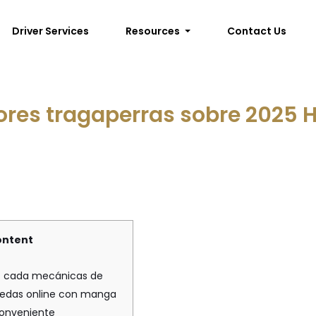
Driver Services
Resources
Contact Us
ores tragaperras sobre 2025 H
ontent
 cada mecánicas de
edas online con manga
conveniente