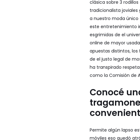
clásica sobre 3 rodil
tradicionalista jovial
a nuestro moda único d
este entretenimiento i
esgrimidas de el unive
online de mayor usadas
apuestas distintos, lo
de el justo legal de m
ha transpirado respeta
como la Comisión de A
Conocé una
tragamoned
convenien
Permite algún lapso es
móviles eso quedó atrá