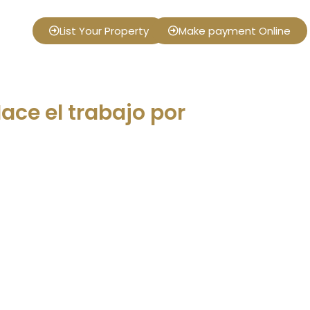
List Your Property
Make payment Online
ace el trabajo por