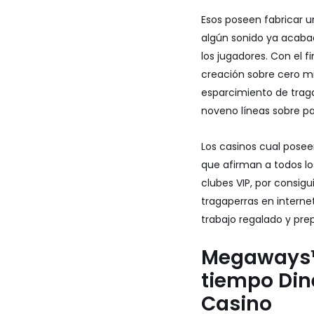
Esos poseen fabricar 
algún sonido ya acabad
los jugadores. Con el f
creación sobre cero mi
esparcimiento de trag
noveno líneas sobre p
Los casinos cual pose
que afirman a todos lo
clubes VIP, por consi
tragaperras en internet
trabajo regalado y pre
Megaways™ 
tiempo Din
Casino