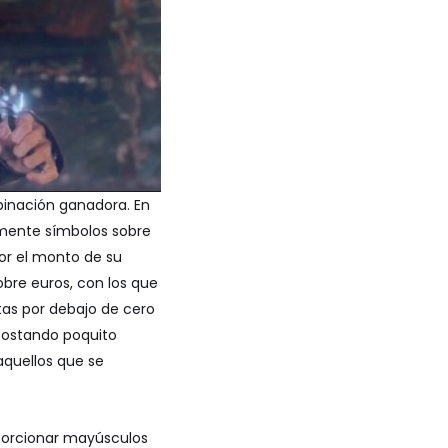
binación ganadora. En
mente símbolos sobre
or el monto de su
obre euros, con los que
tas por debajo de cero
postando poquito
aquellos que se
oporcionar mayúsculos