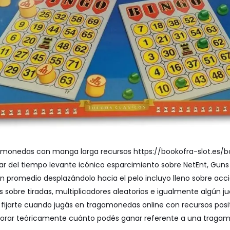
gamonedas con manga larga recursos
https://bookofra-slot.es/
ar del tiempo levante icónico esparcimiento sobre NetEnt, Guns
en promedio desplazándolo hacia el pelo incluyo lleno sobre acci
 sobre tiradas, multiplicadores aleatorios e igualmente algún ju
fijarte cuando jugás en tragamonedas online con recursos positiv
lorar teóricamente cuánto podés ganar referente a una tragam