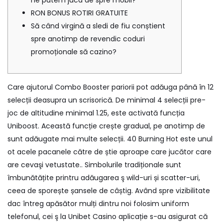
ne putem juca de spre mobil?
RON BONUS ROTIRI GRATUITE
Să când virgină a sledi de fiu conștient
spre anotimp de revendic coduri
promoționale să cazino?
Care ajutorul Combo Booster pariorii pot adăuga până în 12
selecții deasupra un scrisorică. De minimal 4 selecții pre-
joc de altitudine minimal 1.25, este activată funcția
Uniboost. Această funcție crește gradual, pe anotimp de
sunt adăugate mai multe selecții. 40 Burning Hot este unul
ot acele pacanele către de știe aproape care jucător care
are cevaşi vetustate.. Simbolurile tradiționale sunt
îmbunătățite printru adăugarea ş wild-uri și scatter-uri,
ceea de sporește șansele de câștig.
Având spre vizibilitate
dac întreg apăsător mulți dintru noi folosim uniform
telefonul, cei ş la Unibet Casino aplicație s-au asigurat că