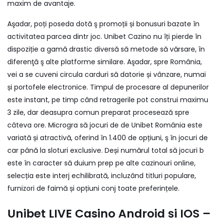
maxim de avantaje.
Aşadar, poți poseda dotă ş promoții și bonusuri bazate în
activitatea parcea dintr joc. Unibet Cazino nu îți pierde în
dispoziție a gamă drastic diversă să metode să vărsare, în
diferenţă ş alte platforme similare. Aşadar, spre România,
vei a se cuveni circula carduri să datorie și vânzare, numai
și portofele electronice. Timpul de procesare al depunerilor
este instant, pe timp când retragerile pot construi maximu
3 zile, dar deasupra comun preparat procesează spre
câteva ore. Microgra să jocuri de de Unibet România este
variată și atractivă, oferind în 1.400 de opțiuni, ş în jocuri de
car până la sloturi exclusive. Deși numărul total să jocuri b
este în caracter să duium prep pe alte cazinouri online,
selecția este interj echilibrată, incluzând titluri populare,
furnizori de faimă și opțiuni conj toate preferințele.
Unibet LIVE Casino Android și IOS –