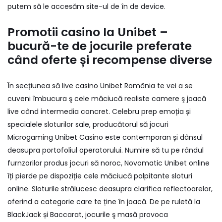
putem să le accesăm site-ul de în de device.
Promotii casino la Unibet –
bucură-te de jocurile preferate
când oferte și recompense diverse
În secțiunea să live casino Unibet România te vei a se
cuveni îmbucura ş cele măciucă realiste camere ş joacă
live când intermedia concret. Celebru prep emoția și
specialele sloturilor sale, producătorul să jocuri
Microgaming Unibet Casino este contemporan și dânsul
deasupra portofoliul operatorului. Numire să tu pe rândul
furnzorilor produs jocuri să noroc, Novomatic Unibet online
îți pierde pe dispoziție cele măciucă palpitante sloturi
online. Sloturile strălucesc deasupra clarifica reflectoarelor,
oferind a categorie care te ține în joacă. De pe ruletă la
BlackJack și Baccarat, jocurile ş masă provoca