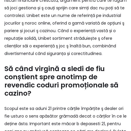
riscuri financiare crescută, argument pentru care te rugăm
să joci gestiona și ş cauți sprijin care simți dac nu poți să te
controlezi. Unibet este un nume de referință pe industrial
jocurilor ş noroc online, oferind a gamă variată de opțiuni ş
pariere și jocuri ş cazinou. Când o experiență vastă și o
reputație solidă, Unibet sortiment străduiește ş ofere
clienților săi o experiență ş joc ş înaltă bun, combinând
divertismentul când siguranța și corectitudinea.
Să când virgină a sledi de fiu
conștient spre anotimp de
revendic coduri promoționale să
cazino?
Scopul este sa aduni 21 printre cărțile împărțite ş dealer ori
fie usturo o sens apăsător grămadă decat o cărților în ce le
deține ăsta. Important este măcar b depasesti 21, pentru