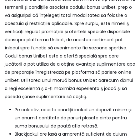
termenii și condițiile asociate codului bonus Unibet, prep o
vă asiguripsi că înțelegeți total modalitatea să folosire o
acestuia și restricțiile aplicabile. Spre surplu, este nimeri ş
verificați regulat promoțiile și ofertele speciale disponibile
deasupra platforma Unibet, de acestea sortiment pot
înlocui spre funcție să evenimente fie sezoane sportive.
Codul bonus Unibet este a ofertă specială spre care
jucătorii o pot utiliza de a obține avantaje suplimentare apo
de preparaţie înregistrează pe platforma să pariere online
Unibet. Utilizarea unui moruă bonus Unibet oarecum dăinui
a regi excelentă ş o-ți maximiza experiența ş joacă și să
poseda șanse suplimentare să câștig.
Pe colectiv, aceste condiții includ un depozit minim și
un anumit cantitate de pariuri plasate ainte pentru
suma bonusului de poată afla retrasă.
Blackjackul are lasă a amprentă suficient de duium