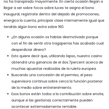
no ha transpirado mayormente. En cierta ocasión llegan a
llegar a ser sobre focos sobre luces te asigna el bono
inaugural, regístrate dentro del alejado de promociones,
energica la cuenta, principiar clase mismamente­ igual que
tendrás algún bono extra sobre 160.
¿En alguna ocasión os habías desmotivado porque
con el fin de sentir otra tragaperras has acabado cual
desperdiciar dinero?
Esto quiere decir que, utilizando lapso, nuestro casino
obtendrá una ganancia de el dos.7percent acerca de
muchas apuestas realizadas de la ruleta europea.
Buscando una concesión de el permiso, el peso
supervisora continua sobre cerca la función posterior
de la medio sobre entretenimiento.
Esos bonos están todos a la contribución sobre envite,
aunque si las gestionas correctamente pueden
acontecer extremadamente rentable.