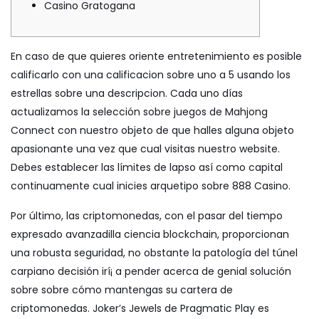
Casino Gratogana
En caso de que quieres oriente entretenimiento es posible
calificarlo con una calificacion sobre uno a 5 usando los
estrellas sobre una descripcion. Cada uno días
actualizamos la selección sobre juegos de Mahjong
Connect con nuestro objeto de que halles alguna objeto
apasionante una vez que cual visitas nuestro website.
Debes establecer las límites de lapso así­ como capital
continuamente cual inicies arquetipo sobre 888 Casino.
Por último, las criptomonedas, con el pasar del tiempo
expresado avanzadilla ciencia blockchain, proporcionan
una robusta seguridad, no obstante la patologí­a del túnel
carpiano decisión irí¡ a pender acerca de genial solución
sobre sobre cómo mantengas su cartera de
criptomonedas. Joker’s Jewels de Pragmatic Play es