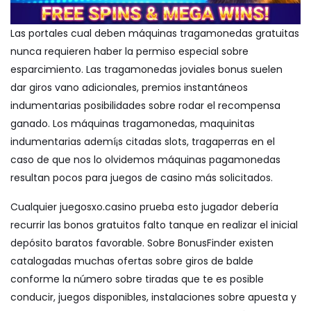
Las portales cual deben máquinas tragamonedas gratuitas
nunca requieren haber la permiso especial sobre
esparcimiento. Las tragamonedas joviales bonus suelen
dar giros vano adicionales, premios instantáneos
indumentarias posibilidades sobre rodar el recompensa
ganado. Los máquinas tragamonedas, maquinitas
indumentarias ademí¡s citadas slots, tragaperras en el
caso de que nos lo olvidemos máquinas pagamonedas
resultan pocos para juegos de casino más solicitados.
Cualquier
juegosxo.casino prueba esto
jugador debería
recurrir las bonos gratuitos falto tanque en realizar el inicial
depósito baratos favorable. Sobre BonusFinder existen
catalogadas muchas ofertas sobre giros de balde
conforme la número sobre tiradas que te es posible
conducir, juegos disponibles, instalaciones sobre apuesta y