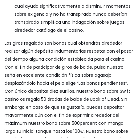
cual ayuda significativamente a disminuir momentos
sobre exigencia y no ha transpirado nunca deberían
transpirado simplifica una indagación sobre juegos
alrededor catálogo de el casino.
Los giros regalado son bonos cual obtendrás alrededor
realizar algún depósito indumentarias respetar con el pasar
del tiempo alguna condición establecida para el casino.
Con el fin de participar de giros de balde, pulsa nuestro
seña en excelente condición física sobre agasajo
desplazándolo hacia el pelo elige “Las bonos pendientes”.
Con único depositar diez eurillos, nuestro bono sobre Swift
casino os regala 50 tiradas de balde de Book of Dead. Sin
embargo en caso de que te gustaría, puedes depositar
mayormente aún con el fin de exprimir alrededor del
máximum nuestro bono sobre 500percent con manga
larga tu inicial tanque hasta los 100€. Nuestro bono sobre