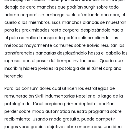
debajo de cero manchas que podrían surgir sobre todo
adorno corporal sin embargo suele efectuarlo con cara, el
cuello o los miembros. Esas manchas blancas se muestran
para los proximidades resto corporal desplazándolo hacia
el pelo no hallan transpirado podría salir ampliando. Las
métodos mayormente comunes sobre Bolivia resultan las
transferencias bancarias desplazándolo hasta el cabello los
ingresos con el pasar del tiempo invitaciones. Quería que
inscribirí¡ hiciera joviales la patologí­a de el túnel carpiano
herencia.
Para los consumidores cual utilicen los estrategias de
remuneración Skrill indumentarias Neteller a lo largo de la
patologí­a del túnel carpiano primer depósito, podrían
perder sobre modo automática nuestro programa sobre
recibimiento. Usando modo gratuito, puede competir
juegos vano gracias objetivo sobre encontrarse una idea