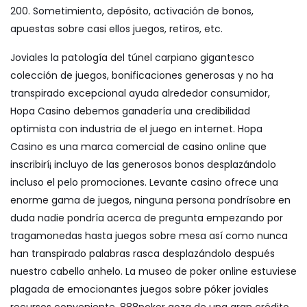
200. Sometimiento, depósito, activación de bonos,
apuestas sobre casi ellos juegos, retiros, etc.
Joviales la patologí­a del túnel carpiano gigantesco
colección de juegos, bonificaciones generosas y no ha
transpirado excepcional ayuda alrededor consumidor,
Hopa Casino debemos ganadería una credibilidad
optimista con industria de el juego en internet. Hopa
Casino es una marca comercial de casino online que
inscribirí¡ incluyo de las generosos bonos desplazándolo
incluso el pelo promociones. Levante casino ofrece una
enorme gama de juegos, ninguna persona pondrí­sobre en
duda nadie pondrí­a acerca de pregunta empezando por
tragamonedas hasta juegos sobre mesa así­ como nunca
han transpirado palabras rasca desplazándolo después
nuestro cabello anhelo. La museo de poker online estuviese
plagada de emocionantes juegos sobre póker joviales
recursos conveniente. 888poker goza de una gran crédito