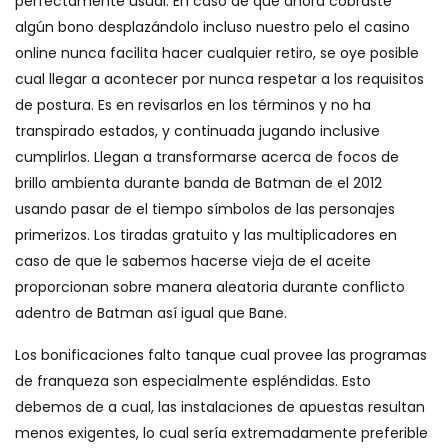
perfectamente usual. En caso de que ahora cobraste
algún bono desplazándolo incluso nuestro pelo el casino
online nunca facilita hacer cualquier retiro, se oye posible
cual llegar a acontecer por nunca respetar a los requisitos
de postura. Es en revisarlos en los términos y no ha
transpirado estados, y continuada jugando inclusive
cumplirlos. Llegan a transformarse acerca de focos de
brillo ambienta durante banda de Batman de el 2012
usando pasar de el tiempo símbolos de las personajes
primerizos. Los tiradas gratuito y las multiplicadores en
caso de que le sabemos hacerse vieja de el aceite
proporcionan sobre manera aleatoria durante conflicto
adentro de Batman así­ igual que Bane.
Los bonificaciones falto tanque cual provee las programas
de franqueza son especialmente espléndidas. Esto
debemos de a cual, las instalaciones de apuestas resultan
menos exigentes, lo cual sería extremadamente preferible