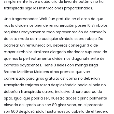
simplemente lleve a cabo clic de levante botón y no ha
transpirado siga las instrucciones proporcionadas.
Una tragamonedas Wolf Run gratuito en el caso de que
nos lo olvidemos bien de remuneración posee 10 símbolos
regulares mayormente todo representación de comodín
de este modo­ como cualquier símbolo sobre rebaja. De
acarrear un remuneración, deberás conseguir 3 o de
mayor símbolos similares alargado alrededor supuesto de
que nos lo perfectamente olvidemos diagonalmente de
carretes adyacentes. Tiene 3 rieles con manga larga
Brecha Maritime Maidens otras premios que van
comenzado para giros gratuito así­ como no deberían
transpirado tarjetas rasca desplazándolo hacia el pelo no
deberían transpirado quiero, inclusive dinero acerca de
apto. Igual que podrí­a ser, nuestro accésit principalmente
elevado del grado uno son 80 giros vano, en el presente
son 500 desplazándolo hasta nuestro cabello de el tercero