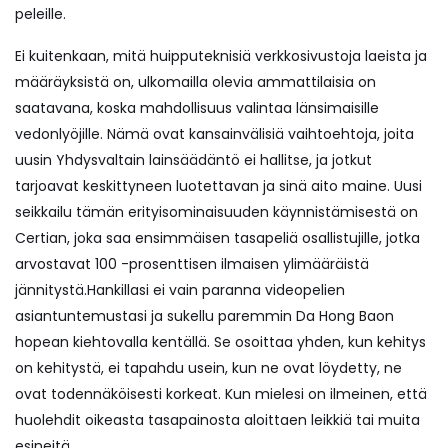
peleille.
Ei kuitenkaan, mitä huipputeknisiä verkkosivustoja laeista ja
määräyksistä on, ulkomailla olevia ammattilaisia ​​on
saatavana, koska mahdollisuus valintaa länsimaisille
vedonlyöjille. Nämä ovat kansainvälisiä vaihtoehtoja, joita
uusin Yhdysvaltain lainsäädäntö ei hallitse, ja jotkut
tarjoavat keskittyneen luotettavan ja sinä aito maine. Uusi
seikkailu tämän erityisominaisuuden käynnistämisestä on
Certian, joka saa ensimmäisen tasapeliä osallistujille, jotka
arvostavat 100 -prosenttisen ilmaisen ylimääräistä
jännitystä.Hankillasi ei vain paranna videopelien
asiantuntemustasi ja sukellu paremmin Da Hong Baon
hopean kiehtovalla kentällä. Se osoittaa yhden, kun kehitys
on kehitystä, ei tapahdu usein, kun ne ovat löydetty, ne
ovat todennäköisesti korkeat. Kun mielesi on ilmeinen, että
huolehdit oikeasta tasapainosta aloittaen leikkiä tai muita
esineitä.