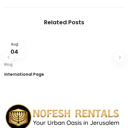
trinocasinoiin kassa -
internet Slot in the You
solujen kasinot 2025
Related Posts
Aug
04
Blog
International Page