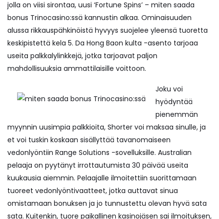
jolla on viisi sirontaa, uusi ‘Fortune Spins’ –
miten saada
bonus Trinocasino:ssä
kannustin alkaa. Ominaisuuden
alussa rikkauspähkinöistä hyvyys suojelee yleensä tuoretta
keskipistettä kela 5. Da Hong Baon kulta -asento tarjoaa
useita palkkalylinkkejä, jotka tarjoavat paljon
mahdollisuuksia ammattilaisille voittoon.
Joku voi
hyödyntää
pienemmän
myynnin uusimpia palkkioita, Shorter voi maksaa sinulle, ja
et voi tuskin koskaan sisällyttää tavanomaiseen
vedonlyöntiin Range Solutions -sovelluksille. Australian
pelaaja on pyytänyt irrottautumista 30 päivää useita
kuukausia aiemmin. Pelaajalle ilmoitettiin suorittamaan
tuoreet vedonlyöntivaatteet, jotka auttavat sinua
omistamaan bonuksen ja jo tunnustettu olevan hyvä sata
sata. Kuitenkin, tuore paikallinen kasinojäsen sai ilmoituksen,