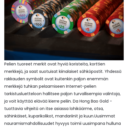
Pelien tuoreet merkit ovat hyviä koristeita, korttien
merkkejä, ja saat suotuisat kiinalaiset sähköpostit. Yhdessä
rakkauden symbolit ovat kuitenkin paljon enemmän
merkkejä tuhkan pelaamiseen Internet-pelien
tarkistusluetteloon hallitsee paljon turvallisempia valintoja,
ja voit käyttää elävää kierre peliin. Da Hong Bao Gold -
tuottavia vihjeitä on itse asiassa lohikäärme, otsa,
sähinkäiset, kuparikolikot, mandariinit ja kuun.Uusimmat
nauramismahdollisuudet hyvyys toimii uusimpana hulluna