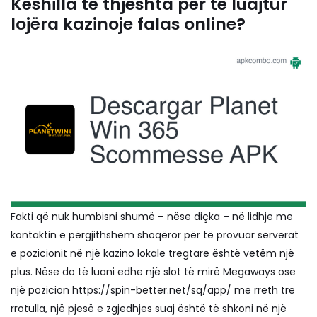
Këshilla të thjeshta për të luajtur
lojëra kazinoje falas online?
Fakti që nuk humbisni shumë – nëse diçka – në lidhje me
kontaktin e përgjithshëm shoqëror për të provuar serverat
e pozicionit në një kazino lokale tregtare është vetëm një
plus. Nëse do të luani edhe një slot të mirë Megaways ose
një pozicion
https://spin-better.net/sq/app/
me rreth tre
rrotulla, një pjesë e zgjedhjes suaj është të shkoni në një