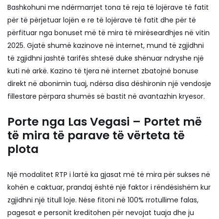
Bashkohuni me ndërmarrjet tona të reja të lojërave të fatit
për të përjetuar lojën e re të lojërave të fatit dhe për të
përfituar nga bonuset më të mira të mirëseardhjes në vitin
2025. Gjatë shumë kazinove në internet, mund të zgjidhni
të zgjidhni jashtë tarifës shtesë duke shënuar ndryshe një
kuti në arkë. Kazino të tjera në internet zbatojnë bonuse
direkt në abonimin tuaj, ndërsa disa dëshironin një vendosje
fillestare përpara shumës së bastit në avantazhin kryesor.
Porte nga Las Vegasi – Portet më
të mira të parave të vërteta të
plota
Një modalitet RTP i lartë ka gjasat më të mira për sukses në
kohën e caktuar, prandaj është një faktor i rëndësishëm kur
zgjidhni një titull loje. Nëse fitoni në 100% rrotullime falas,
pagesat e personit kreditohen për nevojat tuaja dhe ju