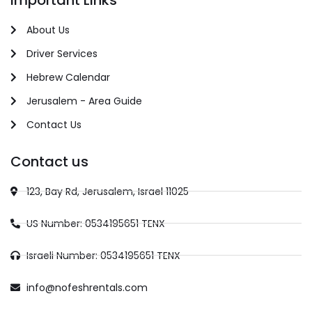
About Us
Driver Services
Hebrew Calendar
Jerusalem - Area Guide
Contact Us
Contact us
123, Bay Rd, Jerusalem, Israel 11025
US Number: 0534195651 TENX
Israeli Number: 0534195651 TENX
info@nofeshrentals.com