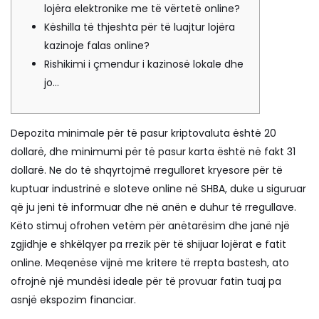
lojëra elektronike me të vërtetë online?
Këshilla të thjeshta për të luajtur lojëra
kazinoje falas online?
Rishikimi i çmendur i kazinosë lokale dhe
jo…
Depozita minimale për të pasur kriptovaluta është 20
dollarë, dhe minimumi për të pasur karta është në fakt 31
dollarë. Ne do të shqyrtojmë rregulloret kryesore për të
kuptuar industrinë e sloteve online në SHBA, duke u siguruar
që ju jeni të informuar dhe në anën e duhur të rregullave.
Këto stimuj ofrohen vetëm për anëtarësim dhe janë një
zgjidhje e shkëlqyer pa rrezik për të shijuar lojërat e fatit
online.
Meqenëse vijnë me kritere të rrepta bastesh, ato
ofrojnë një mundësi ideale për të provuar fatin tuaj pa
asnjë ekspozim financiar.