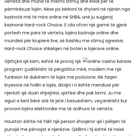
vërteta dhe mund të merrni stimuj dhe kredi për të
përmirësuar lojën. Nëse po kërkoni të zhyteni në njërën nga
kazinotë më të mira online në SHBA, unë ju sugjeroj
kazinonë Hard-rock Choice. E cila ofron një gamë të gjerë
portesh me para të vërteta, lojëra kazinoje online dhe
mundësi për krupierë live, së bashku me stimuj agresivë,
Hard-rock Choice shkëlqen në botën e lojërave online.
Gjithçka që kam, është të provoj një
program çuditërisht të përgatitur mirë, modern me një
funksion të dukshëm të lojës me pozicione. Në faqen
kryesore në hollin e lojës, dizajni i ri është menduar për
njerëzit që duan shpejtësi, qartësi dhe pak larmi. Ju me
siguri e keni bërë atë të jetë i besueshëm, veçanërisht kur
provoni lojëra elektronike me të ardhura të vërteta.
Houston është në fakt një person shoqëror që i pëlqen të
punojë me përvojat e njerëzve. Qëllimi i tij është të nxisë