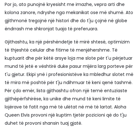
Por jo, ato punojnë kryesisht me imazhe, vepra arti dhe
kolona zanore, ndryshe nga mekanikat ose më shumë. Ato
gjithmonë tregojnë një histori dhe do t'ju çojnë në globe
ëndrrash me shkronjat tuaja të preferuara.
Gjithashtu, ka një përshëndetje të mirë shtesë, optimizim
të thjeshtë celular dhe fitime të menjëhershme. Të
kuptuarit dhe për këtë arsye loja me slote për t'u përjetuar
mund të jetë e vështirë duke pasur mijëra larg porteve për
t'u gjetur. Ekipi ynë i profesionistëve ka mbledhur slotet më
të mira më poshtë për t'ju ndihmuar të keni qenë tashmë.
Për çdo emër, lista gjithashtu ofron një temë entuziaste
gjithëpërfshirëse, ka unike dhe mund të keni limite të
lojërave të fatit nga më të ulëtat në më të lartat. Aloha
Queen Elvis provoni një kuptim tjetër pozicioni që do t'ju
duhet të provoni shansin tuaj gjatë.