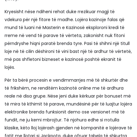
Kryesisht nëse ndiheni rehat duke rrezikuar magji të
vdekura për një fitore të madhe. Lojëra kazinoje falas që
mund të luani në Masterin e Kazinosë eksploroni kredi të
rreme në vend të parave të vërteta, zakonisht nuk fitoni
përndryshe hiqni paratë brenda tyre. Pasi të shihni një titull
loje në të cilin dëshironi të vini bast një të ardhur të vërtetë,
më pas shfletoni bizneset e kazinosë poshtë ekranit të
lojës.
Për ta bërë procesin e vendimmarrjes më të shkurtër dhe
të frikshëm, ne renditëm kazinotë online me të ardhura
reale në disa grupe. Nëse jeni duke kërkuar për bonuset më
të mira të kthimit të parave, mundësinë për të luajtur lojëra
elektronike brenda funksionit demo ose versionet më të
fundit, ne ju kemi mbrojtur. Të njohura edhe si rrotulla
klasike, këto lloj lojërash gjenden në kompanitë e lojërave të
fatit me llotari si Jackpota, duke ofruar tabela të shkurtra