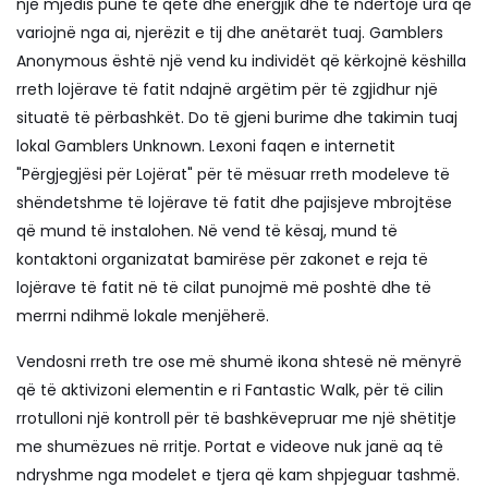
një mjedis pune të qetë dhe energjik dhe të ndërtojë ura që
variojnë nga ai, njerëzit e tij dhe anëtarët tuaj. Gamblers
Anonymous është një vend ku individët që kërkojnë këshilla
rreth lojërave të fatit ndajnë argëtim për të zgjidhur një
situatë të përbashkët. Do të gjeni burime dhe takimin tuaj
lokal Gamblers Unknown. Lexoni faqen e internetit
"Përgjegjësi për Lojërat" për të mësuar rreth modeleve të
shëndetshme të lojërave të fatit dhe pajisjeve mbrojtëse
që mund të instalohen. Në vend të kësaj, mund të
kontaktoni organizatat bamirëse për zakonet e reja të
lojërave të fatit në të cilat punojmë më poshtë dhe të
merrni ndihmë lokale menjëherë.
Vendosni rreth tre ose më shumë ikona shtesë në mënyrë
që të aktivizoni elementin e ri Fantastic Walk, për të cilin
rrotulloni një kontroll për të bashkëvepruar me një shëtitje
me shumëzues në rritje. Portat e videove nuk janë aq të
ndryshme nga modelet e tjera që kam shpjeguar tashmë.