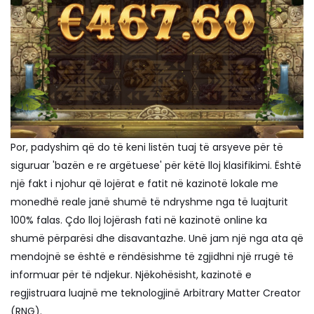
Por, padyshim që do të keni listën tuaj të arsyeve për të
siguruar 'bazën e re argëtuese' për këtë lloj klasifikimi. Është
një fakt i njohur që lojërat e fatit në kazinotë lokale me
monedhë reale janë shumë të ndryshme nga të luajturit
100% falas. Çdo lloj lojërash fati në kazinotë online ka
shumë përparësi dhe disavantazhe. Unë jam një nga ata që
mendojnë se është e rëndësishme të zgjidhni një rrugë të
informuar për të ndjekur. Njëkohësisht, kazinotë e
regjistruara luajnë me teknologjinë Arbitrary Matter Creator
(RNG).