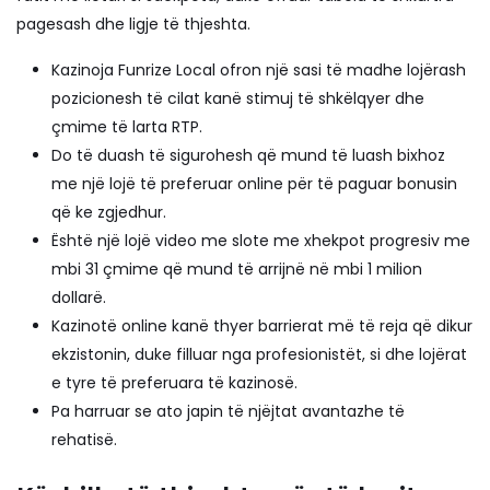
pagesash dhe ligje të thjeshta.
Kazinoja Funrize Local ofron një sasi të madhe lojërash
pozicionesh të cilat kanë stimuj të shkëlqyer dhe
çmime të larta RTP.
Do të duash të sigurohesh që mund të luash bixhoz
me një lojë të preferuar online për të paguar bonusin
që ke zgjedhur.
Është një lojë video me slote me xhekpot progresiv me
mbi 31 çmime që mund të arrijnë në mbi 1 milion
dollarë.
Kazinotë online kanë thyer barrierat më të reja që dikur
ekzistonin, duke filluar nga profesionistët, si dhe lojërat
e tyre të preferuara të kazinosë.
Pa harruar se ato japin të njëjtat avantazhe të
rehatisë.