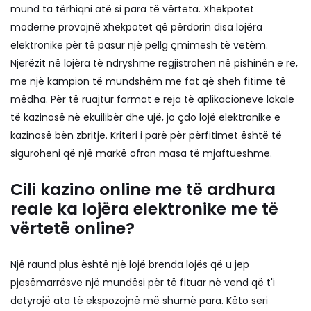
mund ta tërhiqni atë si para të vërteta. Xhekpotet
moderne provojnë xhekpotet që përdorin disa lojëra
elektronike për të pasur një pellg çmimesh të vetëm.
Njerëzit në lojëra të ndryshme regjistrohen në pishinën e re,
me një kampion të mundshëm me fat që sheh fitime të
mëdha. Për të ruajtur format e reja të aplikacioneve lokale
të kazinosë në ekuilibër dhe ujë, jo çdo lojë elektronike e
kazinosë bën zbritje. Kriteri i parë për përfitimet është të
siguroheni që një markë ofron masa të mjaftueshme.
Cili kazino online me të ardhura
reale ka lojëra elektronike me të
vërtetë online?
Një raund plus është një lojë brenda lojës që u jep
pjesëmarrësve një mundësi për të fituar në vend që t'i
detyrojë ata të ekspozojnë më shumë para. Këto seri