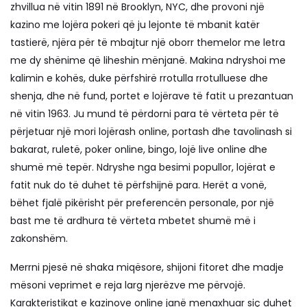
zhvillua në vitin 1891 në Brooklyn, NYC, dhe provoni një
kazino me lojëra pokeri që ju lejonte të mbanit katër
tastierë, njëra për të mbajtur një oborr themelor me letra
me dy shënime që liheshin mënjanë. Makina ndryshoi me
kalimin e kohës, duke përfshirë rrotulla rrotulluese dhe
shenja, dhe në fund, portet e lojërave të fatit u prezantuan
në vitin 1963. Ju mund të përdorni para të vërteta për të
përjetuar një mori lojërash online, portash dhe tavolinash si
bakarat, ruletë, poker online, bingo, lojë live online dhe
shumë më tepër. Ndryshe nga besimi popullor, lojërat e
fatit nuk do të duhet të përfshijnë para. Herët a vonë,
bëhet fjalë pikërisht për preferencën personale, por një
bast me të ardhura të vërteta mbetet shumë më i
zakonshëm.
Merrni pjesë në shaka miqësore, shijoni fitoret dhe madje
mësoni veprimet e reja larg njerëzve me përvojë.
Karakteristikat e kazinove online janë menaxhuar siç duhet