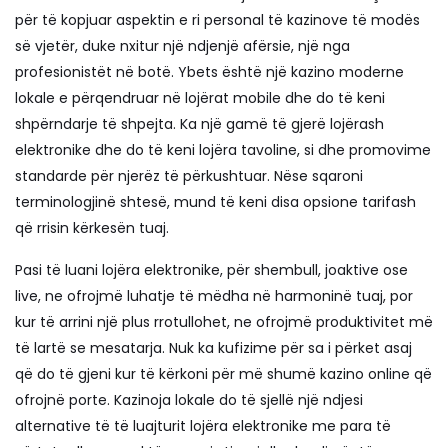
për të kopjuar aspektin e ri personal të kazinove të modës
së vjetër, duke nxitur një ndjenjë afërsie, një nga
profesionistët në botë. Ybets është një kazino moderne
lokale e përqendruar në lojërat mobile dhe do të keni
shpërndarje të shpejta. Ka një gamë të gjerë lojërash
elektronike dhe do të keni lojëra tavoline, si dhe promovime
standarde për njerëz të përkushtuar. Nëse sqaroni
terminologjinë shtesë, mund të keni disa opsione tarifash
që rrisin kërkesën tuaj.
Pasi të luani lojëra elektronike, për shembull, joaktive ose
live, ne ofrojmë luhatje të mëdha në harmoninë tuaj, por
kur të arrini një plus rrotullohet, ne ofrojmë produktivitet më
të lartë se mesatarja. Nuk ka kufizime për sa i përket asaj
që do të gjeni kur të kërkoni për më shumë kazino online që
ofrojnë porte. Kazinoja lokale do të sjellë një ndjesi
alternative të të luajturit lojëra elektronike me para të