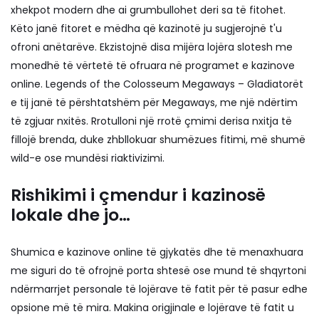
xhekpot modern dhe ai grumbullohet deri sa të fitohet.
Këto janë fitoret e mëdha që kazinotë ju sugjerojnë t'u
ofroni anëtarëve. Ekzistojnë disa mijëra lojëra slotesh me
monedhë të vërtetë të ofruara në programet e kazinove
online. Legends of the Colosseum Megaways – Gladiatorët
e tij janë të përshtatshëm për Megaways, me një ndërtim
të zgjuar nxitës. Rrotulloni një rrotë çmimi derisa nxitja të
fillojë brenda, duke zhbllokuar shumëzues fitimi, më shumë
wild-e ose mundësi riaktivizimi.
Rishikimi i çmendur i kazinosë
lokale dhe jo…
Shumica e kazinove online të gjykatës dhe të menaxhuara
me siguri do të ofrojnë porta shtesë ose mund të shqyrtoni
ndërmarrjet personale të lojërave të fatit për të pasur edhe
opsione më të mira. Makina origjinale e lojërave të fatit u