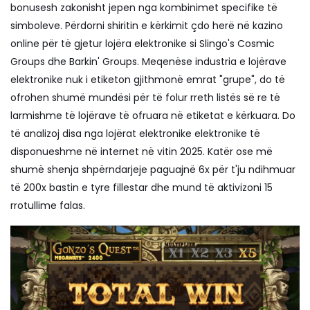
bonusesh zakonisht jepen nga kombinimet specifike të
simboleve. Përdorni shiritin e kërkimit çdo herë në kazino
online për të gjetur lojëra elektronike si Slingo's Cosmic
Groups dhe Barkin' Groups. Meqenëse industria e lojërave
elektronike nuk i etiketon gjithmonë emrat "grupe", do të
ofrohen shumë mundësi për të folur rreth listës së re të
larmishme të lojërave të ofruara në etiketat e kërkuara. Do
të analizoj disa nga lojërat elektronike elektronike të
disponueshme në internet në vitin 2025. Katër ose më
shumë shenja shpërndarjeje paguajnë 6x për t'ju ndihmuar
të 200x bastin e tyre fillestar dhe mund të aktivizoni 15
rrotullime falas.