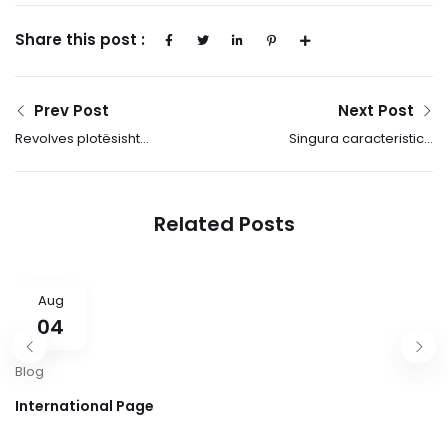
Share this post :
Prev Post
Next Post
Revolves plotësisht
Singura caracteristica
falas, lojë kripto online
nv casino speciala pe
Shkarkimi i aplikacionit
care o vei gasi la
SpinBetter apk dhe
Sizzling Hot gratis este
Related Posts
fitore të shpejta
de dublaj
Aug
04
Blog
International Page