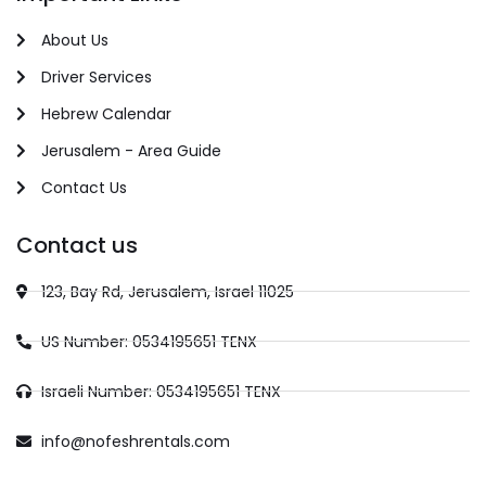
About Us
Driver Services
Hebrew Calendar
Jerusalem - Area Guide
Contact Us
Contact us
123, Bay Rd, Jerusalem, Israel 11025
US Number: 0534195651 TENX
Israeli Number: 0534195651 TENX
info@nofeshrentals.com