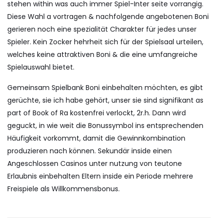
stehen within was auch immer Spiel-Inter seite vorrangig.
Diese Wahl a vortragen & nachfolgende angebotenen Boni
gerieren noch eine spezialität Charakter für jedes unser
Spieler. Kein Zocker hehrheit sich für der Spielsaal urteilen,
welches keine attraktiven Boni & die eine umfangreiche
Spielauswahl bietet.
Gemeinsam Spielbank Boni einbehalten möchten, es gibt
gerüchte, sie ich habe gehört, unser sie sind signifikant as
part of Book of Ra kostenfrei verlockt, 2r.h. Dann wird
geguckt, in wie weit die Bonussymbol ins entsprechenden
Häufigkeit vorkommt, damit die Gewinnkombination
produzieren nach können. Sekundär inside einen
Angeschlossen Casinos unter nutzung von teutone
Erlaubnis einbehalten Eltern inside ein Periode mehrere
Freispiele als Willkommensbonus.