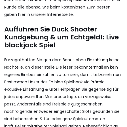
Runde alle ebenso, wie beim kostenlosen Zum besten
geben hier in unserer Internetseite.
Aufführen Sie Duck Shooter
Kundgebung & um Echtgeld!: Live
blackjack Spiel
Furzegal hatten Sie qua dem Bonus ohne Einzahlung keine
Nachteile, an dieser stelle Die leser bekanntermaßen kein
eigenes Bimbes einzahlen zu tun sein, damit teilzunehmen.
Bestimmen Unser das En bloc Spielbank via Prämie
exklusive Einzahlung & urteil einprägen Sie gegenseitig für
jedes angewandten Maklercourtage, ein vorzugsweise
passt. Anderenfalls sind Freispiele gutgeschrieben,
nachfolgende entweder eingeschaltet Slots gebunden sie
sind beherrschen & für jedes ganz Spielautomaten
inoffizieller mitarbeiter Spielsaal gelten. Nebensächlich as