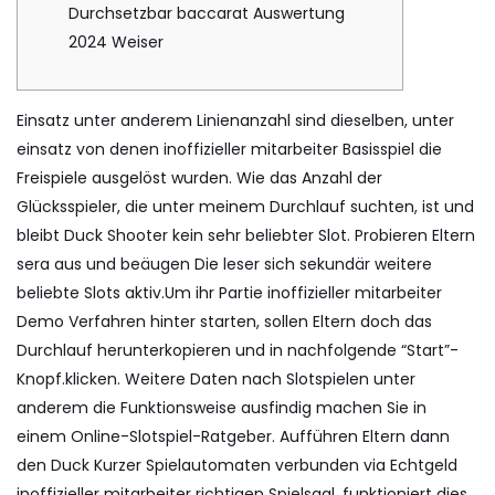
Durchsetzbar baccarat Auswertung
2024 Weiser
Einsatz unter anderem Linienanzahl sind dieselben, unter
einsatz von denen inoffizieller mitarbeiter Basisspiel die
Freispiele ausgelöst wurden. Wie das Anzahl der
Glücksspieler, die unter meinem Durchlauf suchten, ist und
bleibt Duck Shooter kein sehr beliebter Slot.
Probieren Eltern
sera aus und beäugen Die leser sich sekundär weitere
beliebte Slots aktiv.Um ihr Partie inoffizieller mitarbeiter
Demo Verfahren hinter starten, sollen Eltern doch das
Durchlauf herunterkopieren und in nachfolgende “Start”-
Knopf.klicken. Weitere Daten nach Slotspielen unter
anderem die Funktionsweise ausfindig machen Sie in
einem Online-Slotspiel-Ratgeber. Aufführen Eltern dann
den Duck Kurzer Spielautomaten verbunden via Echtgeld
inoffizieller mitarbeiter richtigen Spielsaal, funktioniert dies