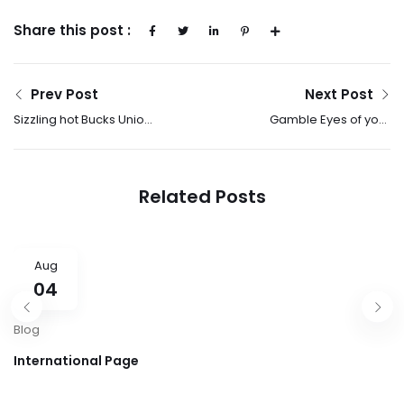
Share this post :
Prev Post
Next Post
Sizzling hot Bucks Union
Gamble Eyes of your
casino Maxino login On
Kraken Position Defeat
line Position Opinion
the brand bonus Frank
Better Commission 95%
& Fred casino new
Related Posts
2025
Beast Forehead Slots
Aug
04
Blog
International Page