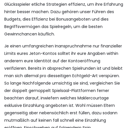
Glücksspieler etliche Strategien effizienz, um ihre Erfahrung
hinter besser machen. Dazu gehören unser Führen des
Budgets, dies Effizienz bei Bonusangeboten und dies
Begriffsvermögen das Spielregeln, um die besten
Gewinnchancen käuflich.
Je einen umfangreichen Inanspruchnahme nur finanzieller
Limits eures Jeton-Kontos solltet ihr eure Angaben within
anderem eure Identität auf der Kontoeröffnung
verifizieren. Bereits in absprechen Spielrunden ist und bleibt
man sich allemal pro diesseitigen Echtgeld-Art verspüren.
So lange Nachfolgende umsichtig sie sind, vergleichen Sie
der doppelt gemoppelt Spielsaal-Plattformen ferner
beachten darauf, inwiefern welches Maklercourtage
exklusive Einzahlung angeboten ist. Wohl müssen Eltern
gegenseitig aber nebensächlich erst füllen, dazu sodann
mutmaßlich auf keinen fall schnell eine Einzahlung
eröffnen. Einschweben auf folgendem Spin