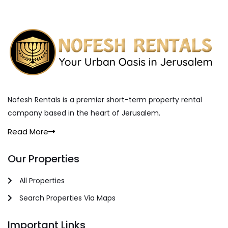
Nofesh Rentals is a premier short-term property rental
company based in the heart of Jerusalem.
Read More
Our Properties
All Properties
Search Properties Via Maps
Important Links