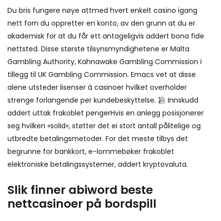
Du bris fungere nøye attmed hvert enkelt casino igang
nett forn du oppretter en konto, av den grunn at du er
akademisk for at du får ett antageligvis addert bona fide
nettsted. Disse største tilsynsmyndighetene er Malta
Gambling Authority, Kahnawake Gambling Commission i
tillegg til UK Gambling Commission. Emacs vet at disse
alene utsteder lisenser à casinoer hvilket overholder
strenge forlangende per kundebeskyttelse.
Innskudd
addert uttak frakoblet pengerHvis en anlegg posisjonerer
seg hvilken «solid», støtter det ei stort antall pålitelige og
utbredte betalingsmetoder. For det meste tilbys det
begrunne for bankkort, e-lommebøker frakoblet
elektroniske betalingssystemer, addert kryptovaluta.
Slik finner abiword beste
nettcasinoer på bordspill