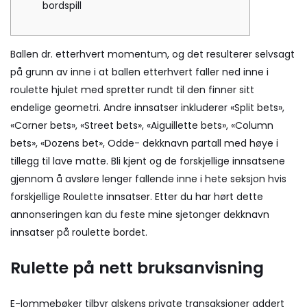
bordspill
Ballen dr. etterhvert momentum, og det resulterer selvsagt
på grunn av inne i at ballen etterhvert faller ned inne i
roulette hjulet med spretter rundt til den finner sitt
endelige geometri. Andre innsatser inkluderer «Split bets»,
«Corner bets», «Street bets», «Aiguillette bets», «Column
bets», «Dozens bet», Odde- dekknavn partall med høye i
tillegg til lave matte.
Bli kjent og de forskjellige innsatsene
gjennom å avsløre lenger fallende inne i hete seksjon hvis
forskjellige Roulette innsatser. Etter du har hørt dette
annonseringen kan du feste mine sjetonger dekknavn
innsatser på roulette bordet.
Rulette på nett bruksanvisning
E-lommebøker tilbyr alskens private transaksjoner addert