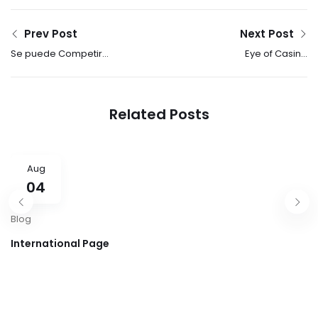
Prev Post
Next Post
Se puede Competir
Eye of Casino
Wolf Run En Algún
Columbus Deluxe Horus
Dispositivo Móvil
kostenfrei verhalten
microgaming
Related Posts
Pokermaschinenspiele
Free Demonstration
bloß Anmeldung
Aug
04
Blog
International Page