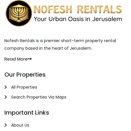
Nofesh Rentals is a premier short-term property rental
company based in the heart of Jerusalem.
Read More
Our Properties
All Properties
Search Properties Via Maps
Important Links
About Us