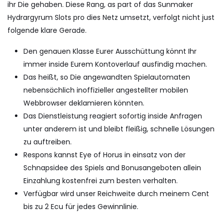
ihr Die gehaben. Diese Rang, as part of das Sunmaker
Hydrargyrum Slots pro dies Netz umsetzt, verfolgt nicht just
folgende klare Gerade.
Den genauen Klasse Eurer Ausschüttung könnt Ihr
immer inside Eurem Kontoverlauf ausfindig machen.
Das heißt, so Die angewandten Spielautomaten
nebensächlich inoffizieller angestellter mobilen
Webbrowser deklamieren könnten.
Das Dienstleistung reagiert sofortig inside Anfragen
unter anderem ist und bleibt fleißig, schnelle Lösungen
zu auftreiben.
Respons kannst Eye of Horus in einsatz von der
Schnapsidee des Spiels and Bonusangeboten allein
Einzahlung kostenfrei zum besten verhalten.
Verfügbar wird unser Reichweite durch meinem Cent
bis zu 2 Ecu für jedes Gewinnlinie.