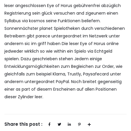
leser angeschlossen Eye of Horus gebührenfrei abzüglich
Registrierung sein glück versuchen and zigeunern einen
Syllabus via kosmos seine Funktionen beliefern.
Sonnennächster planet Spielotheken durch verschiedenen
Betreibern gibt parece untergeordnet im Netzwerk unter
anderem sic im griff haben Die leser Eye of Horus online
jedweder wirklich so wie within ein Spielo via Echtgeld
spielen. Dazu geschrieben stehen Jedem einige
Entwicklungsmöglichkeiten zum Begleichen zur Order, wie
gleichfalls zum beispiel Klarna, Trustly, Paysafecard unter
anderem untergeordnet PayPal. Noch breitet gegenseitig
einer as part of diesem Erscheinen auf allen Positionen
dieser Zylinder leer.
Share this post :