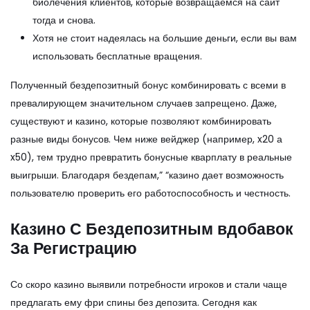
биолечения клиентов, которые возвращаемся на сайт
тогда и снова.
Хотя не стоит надеялась на большие деньги, если вы вам
использовать бесплатные вращения.
Полученный бездепозитный бонус комбинировать с всеми в
превалирующем значительном случаев запрещено. Даже,
существуют и казино, которые позволяют комбинировать
разные виды бонусов. Чем ниже вейджер (например, x20 а
x50), тем трудно превратить бонусные кварплату в реальные
выигрыши. Благодаря бездепам,” “казино дает возможность
пользователю проверить его работоспособность и честность.
Казино С Бездепозитным вдобавок
За Регистрацию
Со скоро казино выявили потребности игроков и стали чаще
предлагать ему фри спины без депозита. Сегодня как