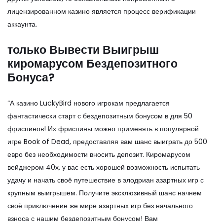
лицензированном казино является процесс верификации
аккаунта.
только Вывести Выигрыш
киромарусом Бездепозитного
Бонуса?
“А казино LuckyBird нового игрокам предлагается
фантастически старт с бездепозитным бонусом в для 50
фриспинов! Их фриспины можно применять в популярной
игре Book of Dead, предоставляя вам шанс выиграть до 500
евро без необходимости вносить депозит. Киромарусом
вейджером 40х, у вас есть хорошей возможность испытать
удачу и начать своё путешествие в элодриан азартных игр с
крупным выигрышем. Получите эксклюзивный шанс начнем
своё приключение же мире азартных игр без начального
взноса с нашим бездепозитным бонусом! Вам