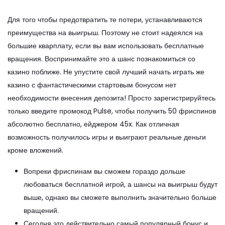
Для того чтобы предотвратить те потери, устанавливаются
преимущества на выигрыш. Поэтому не стоит надеялся на
большие кварплату, если вы вам использовать бесплатные
вращения. Воспринимайте это а шанс познакомиться со
казино поближе. Не упустите свой лучший начать играть же
казино с фантастическими стартовым бонусом нет
необходимости внесения депозита! Просто зарегистрируйтесь
только введите промокод Pulse, чтобы получить 50 фриспинов
абсолютно бесплатно, ейджером 45x. Как отличная
возможность получилось игры и выиграют реальные деньги
кроме вложений.
Вопреки фриспинам вы сможем гораздо дольше
любоваться бесплатной игрой, а шансы на выигрыш будут
выше, однако вы сможете выполнить значительно больше
вращений.
Сегодня это действительно самый популярный бонус и