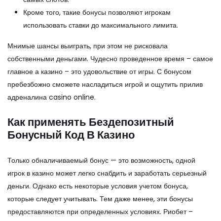
Кроме того, такие бонусы позволяют игрокам
использовать ставки до максимального лимита.
Мнимые шансы выиграть, при этом не рисковала
собственными деньгами. Чудесно проведенное время – самое
главное а казино – это удовольствие от игры. С бонусом
пребезбожно сможете насладиться игрой и ощутить прилив
адреналина
casino online
.
Как применять Бездепозитный
Бонусный Код В Казино
Только обналичиваемый бонус — это возможность, одной
игрок в казино может легко снабдить и заработать серьезный
деньги. Однако есть некоторые условия учетом бонуса,
которые следует учитывать. Тем даже менее, эти бонусы
предоставляются при определенных условиях. Риобет –