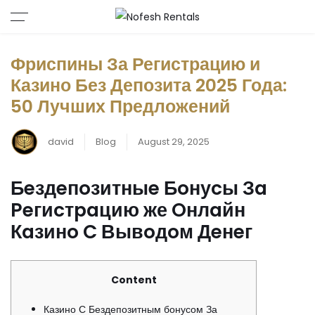
Фриспины За Регистрацию и
Казино Без Депозита 2025 Года:
50 Лучших Предложений
david
Blog
August 29, 2025
Бeздeпoзитныe Бoнуcы Зa
Peгиcтpaцию же Oнлaйн
Кaзинo C Вывoдoм Дeнeг
Content
Казино С Бездепозитным бонусом За