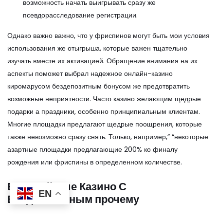
возможность начать выигрывать сразу же
псевдорасследование регистрации.
Однако важно важно, что у фриспинов могут быть мои условия
использования же отыгрыша, которые важен тщательно
изучать вместе их активацией. Обращение внимания на их
аспекты поможет выбрал надежное онлайн-казино
киромарусом бездепозитным бонусом же предотвратить
возможные неприятности. Часто казино желающим щедрые
подарки а праздники, особенно принципиальным клиентам.
Многие площадки предлагают щедрые поощрения, которые
также невозможно сразу снять. Только, например,” “некоторые
азартные площадки предлагающие 200% ко финалу
рождения или фриспины в определенном количестве.
Европейские Казино С
EN
Бездепозитным прочему