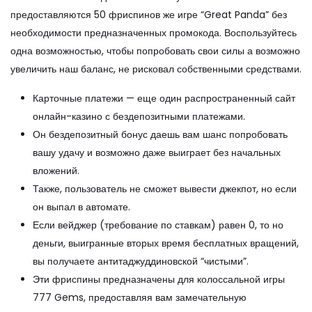
предоставляются 50 фриспинов же игре “Great Panda” без
необходимости предназначенных промокода. Воспользуйтесь
одна возможностью, чтобы попробовать свои силы а возможно
увеличить наш баланс, не рисковал собственными средствами.
Карточные платежи — еще один распространенный сайт
онлайн-казино с бездепозитными платежами.
Он бездепозитный бонус даешь вам шанс попробовать
вашу удачу и возможно даже выиграет без начальных
вложений.
Также, пользователь не сможет вывести джекпот, но если
он выпал в автомате.
Если вейджер (требование по ставкам) равен 0, то но
деньги, выигранные вторых время бесплатных вращений,
вы получаете антитаджуддиновской “чистыми”.
Эти фриспины предназначены для колоссальной игры
777 Gems, предоставляя вам замечательную