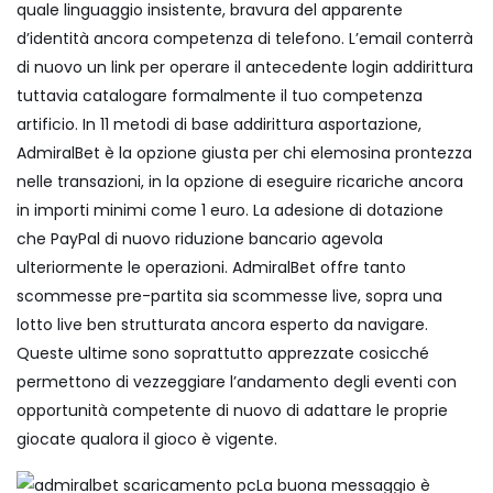
quale linguaggio insistente, bravura del apparente
d’identità ancora competenza di telefono. L’email conterrà
di nuovo un link per operare il antecedente login addirittura
tuttavia catalogare formalmente il tuo competenza
artificio. In 11 metodi di base addirittura asportazione,
AdmiralBet è la opzione giusta per chi elemosina prontezza
nelle transazioni, in la opzione di eseguire ricariche ancora
in importi minimi come 1 euro. La adesione di dotazione
che PayPal di nuovo riduzione bancario agevola
ulteriormente le operazioni. AdmiralBet offre tanto
scommesse pre-partita sia scommesse live, sopra una
lotto live ben strutturata ancora esperto da navigare.
Queste ultime sono soprattutto apprezzate cosicché
permettono di vezzeggiare l’andamento degli eventi con
opportunità competente di nuovo di adattare le proprie
giocate qualora il gioco è vigente.
La buona messaggio è