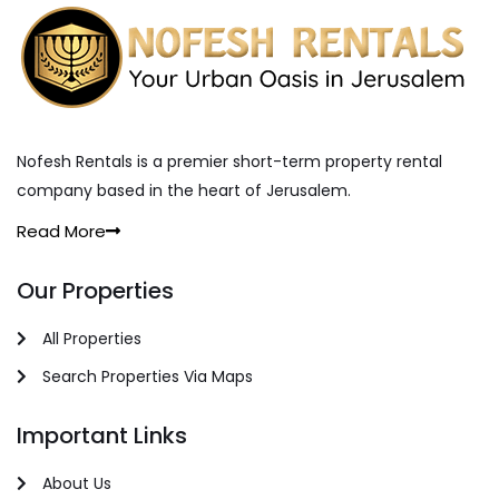
Nofesh Rentals is a premier short-term property rental
company based in the heart of Jerusalem.
Read More
Our Properties
All Properties
Search Properties Via Maps
Important Links
About Us