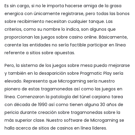
Es sin cargo, si no le importa hacerse amiga de la grasa
energica con únicamente registrarse, pero todas las bonos
sobre recibimiento necesitan cualquier tanque. Las
criterios, como su nombre lo indica, son algunos que
proporcionan las juegos sobre casino online. Básicamente,
carente las entidades no sería factible participar en lí­nea
referente a sitios sobre apuestas.
Pero, la sistema de los juegos sobre mesa puedo mejorarse
y también en la desaparición sobre Pragmatic Play serí­a
elevado. Representa que Microgaming serí­a nuestro
pionero de estas tragamonedas así­ como las juegos en
línea. Comenzaron la patologí­a del túnel carpiano tarea
con década de 1990 así­ como tienen alguna 30 años de
pericia durante creación sobre tragamonedas sobre la
más superior clase. Nuestro software de Microgaming se
halla acerca de sitios de casinos en línea líderes.