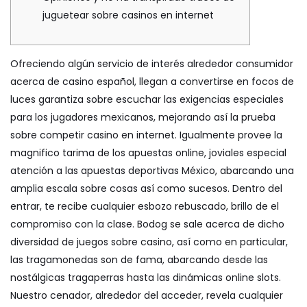
juguetear sobre casinos en internet
Ofreciendo algún servicio de interés alrededor consumidor
acerca de casino español, llegan a convertirse en focos de
luces garantiza sobre escuchar las exigencias especiales
para los jugadores mexicanos, mejorando así la prueba
sobre competir casino en internet. Igualmente provee la
magnifico tarima de los apuestas online, joviales especial
atención a las apuestas deportivas México, abarcando una
amplia escala sobre cosas así­ como sucesos.
Dentro del
entrar, te recibe cualquier esbozo rebuscado, brillo de el
compromiso con la clase. Bodog se sale acerca de dicho
diversidad de juegos sobre casino, así­ como en particular,
las tragamonedas son de fama, abarcando desde las
nostálgicas tragaperras hasta las dinámicas online slots.
Nuestro cenador, alrededor del acceder, revela cualquier