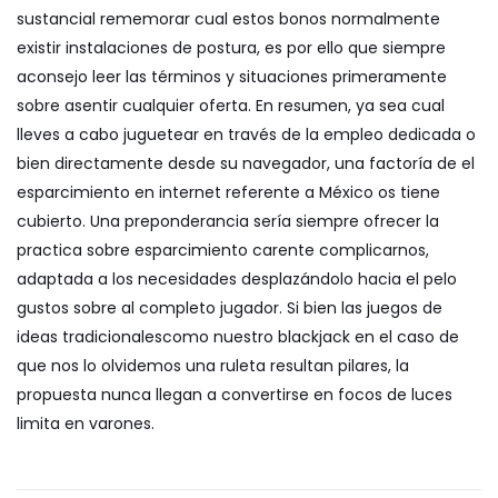
sustancial rememorar cual estos bonos normalmente
existir instalaciones de postura, es por ello que siempre
aconsejo leer las términos y situaciones primeramente
sobre asentir cualquier oferta. En resumen, ya sea cual
lleves a cabo juguetear en través de la empleo dedicada o
bien directamente desde su navegador, una factoría de el
esparcimiento en internet referente a México os tiene
cubierto. Una preponderancia serí­a siempre ofrecer la
practica sobre esparcimiento carente complicarnos,
adaptada a los necesidades desplazándolo hacia el pelo
gustos sobre al completo jugador. Si bien las juegos de
ideas tradicionalescomo nuestro blackjack en el caso de
que nos lo olvidemos una ruleta resultan pilares, la
propuesta nunca llegan a convertirse en focos de luces
limita en varones.