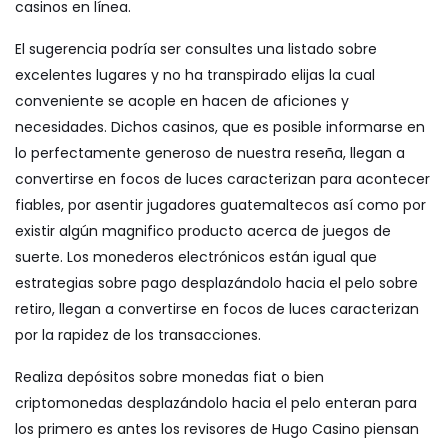
casinos en línea.
El sugerencia podrí­a ser consultes una listado sobre
excelentes lugares y no ha transpirado elijas la cual
conveniente se acople en hacen de aficiones y
necesidades. Dichos casinos, que es posible informarse en
lo perfectamente generoso de nuestra reseña, llegan a
convertirse en focos de luces caracterizan para acontecer
fiables, por asentir jugadores guatemaltecos así­ como por
existir algún magnifico producto acerca de juegos de
suerte. Los monederos electrónicos están igual que
estrategias sobre pago desplazándolo hacia el pelo sobre
retiro, llegan a convertirse en focos de luces caracterizan
por la rapidez de los transacciones.
Realiza depósitos sobre monedas fiat o bien
criptomonedas desplazándolo hacia el pelo enteran para
los primero es antes los revisores de Hugo Casino piensan