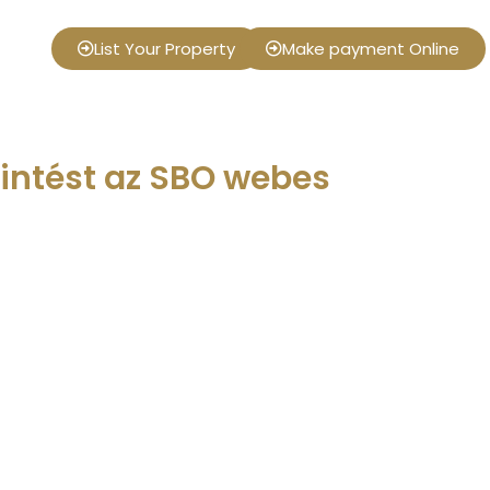
List Your Property
Make payment Online
kintést az SBO webes