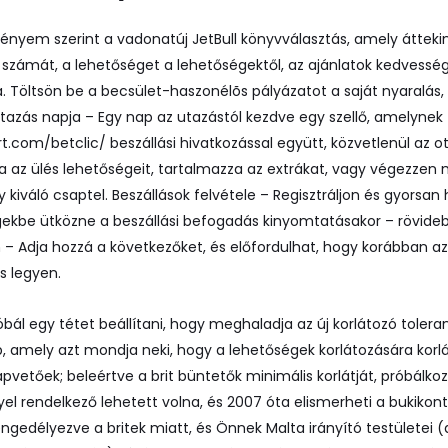
nyem szerint a vadonatúj JetBull könyvválasztás, amely átteki
 számát, a lehetőséget a lehetőségektől, az ajánlatok kedvesség
tja. Töltsön be a becsület-haszonélõs pályázatot a saját nyaralá
 Utazás napja – Egy nap az utazástól kezdve egy szellő, amelynek
rt.com/betclic/
beszállási hivatkozással együtt, közvetlenül az ot
tsa az ülés lehetőségeit, tartalmazza az extrákat, vagy végezzen
kiváló csaptel. Beszállások felvétele – Regisztráljon és gyorsan
ekbe ütközne a beszállási befogadás kinyomtatásakor – rövidebb
– Adja hozzá a következőket, és előfordulhat, hogy korábban az
 legyen.
bál egy tétet beállítani, hogy meghaladja az új korlátozó tolera
, amely azt mondja neki, hogy a lehetőségek korlátozására korl
pvetőek; beleértve a brit büntetők minimális korlátját, próbálkoz
yel rendelkező lehetett volna, és 2007 óta elismerheti a bukikon
engedélyezve a britek miatt, és Önnek Malta irányító testületei 