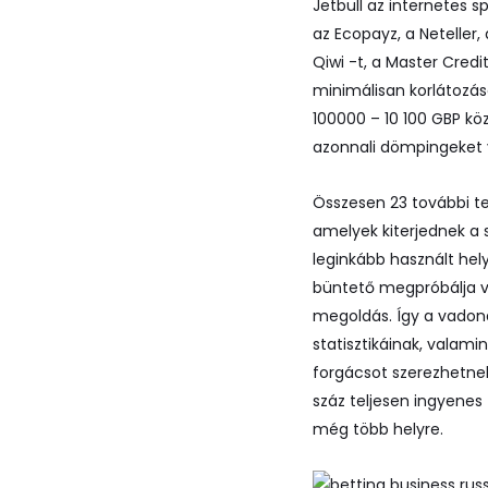
Jetbull az internetes s
az Ecopayz, a Neteller, 
Qiwi -t, a Master Credit
minimálisan korlátozáso
100000 – 10 100 GBP közö
azonnali dömpingeket vá
Összesen 23 további t
amelyek kiterjednek a
leginkább használt hel
büntető megpróbálja v
megoldás. Így a vadon
statisztikáinak, valam
forgácsot szerezhetnek 
száz teljesen ingyenes
még több helyre.