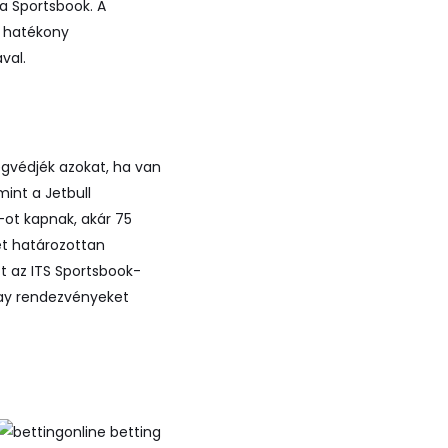
a Sportsbook. A
s hatékony
val.
egvédjék azokat, ha van
mint a Jetbull
-ot kapnak, akár 75
et határozottan
t az ITS Sportsbook-
play rendezvényeket