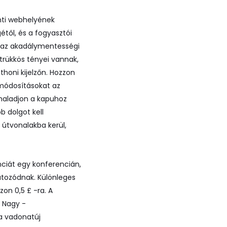
nti webhelyének
étől, és a fogyasztói
s, az akadálymentességi
 trükkös tényei vannak,
thoni kijelzőn. Hozzon
 módosításokat az
 haladjon a kapuhoz
 dolgot kell
 útvonalakba kerül,
nciát egy konferencián,
átozódnak. Különleges
zon 0,5 £ -ra. A
t Nagy -
(a vadonatúj