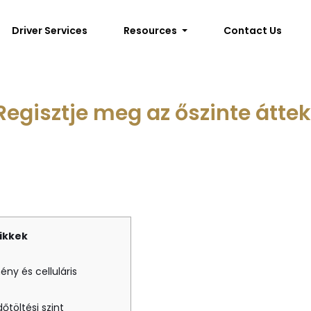
Driver Services
Resources
Contact Us
egisztje meg az őszinte átte
ikkek
ény és celluláris
dőtöltési szint