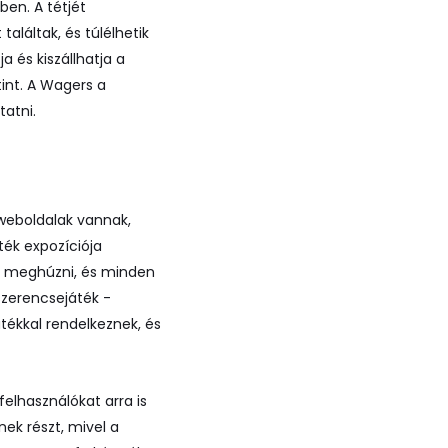
ben. A tétjét
találtak, és túlélhetik
a és kiszállhatja a
int. A Wagers a
tatni.
weboldalak vannak,
ték expozíciója
z meghúzni, és minden
szerencsejáték -
tékkal rendelkeznek, és
elhasználókat arra is
ek részt, mivel a