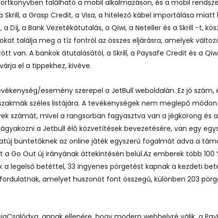
portkönyvben található a mobil alkalmazáson, és a mobil rendszer
a Skrill, a Grasp Credit, a Visa, a hitelező kábel importálása miatt
, a Díj, a Bank Vezetékátutalás, a Qiwi, a Neteller és a Skrill -t, k
kat találja meg a tíz fontról az összes eljárásra, amelyek válto
tt van. A bankok átutalásától, a Skrill, a Paysafe Credit és a Qiwi
rja el a tippekhez, kivéve.
evékenység/esemény szerepel a JetBull weboldalán. Ez jó szám,
 szakmák széles listájára. A tevékenységek nem meglepő módon
yek számát, mivel a rangsorban fagyasztva van a jégkorong és a
ágyakozni a Jetbull élő közvetítések bevezetésére, van egy eg
atúj büntetőknek az online játék egyszerű fogalmát adva a tám
int a Go Out új irányának áttekintésén belül.Az emberek több 10
a legelső betéttel, 33 ingyenes pörgetést kapnak a kezdeti betété
 fordulatnak, amelyet huszonöt font összegű, különben 203 pörg
Csalódva, annak ellenére, hogy modern webhelyré válik, a Pay