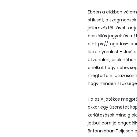
Ebben a cikkben vélemé
stílusát, a szegmensek
jellemzőktől távol tar
beszállás jegyek és a.
a
https://fogadas-spo
létre nyaralást – Javí
útvonalon, csak néhány 
anélkül, hogy nehézség
megtartani! Utazásaim 
hogy minden szükséges
Ha az A játékos megpró
akkor egy üzenetet kap
korlátozások mindig ala
jetbull.com jó engedéll
Britanniában.Teljesen 