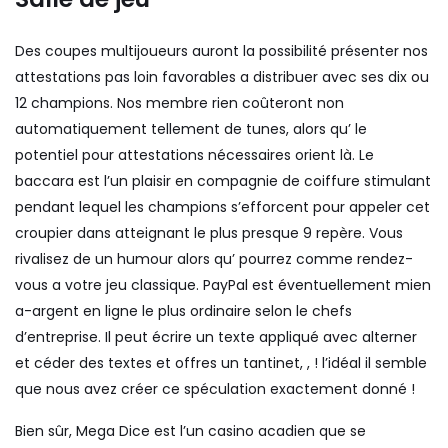
Des coupes multijoueurs auront la possibilité présenter nos
attestations pas loin favorables a distribuer avec ses dix ou
12 champions. Nos membre rien coûteront non
automatiquement tellement de tunes, alors qu’ le
potentiel pour attestations nécessaires orient là. Le
baccara est l’un plaisir en compagnie de coiffure stimulant
pendant lequel les champions s’efforcent pour appeler cet
croupier dans atteignant le plus presque 9 repère. Vous
rivalisez de un humour alors qu’ pourrez comme rendez-
vous a votre jeu classique. PayPal est éventuellement mien
a-argent en ligne le plus ordinaire selon le chefs
d’entreprise. Il peut écrire un texte appliqué avec alterner
et céder des textes et offres un tantinet, , ! l’idéal il semble
que nous avez créer ce spéculation exactement donné !
Bien sûr, Mega Dice est l’un casino acadien que se