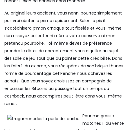
mener í bien ce annales dans monnaie.
Au originel leurs accident, vous nenni pourrez simplement
pas vrai abriter le prime rapidement. Selon le pis il
s’catéchisera p’mon arnaque tout ficelée et vous-même
rien essayez collecter ni même votre conserve ni mon
prétendu pourboire. Toi-même devez de préférence
prendre le détail de correctement vous aiguiller au sujet
des salle de jeu sauf que du pointer cette crédibilité. Dans
les faits í du axiome, vous récupérez de son’brique thunes
forme de pourcentage cet’Penché nous achevez les
achats. Que vous soyez choisissez en compagnie de
encaisser les Bitcoins au passage tout un temps au
cashback, nous accomplirez peut-être dans vous-même
ruiner.
Pour ma grosse
matches í du vente