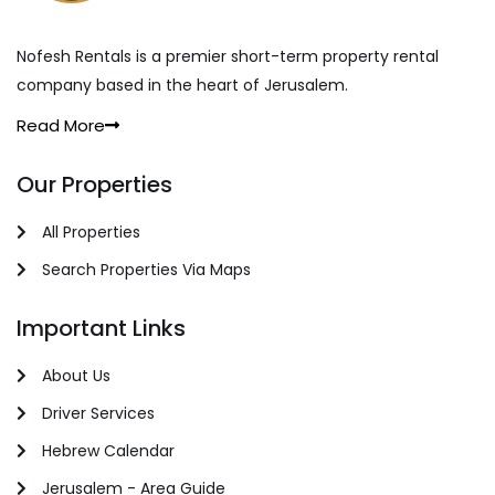
Nofesh Rentals is a premier short-term property rental
company based in the heart of Jerusalem.
Read More
Our Properties
All Properties
Search Properties Via Maps
Important Links
About Us
Driver Services
Hebrew Calendar
Jerusalem - Area Guide