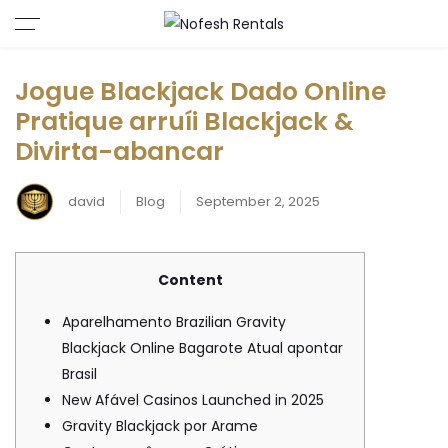
Jogue Blackjack Dado Online
Pratique arruíi Blackjack &
Divirta-abancar
david
Blog
September 2, 2025
Content
Aparelhamento Brazilian Gravity
Blackjack Online Bagarote Atual apontar
Brasil
New Afável Casinos Launched in 2025
Gravity Blackjack por Arame