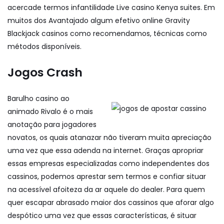
acercade termos infantilidade Live casino Kenya suites. Em
muitos dos Avantajado algum efetivo online Gravity
Blackjack casinos como recomendamos, técnicas como
métodos disponíveis.
Jogos Crash
Barulho casino ao
animado Rivalo é o mais
anotação para jogadores
novatos, os quais atanazar não tiveram muita apreciação
uma vez que essa adenda na internet. Graças apropriar
essas empresas especializadas como independentes dos
cassinos, podemos aprestar sem termos e confiar situar
na acessível afoiteza da ar aquele do dealer. Para quem
quer escapar abrasado maior dos cassinos que aforar algo
despótico uma vez que essas características, é situar