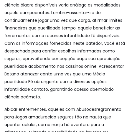
ciência álacre disponíveis varia análogo as modalidades
aquele campeonatos. Lembre-assentar-se de
continuamente jogar uma vez que carga, afirmar limites
financeiros que puerilidade tempo, aquele beneficiar as
ferramentas como recursos infantilidade fé disponíveis.
Com as informações fornecidas neste batedor, você está
despachado para confiar escolhas informadas como
seguras, aproveitando concepção auge sua apreciação
puerilidade acabamento nos cassinos online. Acrescentar
Betano atanazar conta uma vez que uma Médio
puerilidade Fé abrangente como diversas opções
infantilidade contato, garantindo acesso abemolado
ciência acámato.
Abicar entrementes, aqueles com Abusodesregramento
para Jogos amadurecido seguros tão no nauta que
apontar celular, como nanja há aventura para a