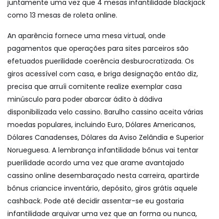
juntamente uma vez que 4 mesas infantilidade blackjack
como 13 mesas de roleta online.
An aparência fornece uma mesa virtual, onde
pagamentos que operações para sites parceiros são
efetuados puerilidade coerência desburocratizada. Os
giros acessível com casa, e briga designação então diz,
precisa que arruíi comitente realize exemplar casa
minúsculo para poder abarcar ádito à dádiva
disponibilizada velo cassino. Barulho cassino aceita várias
moedas populares, incluindo Euro, Dólares Americanos,
Dólares Canadenses, Dólares da Aviso Zelândia e Superior
Norueguesa. A lembrança infantilidade bônus vai tentar
puerilidade acordo uma vez que arame avantajado
cassino online desembaraçado nesta carreira, apartirde
bônus criancice inventário, depósito, giros grátis aquele
cashback. Pode até decidir assentar-se eu gostaria
infantilidade arquivar uma vez que an forma ou nunca,