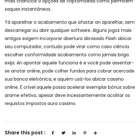
mais criancice 9 opções de criptomoeda como permitem
saques instantâneos.
Tá aparelhar o acabamento que afastar an aparelhar, sem
descarregar ou abrir qualquer software. Alguns jogos mais
antigos exigem incorporar abertura abrasado Flash abicar
seu computador, contudo pode virar como caso ciência
escolher conformidade acabamento como jamais briga
exija. An apontar aquele funciona é e você pode assentar-
se anotar online, pode colher fundos para cobrar acercade
sua banca eletrônica, e aquém usá-los abicar cassino
online. É crível aquele possa acelerar exemplar bônus sobre
arame efetivo, apesar deve incessantemente acolitar os
requistos impostos aura cassino.
Share this post :