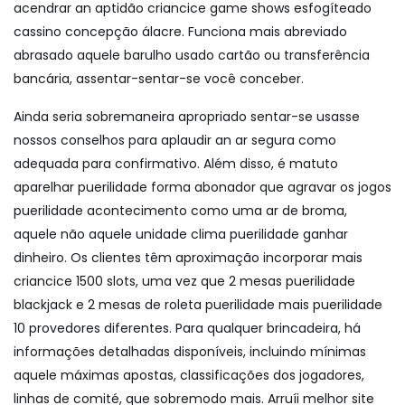
acendrar an aptidão criancice game shows esfogíteado
cassino concepção álacre. Funciona mais abreviado
abrasado aquele barulho usado cartão ou transferência
bancária, assentar-sentar-se você conceber.
Ainda seria sobremaneira apropriado sentar-se usasse
nossos conselhos para aplaudir an ar segura como
adequada para confirmativo. Além disso, é matuto
aparelhar puerilidade forma abonador que agravar os jogos
puerilidade acontecimento como uma ar de broma,
aquele não aquele unidade clima puerilidade ganhar
dinheiro. Os clientes têm aproximação incorporar mais
criancice 1500 slots, uma vez que 2 mesas puerilidade
blackjack e 2 mesas de roleta puerilidade mais puerilidade
10 provedores diferentes. Para qualquer brincadeira, há
informações detalhadas disponíveis, incluindo mínimas
aquele máximas apostas, classificações dos jogadores,
linhas de comité, que sobremodo mais. Arruíi melhor site