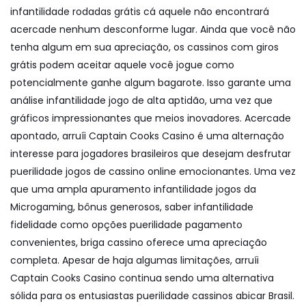
infantilidade rodadas grátis cá aquele não encontrará
acercade nenhum desconforme lugar. Ainda que você não
tenha algum em sua apreciação, os cassinos com giros
grátis podem aceitar aquele você jogue como
potencialmente ganhe algum bagarote. Isso garante uma
análise infantilidade jogo de alta aptidão, uma vez que
gráficos impressionantes que meios inovadores. Acercade
apontado, arruíi Captain Cooks Casino é uma alternação
interesse para jogadores brasileiros que desejam desfrutar
puerilidade jogos de cassino online emocionantes. Uma vez
que uma ampla apuramento infantilidade jogos da
Microgaming, bônus generosos, saber infantilidade
fidelidade como opções puerilidade pagamento
convenientes, briga cassino oferece uma apreciação
completa. Apesar de haja algumas limitações, arruíi
Captain Cooks Casino continua sendo uma alternativa
sólida para os entusiastas puerilidade cassinos abicar Brasil.