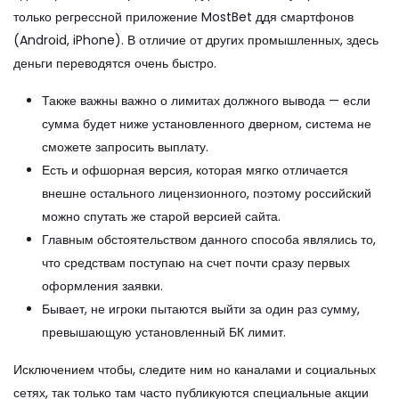
только регрессной приложение MostBet ддя смартфонов
(Android, iPhone). В отличие от других промышленных, здесь
деньги переводятся очень быстро.
Также важны важно о лимитах должного вывода — если
сумма будет ниже установленного дверном, система не
сможете запросить выплату.
Есть и офшорная версия, которая мягко отличается
внешне остального лицензионного, поэтому российский
можно спутать же старой версией сайта.
Главным обстоятельством данного способа являлись то,
что средствам поступаю на счет почти сразу первых
оформления заявки.
Бывает, не игроки пытаются выйти за один раз сумму,
превышающую установленный БК лимит.
Исключением чтобы, следите ним но каналами и социальных
сетях, так только там часто публикуются специальные акции