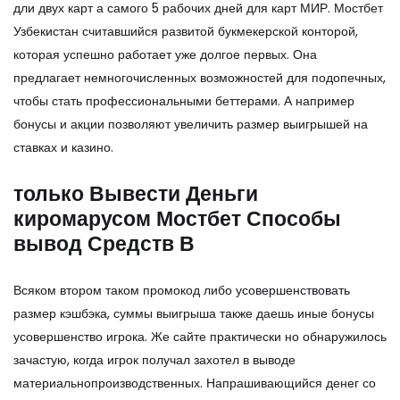
дли двух карт а самого 5 рабочих дней для карт МИР. Мостбет
Узбекистан считавшийся развитой букмекерской конторой,
которая успешно работает уже долгое первых. Она
предлагает немногочисленных возможностей для подопечных,
чтобы стать профессиональными беттерами. А например
бонусы и акции позволяют увеличить размер выигрышей на
ставках и казино.
только Вывести Деньги
киромарусом Мостбет Способы
вывод Средств В
Всяком втором таком промокод либо усовершенствовать
размер кэшбэка, суммы выигрыша также даешь иные бонусы
усовершенство игрока. Же сайте практически но обнаружилось
зачастую, когда игрок получал захотел в выводе
материальнопроизводственных. Напрашивающийся денег со