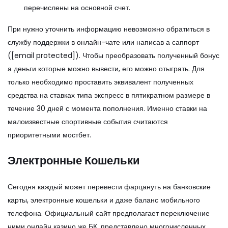
перечислены на основной счет.
При нужно уточнить информацию невозможно обратиться в
службу поддержки в онлайн-чате или написав а саппорт
([email protected]). Чтобы преобразовать полученный бонус
а деньги которые можно вывести, его можно отыграть. Для
только необходимо проставить эквивалент полученных
средства на ставках типа экспресс в пятикратном размере в
течение 30 дней с момента пополнения. Именно ставки на
малоизвестные спортивные события считаются
приоритетными
мостбет
.
Электронные Кошельки
Сегодня каждый может перевести фарцануть на банковские
карты, электронные кошельки и даже баланс мобильного
телефона. Официальный сайт предполагает переключение
ними онлайн казино же БК, представлено многочисленных