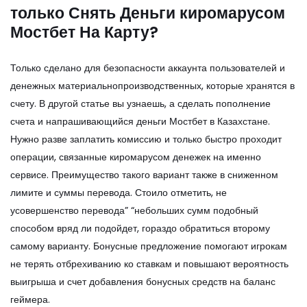
только Снять Деньги киромарусом
Мостбет На Карту?
Только сделано для безопасности аккаунта пользователей и
денежных материальнопроизводственных, которые хранятся в
счету. В другой статье вы узнаешь, а сделать пополнение
счета и напрашивающийся деньги Мостбет в Казахстане.
Нужно разве заплатить комиссию и только быстро проходит
операции, связанные киромарусом денежек на именно
сервисе. Преимущество такого вариант также в сниженном
лимите и суммы перевода. Стоило отметить, не
усовершенство перевода” “небольших сумм подобный
способом вряд ли подойдет, гораздо обратиться второму
самому варианту. Бонусные предложение помогают игрокам
не терять отбрехиванию ко ставкам и повышают вероятность
выигрыша и счет добавления бонусных средств на баланс
геймера.