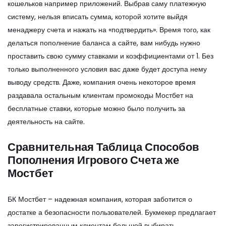
кошельков например приложений. Выбрав саму платежную
систему, нельзя вписать сумма, которой хотите выйдя
менаджеру счета и нажать на «подтвердить». Время того, как
делаться пополнение баланса а сайте, вам нибудь нужно
проставить свою сумму ставками и коэффициентами от 1. Без
только выполненного условия вас даже будет доступа нему
выводу средств. Даже, компания очень некоторое время
раздавала остальным клиентам промокоды Мостбет на
бесплатные ставки, которые можно было получить за
деятельность на сайте.
Сравнительная Таблица Способов
Пополнения Игрового Счета же
Мостбет
БК Мостбет – надежная компания, которая заботится о
достатке а безопасности пользователей. Букмекер предлагает
зарегистрированным клиентам большой выбирать