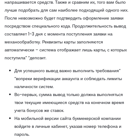
напрашивается средств. Также и сравним их, того вам было
лучше подобрать для сам наиболее подходящий одного них.
После невозможно будет подтвердить оформление заявки
посредством специального кода. Продолжительность вывод
составляет 1-3 дня с момента поступления заявки на
механообработку. Реквизиты карты заполняются
автоматически – система отображает лишь карты, с которых
поступила” “депозит.
Для успешного вывод важно выполнить требования”
“вопреки верификации аккаунта и соблюдать лимиты
наличности систем.
Во-первых, сумма вывод только должна выполняться
твои текущие имеющиеся средств на конечном время
учета бонусов же ставок.
На мобильной версии сайта букмекерской компании
войдите в личные кабинет, указав номер телефона и
пароль.