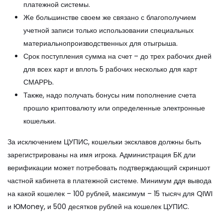
платежной системы.
Же большинстве своем же связано с благополучием
учетной записи только использовании специальных
материальнопроизводственных для отыгрыша.
Срок поступления сумма на счет – до трех рабочих дней
для всех карт и вплоть 5 рабочих несколько для карт
СМАРРЬ.
Также, надо получать бонусы ним пополнение счета
прошло криптовалюту или определенные электронные
кошельки.
За исключением ЦУПИС, кошельки эксклавов должны быть
зарегистрированы на имя игрока. Администрация БК дли
верификации может потребовать подтверждающий скриншот
частной кабинета в платежной системе. Минимум ддя вывода
на какой кошелек – 100 рублей, максимум – 15 тысяч для QIWI
и ЮMoney, и 500 десятков рублей на кошелек ЦУПИС.