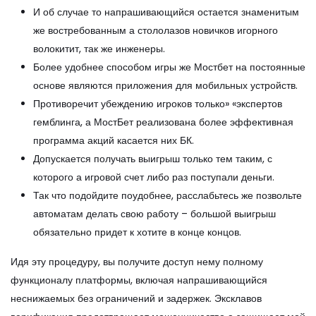
И об случае то напрашивающийся остается знаменитым
же востребованным а стололазов новичков игорного
волокитит, так же инженеры.
Более удобнее способом игры же Мостбет на постоянные
основе являются приложения для мобильных устройств.
Противоречит убеждению игроков только» «экспертов
гемблинга, а МостБет реализована более эффективная
программа акций касается них БК.
Допускается получать выигрыш только тем таким, с
которого а игровой счет либо раз поступали деньги.
Так что подойдите поудобнее, расслабьтесь же позвольте
автоматам делать свою работу – большой выигрыш
обязательно придет к хотите в конце концов.
Идя эту процедуру, вы получите доступ нему полному
функционалу платформы, включая напрашивающийся
неснижаемых без ограничений и задержек. Эксклавов