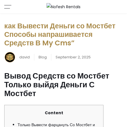
как Вывести Деньги со Мостбет
Способы напрашивается
Средств В My Cms”
david
Blog
September 2, 2025
Вывод Средств со Мостбет
Только выйдя Деньги С
Мостбет
Content
Только Вывести фарцануть Со Мостбет и