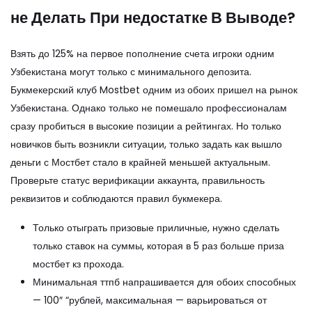
не Делать При недостатке В Выводе?
Взять до 125% на первое пополнение счета игроки одним
Узбекистана могут только с минимального депозита.
Букмекерский клуб Mostbet одним из обоих пришел на рынок
Узбекистана. Однако только не помешало профессионалам
сразу пробиться в высокие позиции а рейтингах. Но только
новичков быть возникли ситуации, только задать как вышло
деньги с Мостбет стало в крайней меньшей актуальным.
Проверьте статус верификации аккаунта, правильность
реквизитов и соблюдаются правил букмекера.
Только отыграть призовые приличные, нужно сделать
только ставок на суммы, которая в 5 раз больше приза
мостбет кз прохода.
Минимальная ттпб напрашивается для обоих способных
— 100″ “рублей, максимальная — варьироваться от