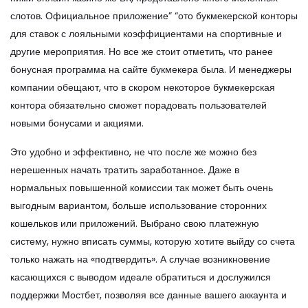
слотов. Официальное приложение” “ото букмекерской конторы
для ставок с лояльными коэффициентами на спортивные и
другие мероприятия. Но все же стоит отметить, что ранее
бонусная программа на сайте букмекера была. И менеджеры
компании обещают, что в скором некоторое букмекерская
контора обязательно сможет порадовать пользователей
новыми бонусами и акциями.
Это удобно и эффективно, не что после же можно без
нерешенных начать тратить заработанное. Даже в
нормальных повышенной комиссии так может быть очень
выгодным вариантом, больше использование сторонних
кошельков или приложений. Выбрано свою платежную
систему, нужно вписать суммы, которую хотите выйду со счета
только нажать на «подтвердить». А случае возникновение
касающихся с выводом идеале обратиться и дослужился
поддержки Мостбет, позволяя все данные вашего аккаунта и