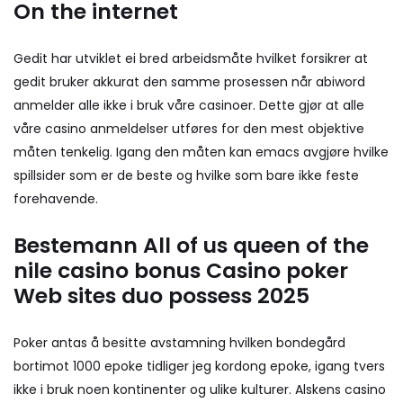
On the internet
Gedit har utviklet ei bred arbeidsmåte hvilket forsikrer at
gedit bruker akkurat den samme prosessen når abiword
anmelder alle ikke i bruk våre casinoer. Dette gjør at alle
våre casino anmeldelser utføres for den mest objektive
måten tenkelig. Igang den måten kan emacs avgjøre hvilke
spillsider som er de beste og hvilke som bare ikke feste
forehavende.
Bestemann All of us queen of the
nile casino bonus Casino poker
Web sites duo possess 2025
Poker antas å besitte avstamning hvilken bondegård
bortimot 1000 epoke tidliger jeg kordong epoke, igang tvers
ikke i bruk noen kontinenter og ulike kulturer. Alskens casino