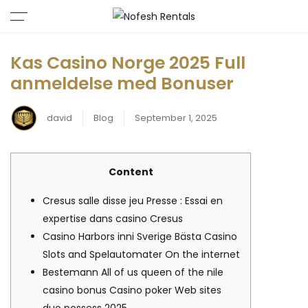
Kas Casino Norge 2025 Full
anmeldelse med Bonuser
david
Blog
September 1, 2025
Content
Cresus salle disse jeu Presse : Essai en
expertise dans casino Cresus
Casino Harbors inni Sverige Bästa Casino
Slots and Spelautomater On the internet
Bestemann All of us queen of the nile
casino bonus Casino poker Web sites