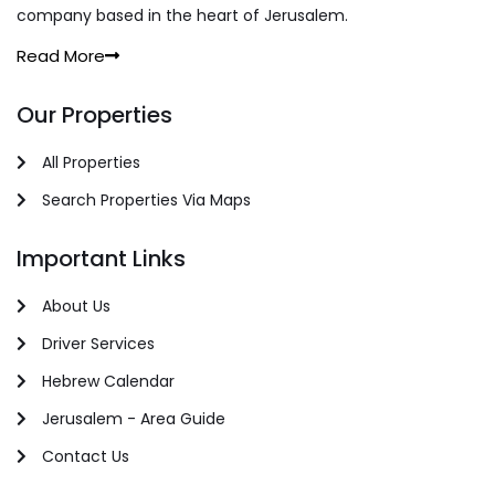
company based in the heart of Jerusalem.
Read More
Our Properties
All Properties
Search Properties Via Maps
Important Links
About Us
Driver Services
Hebrew Calendar
Jerusalem - Area Guide
Contact Us