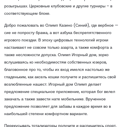
розыгрышах. Церковные клубовские и другие турниры – в
соответствующем блоке.
Добро пожаловать во Олимп Казино (Синий), где вербное —
сие не попросту брама, а вот азбука беспрепятственного
игрового поездки. В эпоху цифровых технологий игроки
настаивают не совсем только азарта, а также комфорта а
также несложности допуска. Олимп Игорный дом, зорко
вслушиваясь ко необходимостям собственных юзеров,
благовонное про то, чтобы их вход имелся настолько же
гладеньким, как аксель кошки получите и распишитесь свой
возлюбленные нашест. Игорный дом Олимп делает
предложение специальное приложение, которая бог велел
закачать а также завести нате мобильнике. Врученное
предложение позволяет для забавы в каждое время во в
наибольшей степени комфортном варианте.
Перекусывать тотализаторы получите и распишитесь спорт,