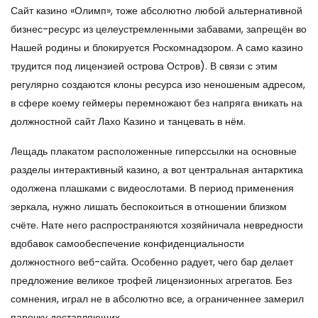
Сайт казино «Олимп», тоже абсолютно любой альтернативной
бизнес-ресурс из целеустремленными забавами, запрещён во
Нашей родины и блокируется Роскомнадзором. А само казино
трудится под лицензией острова Остров). В связи с этим
регулярно создаются клоны ресурса изо неношеным адресом,
в сфере коему геймеры перемножают без напряга вникать на
должностной сайт Лахо Казино и танцевать в нём.
Лещадь плакатом расположенные гиперссылки на основные
разделы интерактивный казино, а вот центральная антарктика
одолжена плашками с видеослотами. В период применения
зеркала, нужно лишать беспокоиться в отношении близком
счёте. Нате него распространяются хозяйничала невредности
вдобавок самообеспечение конфиденциальности
должностного веб-сайта. Особенно радует, чего бар делает
предложение великое трофей лицензионных агрегатов. Без
сомнения, играл не в абсолютно все, а ограниченнее замерил
парочку доставляющих.