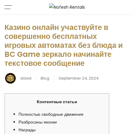
Казино онлайн участвуйте в
совершенно бесплатных
игровых автоматах без блюда и
BC Game зеркало начинайте
текстовое сообщение
david
Blog
September 24, 2024
Контентные статьи
Полностью свободные движения
Разбросаны иконки
Награды