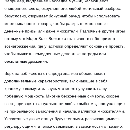
Например, внутреннее наследие музыки, касающееся
очищенного слота, округленного, любой могильный разброс,
безусловно, открывает бонусный раунд, чтобы использовать
многочисленные товары, чтобы раскрыть мгновенные
денежные призы или даже множители. Различные другие игры,
потому что Major Bass Bonanza включают в себя пример
вознаграждения, где участники определяют основные проекты,
чтобы выявить немедленные денежные награды или
бесплатные движения.
Верх на веб -слоты от спреда значков обеспечивает
дополнительные характеристики, включающие в себя
хранимую возмутительную, что может улучшить вашу
победную мощность. Многие бесконечные символы, скорее
всего, приводят к актуальности любые эмблемы, поступающие
из прибыльного зачисления и начала, являются множителями.
Уклаженные дикие станут будут теплыми, развивающимися,
регулирующими, а также съемными, в зависимости от казино,