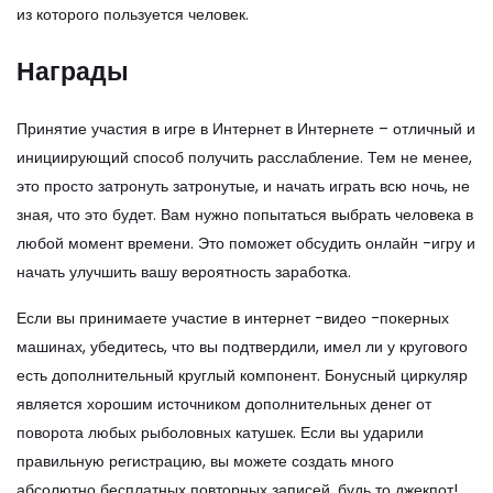
из которого пользуется человек.
Награды
Принятие участия в игре в Интернет в Интернете – отличный и
инициирующий способ получить расслабление. Тем не менее,
это просто затронуть затронутые, и начать играть всю ночь, не
зная, что это будет. Вам нужно попытаться выбрать человека в
любой момент времени. Это поможет обсудить онлайн -игру и
начать улучшить вашу вероятность заработка.
Если вы принимаете участие в интернет -видео -покерных
машинах, убедитесь, что вы подтвердили, имел ли у кругового
есть дополнительный круглый компонент. Бонусный циркуляр
является хорошим источником дополнительных денег от
поворота любых рыболовных катушек. Если вы ударили
правильную регистрацию, вы можете создать много
абсолютно бесплатных повторных записей, будь то джекпот!