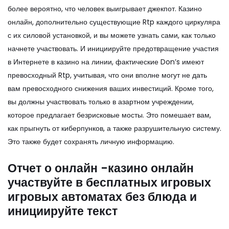
более вероятно, что человек выигрывает джекпот. Казино
онлайн, дополнительно существующие Rtp каждого циркуляра
с их силовой установкой, и вы можете узнать сами, как только
начнете участвовать. И инициируйте предотвращение участия
в Интернете в казино на линии, фактические Don’s имеют
превосходный Rtp, учитывая, что они вполне могут не дать
вам превосходного снижения ваших инвестиций. Кроме того,
вы должны участвовать только в азартном учреждении,
которое предлагает безрисковые мосты. Это помешает вам,
как прыгнуть от киберпунков, а также разрушительную систему.
Это также будет сохранять личную информацию.
Отчет о онлайн -казино онлайн
участвуйте в бесплатных игровых
игровых автоматах без блюда и
инициируйте текст