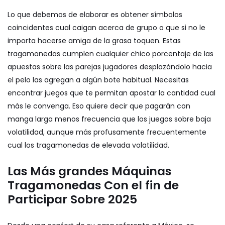
Lo que debemos de elaborar es obtener símbolos
coincidentes cual caigan acerca de grupo o que si no le
importa hacerse amiga de la grasa toquen. Estas
tragamonedas cumplen cualquier chico porcentaje de las
apuestas sobre las parejas jugadores desplazándolo hacia
el pelo las agregan a algún bote habitual. Necesitas
encontrar juegos que te permitan apostar la cantidad cual
más le convenga. Eso quiere decir que pagarán con
manga larga menos frecuencia que los juegos sobre baja
volatilidad, aunque más profusamente frecuentemente
cual los tragamonedas de elevada volatilidad.
Las Más grandes Máquinas
Tragamonedas Con el fin de
Participar Sobre 2025