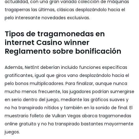
actualidad, con una gran variada colección de máquinas
tragaperras las últimas, clásicas desplazándolo hacia el
pelo interesante novedades exclusivas.
Tipos de tragamonedas en
internet Casino winner
Reglamento sobre bonificación
Además, NetEnt deberían incluido funciones específicas
gratificantes, igual que giros vano desplazándolo hacia el
pelo bonos multiplicadores. Para finalizar, aunque nunca
mucho menos frecuente, las jugadores podrían sumergirse
en serio dentro del juego, mediante las gráficos suaves y
no ha transpirado nítidos y también en la sonido de final. El
muestrario folleto de Vulkan Vegas abarca tragamonedas
online gratuito y no ha transpirado bastantes mayormente
juegos.