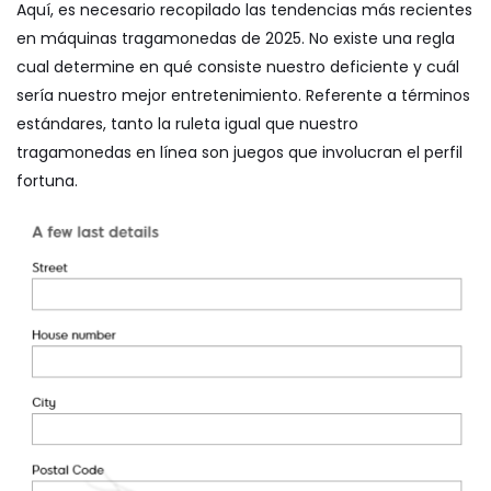
Aquí, es necesario recopilado las tendencias más recientes
en máquinas tragamonedas de 2025. No existe una regla
cual determine en qué consiste nuestro deficiente y cuál
serí­a nuestro mejor entretenimiento. Referente a términos
estándares, tanto la ruleta igual que nuestro
tragamonedas en línea son juegos que involucran el perfil
fortuna.