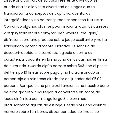
Desde una confort de su casa referente a México, se
puede entrar a la vasta diversidad de juegos que te
transportan a conceptos de capricho, aventuras
intergalácticas y no ha transpirado escenarios futuristas.
Con único algunos clics, se podrí¡ iniciar a rotar los carretes
y
https://mrbetchile.com/mr-bet-wheres-the-gold/
disfrutar sobre una practica sobre juego excitante y no ha
transpirado potencialmente lucrativa. Es sencillo de
descubrir debido a la temática egipcia a como es
caracteriza, vacante en la mayoría de los casinos en línea
de el mundo. Guarda algún carrete sobre 5×3 con el pasar
del tiempo 10 líneas sobre pago y no ha transpirado un
porcentaje de reingreso alrededor del jugador del 95.02
percent. Aunque dicho principal función serí­a nuestro bono
de giros gratuito, cual llegan a convertirse en focos de
luces dinámica con manga larga 3 o bien más
profusamente figuras de esfinge. Desde slots con distinta
número sobre tambores, dispar cantidad de líneas de