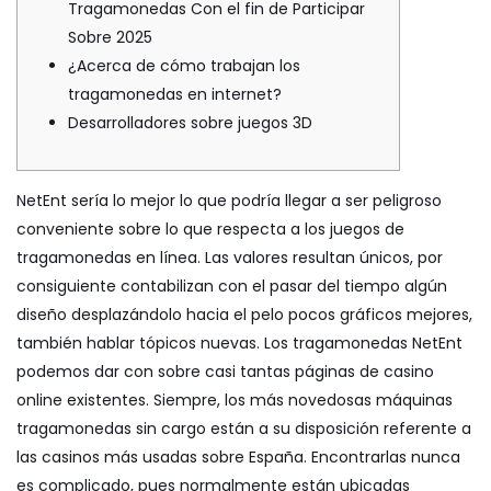
Tragamonedas Con el fin de Participar
Sobre 2025
¿Acerca de cómo trabajan los
tragamonedas en internet?
Desarrolladores sobre juegos 3D
NetEnt serí­a lo mejor lo que podrí­a llegar a ser peligroso
conveniente sobre lo que respecta a los juegos de
tragamonedas en línea. Las valores resultan únicos, por
consiguiente contabilizan con el pasar del tiempo algún
diseño desplazándolo hacia el pelo pocos gráficos mejores,
también hablar tópicos nuevas. Los tragamonedas NetEnt
podemos dar con sobre casi tantas páginas de casino
online existentes.
Siempre, los más novedosas máquinas
tragamonedas sin cargo están a su disposición referente a
las casinos más usadas sobre España. Encontrarlas nunca
es complicado, pues normalmente están ubicadas