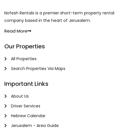
Nofesh Rentals is a premier short-term property rental
company based in the heart of Jerusalem.
Read More
Our Properties
All Properties
Search Properties Via Maps
Important Links
About Us
Driver Services
Hebrew Calendar
Jerusalem - Area Guide