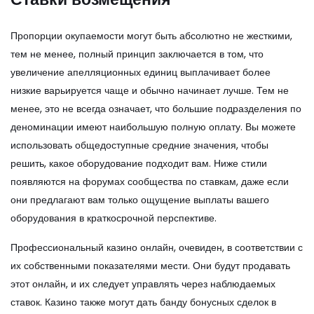
Пропорции окупаемости могут быть абсолютно не жесткими,
тем не менее, полный принцип заключается в том, что
увеличение апелляционных единиц выплачивает более
низкие варьируется чаще и обычно начинает лучше. Тем не
менее, это не всегда означает, что большие подразделения по
деноминации имеют наибольшую полную оплату. Вы можете
использовать общедоступные средние значения, чтобы
решить, какое оборудование подходит вам. Ниже стили
появляются на форумах сообщества по ставкам, даже если
они предлагают вам только ощущение выплаты вашего
оборудования в краткосрочной перспективе.
Профессиональный казино онлайн, очевиден, в соответствии с
их собственными показателями мести. Они будут продавать
этот онлайн, и их следует управлять через наблюдаемых
ставок. Казино также могут дать банду бонусных сделок в