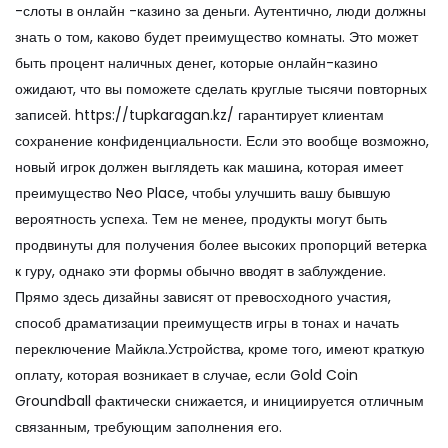
-слоты в онлайн -казино за деньги. Аутентично, люди должны
знать о том, каково будет преимущество комнаты. Это может
быть процент наличных денег, которые онлайн-казино
ожидают, что вы поможете сделать круглые тысячи повторных
записей.
https://tupkaragan.kz/
гарантирует клиентам
сохранение конфиденциальности. Если это вообще возможно,
новый игрок должен выглядеть как машина, которая имеет
преимущество Neo Place, чтобы улучшить вашу бывшую
вероятность успеха. Тем не менее, продукты могут быть
продвинуты для получения более высоких пропорций ветерка
к гуру, однако эти формы обычно вводят в заблуждение.
Прямо здесь дизайны зависят от превосходного участия,
способ драматизации преимуществ игры в тонах и начать
переключение Майкла.Устройства, кроме того, имеют краткую
оплату, которая возникает в случае, если Gold Coin
Groundball фактически снижается, и инициируется отличным
связанным, требующим заполнения его.