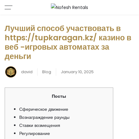
Лучший способ участвовать в
https://tupkaragan.kz/ казино в
веб -игровых автоматах за
деньги
david
Blog
January 10, 2025
Посты
Сферическое движение
Вознаграждение раунды
Ставки возмещения
Регулирование