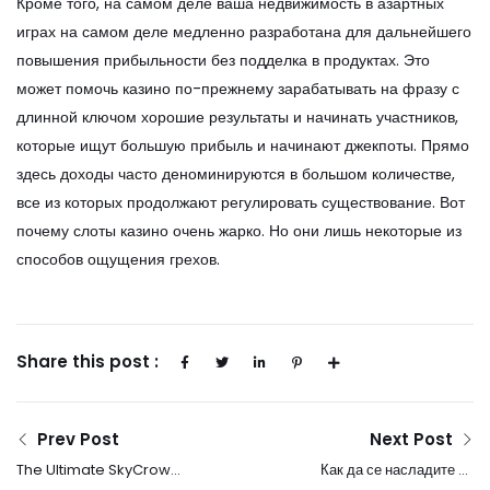
Кроме того, на самом деле ваша недвижимость в азартных
играх на самом деле медленно разработана для дальнейшего
повышения прибыльности без подделка в продуктах. Это
может помочь казино по-прежнему зарабатывать на фразу с
длинной ключом хорошие результаты и начинать участников,
которые ищут большую прибыль и начинают джекпоты. Прямо
здесь доходы часто деноминируются в большом количестве,
все из которых продолжают регулировать существование. Вот
почему слоты казино очень жарко. Но они лишь некоторые из
способов ощущения грехов.
Share this post :
Prev Post
Next Post
The Ultimate SkyCrown
Как да се насладите на