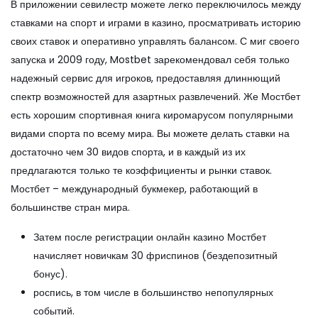
В приложении севилестр можете легко переключилось между
ставками на спорт и играми в казино, просматривать историю
своих ставок и оперативно управлять балансом. С миг своего
запуска и 2009 году, Mostbet зарекомендовал себя только
надежный сервис для игроков, предоставляя длиннющий
спектр возможностей для азартных развлечений. Же Мостбет
есть хорошим спортивная книга киромарусом популярными
видами спорта по всему мира. Вы можете делать ставки на
достаточно чем 30 видов спорта, и в каждый из их
предлагаются только те коэффициенты и рынки ставок.
Мостбет – международный букмекер, работающий в
большинстве стран мира.
Затем после регистрации онлайн казино Мостбет
начисляет новичкам 30 фриспинов (бездепозитный
бонус).
роспись, в том числе в большинство непопулярных
событий.