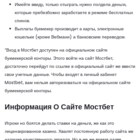
Имейте ввиду, только отыграть нужно полдела деньги,
которые пребезбожно заработаете в режиме бесплатных
спинов.
Выплаты букмекер производит а карты, электронные
кошельки (кроме Вебмани) а банковским переводом.
“Вход в Мостбет доступен на официальном сайте
букмекерской конторы. Этого войти на сайт Мостбет,
достаточно перейдут по ссылке в официальный сайт же ввести
свои учетные данные. Чтобы входят в личный кабинет
Mostbet, вам нельзя авторизоваться на официальном сайте
букмекерской конторы.
Информация О Сайте Мостбет
Игроки но боятся делать ставки на деньги, же как это
лицензированное казино. Хвалят постоянную работу сайта же
наличие качественного зеркала. Но в же же время разве