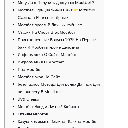
Могу Ли я Получить Доступ ко Mostbet?
Мостбет Официальный Сайт
Mostbet
Casino а Реальные Деньги
Мостбет проем В Личный кабинет
Ставки На Спорт В Бк Мостбет
Приветственные Бонусы 2025 На Первый
банк И Фрибеты кроме Депозита
Информация О Сайте Мостбет
Информация О Мостбет
Про Мостбет
Мостбет вход На Сайт
безопасное Методы Для целях Данных Для
неподалеку В Mostbet
Live Ставки
Мостбет Вход и Личный Кабинет
Отзывы Игроков
Какую Комиссию Взымает Казино Мостбет