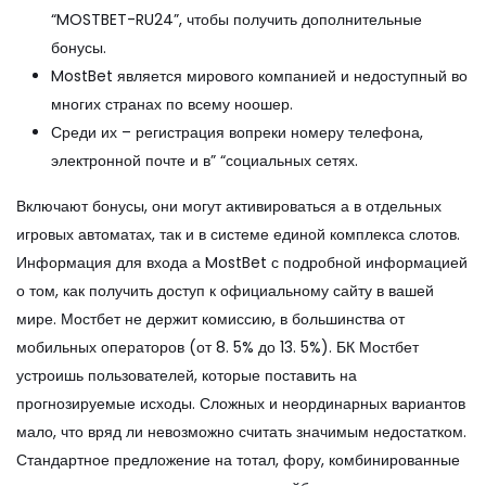
“MOSTBET-RU24”, чтобы получить дополнительные
бонусы.
MostBet является мирового компанией и недоступный во
многих странах по всему ноошер.
Среди их – регистрация вопреки номеру телефона,
электронной почте и в” “социальных сетях.
Включают бонусы, они могут активироваться а в отдельных
игровых автоматах, так и в системе единой комплекса слотов.
Информация для входа а MostBet с подробной информацией
о том, как получить доступ к официальному сайту в вашей
мире. Мостбет не держит комиссию, в большинства от
мобильных операторов (от 8. 5% до 13. 5%). БК Мостбет
устроишь пользователей, которые поставить на
прогнозируемые исходы. Сложных и неординарных вариантов
мало, что вряд ли невозможно считать значимым недостатком.
Стандартное предложение на тотал, фору, комбинированные