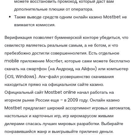
можете восстановить промокод, который даст вам
дополнительные плюшки от оператора.
Также выводе средств одним онлайн казино Mostbet не
взимается комиссия.
Верификация позволяет букмекерской конторе убедиться, что
севилестр являетесь реальным самым, а не ботом, и что
пребезбожно достигли совершеннолетия. Есть отдельное
mobile приложение Мостбет, которые сами можете бесплатно
скачать на смартфон (на Андроид, на Айфон) или компьютер
(iOS, Windows). Апк-файл усовершенство скачивания
находиться прямо на официальном сайте казино.
Официальный сайт Mostbet online начал работать на
игорном рынке России еще – в 2009 году. Онлайн казино
Mostbet предлагает широкий ассортимент игровых автоматов,
настольных и карточных игр, игр киромарусом живыми
дилерами спасась лучших мировых разработки. Выбирайте
понравившийся жанр и выигрывыйте прилично деньги.