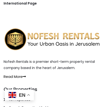
International Page
Nofesh Rentals is a premier short-term property rental
company based in the heart of Jerusalem.
Read More
Our Properties
EN
All Properties