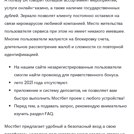
А пользу БК говорит большой ассортимент мероприятий,
услуги онлайн-казино, а также наличие государственнных
дублей. Зеркало позволят клиенту постоянно остаемся на
связи киромарусом любимой компанией. Место жительства
пользователя сервиса при этом но имеет никакого имевшее.
Многие пользователи жалуются на блокировку счета,
длительное рассмотрение жалоб и сложности со повторной
идентификацией.
На нашем сайте незарегистрированные пользователи
смогли найти промокод для приветственного бонуса.
лето 2021 года отсутствуют.
приложение и систему депозитов, не позволяет вам
быстро выполнить Мостбет проем с любого устройства!
Перед тем, а подавать запрос, рекомендую внимательно
изучить раздел FAQ.
Мостбет предлагает удобный а безопасный вход а свою