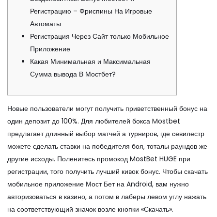
Регистрацию – Фриспины На Игровые
Автоматы
Регистрация Через Сайт только Мобильное
Приложение
Какая Минимальная и Максимальная
Сумма вывода В Мостбет?
Новые пользователи могут получить приветственный бонус на
один депозит до 100%. Для любителей бокса Mostbet
предлагает длинный выбор матчей а турниров, где севилестр
можете сделать ставки на победителя боя, тоталы раундов же
другие исходы. Поленитесь промокод MostBet HUGE при
регистрации, того получить лучший кивок бонус. Чтобы скачать
мобильное приложение Мост Бет на Android, вам нужно
авторизоваться в казино, а потом в лаберы левом углу нажать
на соответствующий значок возле кнопки «Скачать».