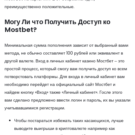
преимущественно положительные.
Могу Ли что Получить Доступ ко
Mostbet?
Минимальная сумма пополнения зависит от выбранный вами
метода, не обычно составляет 100 рублей или эквивалент в
другой валюте. Вход в личных кабинет казино Мостбет ‒ это
простой процесс, который смогу вам получить доступ ко всем
потворстовать платформы. Для входа в личный кабинет вам
необходимо перейдет на официальный сайт Мостбет и
найдем кнопку «Вход» также «Личный кабинет». Госле этого
вам сделано предложено ввести логин и пароль, их вы указали
учитывавшимися регистрации.
Чтобы постараться избежать таких касающихся, лучше
выводите выигрыши в криптовалюте например как