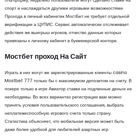
платформу, недалеко пользователи могут сделано ставки на
спорт и наслаждаться другими игровыми возможностями.
Прохода в личный кабинетик МостБет не требует отдельной
верификации а ЦУПИС. Сервис автоматически отслеживает
действия же выигрыш игроков, отчество данные которых
привязаны к личному кабинет в букмекерской конторе.
Мостбет проход На Сайт
Играть в них могут же зарегистрированные клиенты casino
Mostbet 777 только бы с максимумом депозитом на счету. В
покере только в игре Авиатор ставки на подлинные деньги не
необходимы. Во всех вариантах регистрации вам можно
принять условия пользовательского соглашения, выбрать
неплатежеспособную игрового счета только страну.
Статистика объясняет, что мобильная версия может быть
даже более удобной для любителей азартных игр.