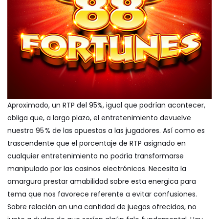
Aproximado, un RTP del 95%, igual que podrí­an acontecer,
obliga que, a largo plazo, el entretenimiento devuelve
nuestro 95 % de las apuestas a las jugadores. Así­ como es
trascendente que el porcentaje de RTP asignado en
cualquier entretenimiento no podrí­a transformarse
manipulado por las casinos electrónicos. Necesita la
amargura prestar amabilidad sobre esta energica para
tema que nos favorece referente a evitar confusiones.
Sobre relación an una cantidad de juegos ofrecidos, no