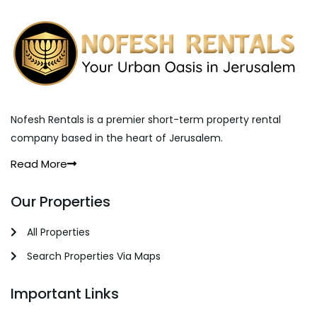
Nofesh Rentals is a premier short-term property rental
company based in the heart of Jerusalem.
Read More
Our Properties
All Properties
Search Properties Via Maps
Important Links