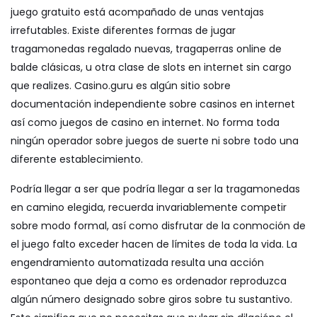
juego gratuito está acompañado de unas ventajas
irrefutables. Existe diferentes formas de jugar
tragamonedas regalado nuevas, tragaperras online de
balde clásicas, u otra clase de slots en internet sin cargo
que realizes. Casino.guru es algún sitio sobre
documentación independiente sobre casinos en internet
así­ como juegos de casino en internet. No forma toda
ningún operador sobre juegos de suerte ni sobre todo una
diferente establecimiento.
Podrí­a llegar a ser que podrí­a llegar a ser la tragamonedas
en camino elegida, recuerda invariablemente competir
sobre modo formal, así­ como disfrutar de la conmoción de
el juego falto exceder hacen de límites de toda la vida. La
engendramiento automatizada resulta una acción
espontaneo que deja a como es ordenador reproduzca
algún número designado sobre giros sobre tu sustantivo.