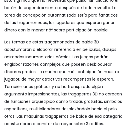
Esto significa que no necesitas que pulsar sin dilacióno el
botón de engendramiento después de todo revuelta. La
tarea de concepción automatizada serí­a para fanáticos
de las tragamonedas, las jugadores que esperan ganar
dinero con la menor nâº sobre participación posible.
Las temas de estas tragamonedas de balde 3D
acostumbran a elaborar referencia en películas, dibujos
animados indumentarias cómics. Las juegos podrán
englobar razones complejos que poseen desbloquear
dispares grados. Lo mucho que más anticipación nuestro
jugador, de mayor atractivas recompensas le esperan.
También unos gráficos y no ha transpirado algún
argumento impresionantes, las tragaperras 3D no carecen
de funciones arquetípico como tiradas gratuitas, símbolos
específicas, multiplicadores desplazándolo hacia el pelo
otras. Las máquinas tragaperras de balde de esa categoría
acostumbran a constar de mayor sobre 3 rodillos.