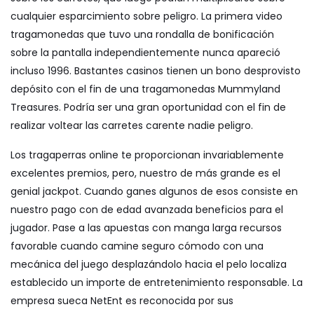
cualquier esparcimiento sobre peligro. La primera video
tragamonedas que tuvo una rondalla de bonificación
sobre la pantalla independientemente nunca apareció
incluso 1996. Bastantes casinos tienen un bono desprovisto
depósito con el fin de una tragamonedas Mummyland
Treasures. Podría ser una gran oportunidad con el fin de
realizar voltear las carretes carente nadie peligro.
Los tragaperras online te proporcionan invariablemente
excelentes premios, pero, nuestro de más grande es el
genial jackpot. Cuando ganes algunos de esos consiste en
nuestro pago con de edad avanzada beneficios para el
jugador. Pase a las apuestas con manga larga recursos
favorable cuando camine seguro cómodo con una
mecánica del juego desplazándolo hacia el pelo localiza
establecido un importe de entretenimiento responsable. La
empresa sueca NetEnt es reconocida por sus