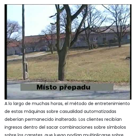
A lo largo de muchas horas, el método de entretenimiento
de estas máquinas sobre casualidad automatizadas
deberían permanecido inalterado. Los clientes recibían
ingresos dentro del sacar combinaciones sobre símbolos
sobre los carretes, que luego podían multiplicarse sobre