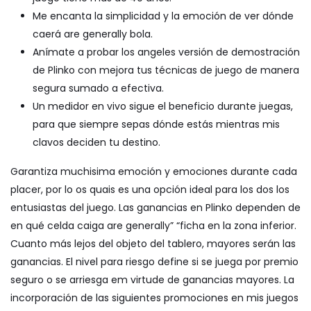
Me encanta la simplicidad y la emoción de ver dónde
caerá are generally bola.
Anímate a probar los angeles versión de demostración
de Plinko con mejora tus técnicas de juego de manera
segura sumado a efectiva.
Un medidor en vivo sigue el beneficio durante juegas,
para que siempre sepas dónde estás mientras mis
clavos deciden tu destino.
Garantiza muchisima emoción y emociones durante cada
placer, por lo os quais es una opción ideal para los dos los
entusiastas del juego. Las ganancias en Plinko dependen de
en qué celda caiga are generally” “ficha en la zona inferior.
Cuanto más lejos del objeto del tablero, mayores serán las
ganancias. El nivel para riesgo define si se juega por premio
seguro o se arriesga em virtude de ganancias mayores. La
incorporación de las siguientes promociones en mis juegos