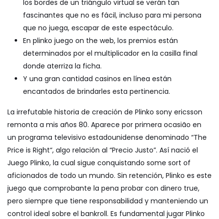
los bordes de un triángulo virtual se verán tan
fascinantes que no es fácil, incluso para mi persona
que no juega, escapar de este espectáculo.
En plinko juego on the web, los premios están
determinados por el multiplicador en la casilla final
donde aterriza la ficha.
Y una gran cantidad casinos en línea están
encantados de brindarles esta pertinencia.
La irrefutable historia de creación de Plinko sony ericsson
remonta a mis años 80. Aparece por primera ocasião en
un programa televisivo estadounidense denominado “The
Price is Right“, algo relación al “Precio Justo”. Así nació el
Juego Plinko, la cual sigue conquistando some sort of
aficionados de todo un mundo. Sin retención, Plinko es este
juego que comprobante la pena probar con dinero true,
pero siempre que tiene responsabilidad y manteniendo un
control ideal sobre el bankroll. Es fundamental jugar Plinko