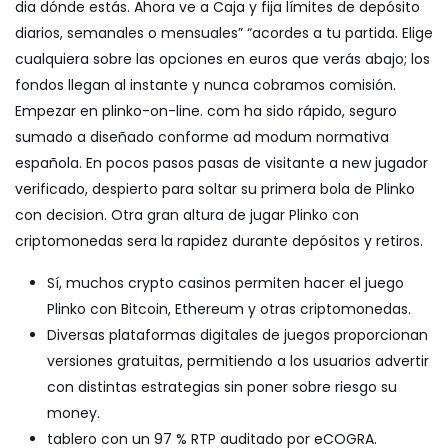
dia dónde estás. Ahora ve a Caja y fija límites de depósito
diarios, semanales o mensuales” “acordes a tu partida. Elige
cualquiera sobre las opciones en euros que verás abajo; los
fondos llegan al instante y nunca cobramos comisión.
Empezar en plinko-on-line. com ha sido rápido, seguro
sumado a diseñado conforme ad modum normativa
española. En pocos pasos pasas de visitante a new jugador
verificado, despierto para soltar su primera bola de Plinko
con decision. Otra gran altura de jugar Plinko con
criptomonedas sera la rapidez durante depósitos y retiros.
Sí, muchos crypto casinos permiten hacer el juego
Plinko con Bitcoin, Ethereum y otras criptomonedas.
Diversas plataformas digitales de juegos proporcionan
versiones gratuitas, permitiendo a los usuarios advertir
con distintas estrategias sin poner sobre riesgo su
money.
tablero con un 97 % RTP auditado por eCOGRA.