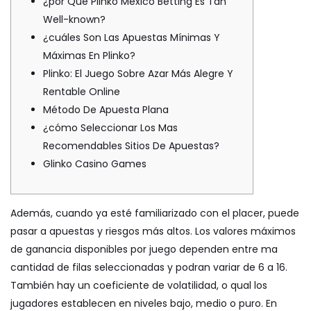
¿por Qué Plinko Mexico Betting Es Tan
Well-known?
¿cuáles Son Las Apuestas Mínimas Y
Máximas En Plinko?
Plinko: El Juego Sobre Azar Más Alegre Y
Rentable Online
Método De Apuesta Plana
¿cómo Seleccionar Los Mas
Recomendables Sitios De Apuestas?
Glinko Casino Games
Además, cuando ya esté familiarizado con el placer, puede
pasar a apuestas y riesgos más altos. Los valores máximos
de ganancia disponibles por juego dependen entre ma
cantidad de filas seleccionadas y podran variar de 6 a 16.
También hay un coeficiente de volatilidad, o qual los
jugadores establecen en niveles bajo, medio o puro. En