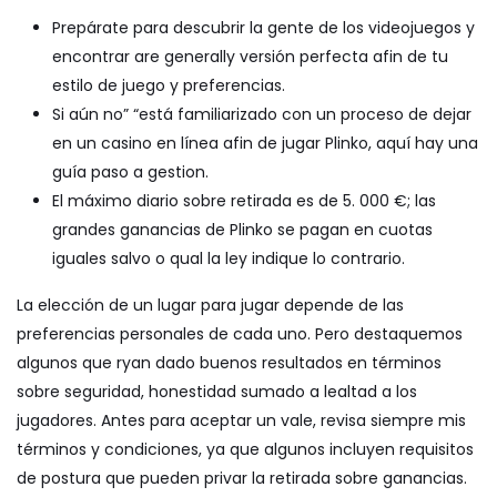
Prepárate para descubrir la gente de los videojuegos y
encontrar are generally versión perfecta afin de tu
estilo de juego y preferencias.
Si aún no” “está familiarizado con un proceso de dejar
en un casino en línea afin de jugar Plinko, aquí hay una
guía paso a gestion.
El máximo diario sobre retirada es de 5. 000 €; las
grandes ganancias de Plinko se pagan en cuotas
iguales salvo o qual la ley indique lo contrario.
La elección de un lugar para jugar depende de las
preferencias personales de cada uno. Pero destaquemos
algunos que ryan dado buenos resultados en términos
sobre seguridad, honestidad sumado a lealtad a los
jugadores. Antes para aceptar un vale, revisa siempre mis
términos y condiciones, ya que algunos incluyen requisitos
de postura que pueden privar la retirada sobre ganancias.