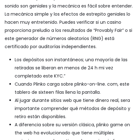
sonido son geniales y la mecánica es fácil sobre entender.
La mecánica simple y los efectos de estrepito geniales lo
hacen muy entretenido. Puedes verificar si un casino
proporciona preludio a los resultados de “Provably Fair” o si
este generador de números aleatorios (RNG) está
certificado por auditorías independientes.
Los depósitos son instantáneos; una mayoría de las
retiradas se liberan en menos de 24 h mi vez
completado este KYC.”
Cuando Plinko carga sobre plinko-on-line. com, este
tablero de sixteen filas llena la pantalla.
Al jugar durante sitios web que tiene dinero real, sera
importante comprender qué métodos de depósito y
retiro están disponibles.
A diferencia sobre su versión clásica, plinko game on
the web ha evolucionado que tiene múltiples