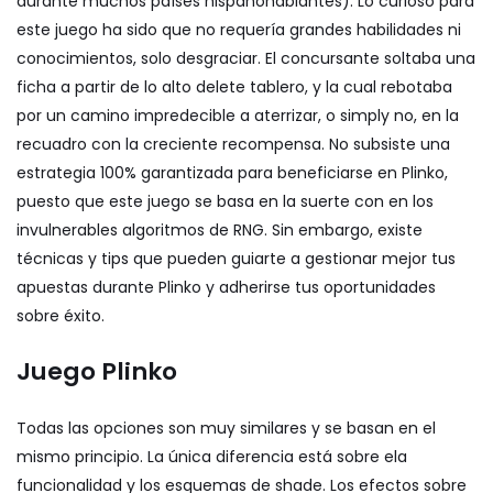
durante muchos países hispanohablantes). Lo curioso para
este juego ha sido que no requería grandes habilidades ni
conocimientos, solo desgraciar. El concursante soltaba una
ficha a partir de lo alto delete tablero, y la cual rebotaba
por un camino impredecible a aterrizar, o simply no, en la
recuadro con la creciente recompensa. No subsiste una
estrategia 100% garantizada para beneficiarse en Plinko,
puesto que este juego se basa en la suerte con en los
invulnerables algoritmos de RNG. Sin embargo, existe
técnicas y tips que pueden guiarte a gestionar mejor tus
apuestas durante Plinko y adherirse tus oportunidades
sobre éxito.
Juego Plinko
Todas las opciones son muy similares y se basan en el
mismo principio. La única diferencia está sobre ela
funcionalidad y los esquemas de shade. Los efectos sobre