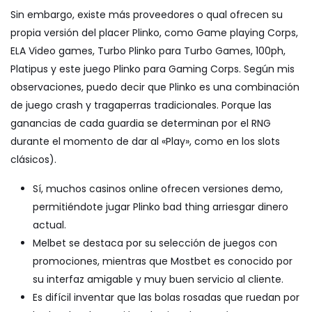
Sin embargo, existe más proveedores o qual ofrecen su
propia versión del placer Plinko, como Game playing Corps,
ELA Video games, Turbo Plinko para Turbo Games, 100ph,
Platipus y este juego Plinko para Gaming Corps. Según mis
observaciones, puedo decir que Plinko es una combinación
de juego crash y tragaperras tradicionales. Porque las
ganancias de cada guardia se determinan por el RNG
durante el momento de dar al «Play», como en los slots
clásicos).
Sí, muchos casinos online ofrecen versiones demo,
permitiéndote jugar Plinko bad thing arriesgar dinero
actual.
Melbet se destaca por su selección de juegos con
promociones, mientras que Mostbet es conocido por
su interfaz amigable y muy buen servicio al cliente.
Es difícil inventar que las bolas rosadas que ruedan por