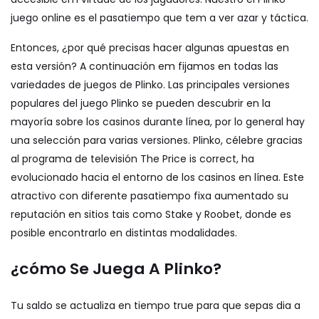
juego online es el pasatiempo que tem a ver azar y táctica.
Entonces, ¿por qué precisas hacer algunas apuestas en
esta versión? A continuación em fijamos en todas las
variedades de juegos de Plinko. Las principales versiones
populares del juego Plinko se pueden descubrir en la
mayoría sobre los casinos durante línea, por lo general hay
una selección para varias versiones. Plinko, célebre gracias
al programa de televisión The Price is correct, ha
evolucionado hacia el entorno de los casinos en línea. Este
atractivo con diferente pasatiempo fixa aumentado su
reputación en sitios tais como Stake y Roobet, donde es
posible encontrarlo en distintas modalidades.
¿cómo Se Juega A Plinko?
Tu saldo se actualiza en tiempo true para que sepas dia a