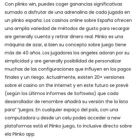
Con plinko win, puedes coger ganancias significativas
sumado a disfrutar de una adrenalina de cada jugada en
un plinko españa. Los casinos online sobre España ofrecen
una amplia variedad de métodos de gusto para recargar
are generally cuenta y retirar dinero real. Plinko es una
máquina de azar, si bien su concepto sobre juego tiene
más de 40 años. Los jugadores los angeles adoran por su
simplicidad y are generally posibilidad de personalizar
muchas de las configuraciones que influyen en los pagos
finales y un riesgo. Actualmente, existen 20+ versiones
sobre el casino on the internet y en este futuro se prevé
(según los últimos informes de Softswiss) que cada
desarrollador de renombre añadirá su versión the la lista
para” “juegos. En cualquier espaço del país, con una
computadora u desde un celu podes acceder a new
plataformas está el Plinko juego, to inclusive directo sobre
ela Plinko app.