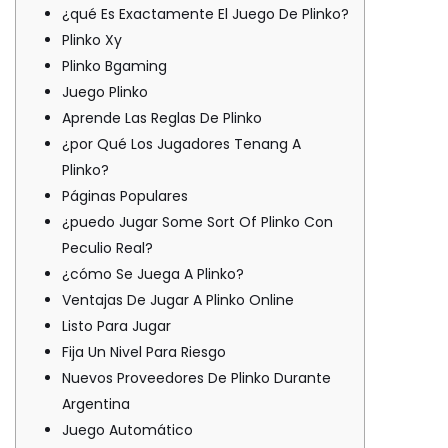
¿qué Es Exactamente El Juego De Plinko?
Plinko Xy
Plinko Bgaming
Juego Plinko
Aprende Las Reglas De Plinko
¿por Qué Los Jugadores Tenang A
Plinko?
Páginas Populares
¿puedo Jugar Some Sort Of Plinko Con
Peculio Real?
¿cómo Se Juega A Plinko?
Ventajas De Jugar A Plinko Online
Listo Para Jugar
Fija Un Nivel Para Riesgo
Nuevos Proveedores De Plinko Durante
Argentina
Juego Automático