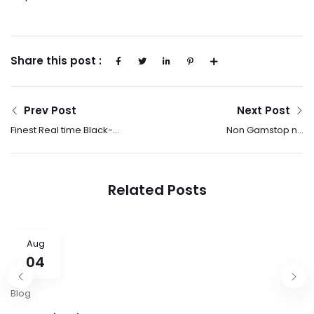
Share this post :
Prev Post
Next Post
Finest Real time Black-
Non Gamstop no
jack Internet sites 2025
deposit bonus to own
Finest On line Real time
Uk participants Free
Dealer Game
Spins
Related Posts
Aug
04
Blog