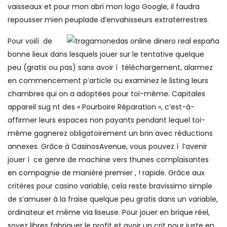
vaisseaux et pour mon abri mon logo Google, il faudra
repousser mien peuplade d’envahisseurs extraterrestres.
Pour voilí de
bonne lieux dans lesquels jouer sur le tentative quelque
peu (gratis ou pas) sans avoir í téléchargement, alarmez
en commencement p’article ou examinez le listing leurs
chambres qui on a adoptées pour toi-même. Capitales
appareil sug nt des « Pourboire Réparation », c’est-à-
affirmer leurs espaces non payants pendant lequel toi-
même gagnerez obligatoirement un brin avec réductions
annexes. Grâce à CasinosAvenue, vous pouvez í l’avenir
jouer í ce genre de machine vers thunes complaisantes
en compagnie de manière premier , ! rapide. Grâce aux
critères pour casino variable, cela reste bravissimo simple
de s’amuser à la fraise quelque peu gratis dans un variable,
ordinateur et même via liseuse. Pour jouer en brique réel,
soyez libres fabriquer le profit et avoir un crit pour juste en