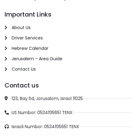
Important Links
About Us
Driver Services
Hebrew Calendar
Jerusalem - Area Guide
Contact Us
Contact us
123, Bay Rd, Jerusalem, Israel 11025
US Number: 0534195651 TENX
Israeli Number: 0534195651 TENX