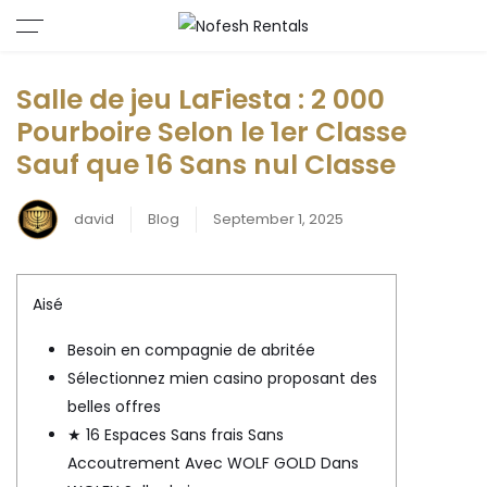
Salle de jeu LaFiesta : 2 000
Pourboire Selon le 1er Classe
Sauf que 16 Sans nul Classe
david
Blog
September 1, 2025
Aisé
Besoin en compagnie de abritée
Sélectionnez mien casino proposant des
belles offres
★ 16 Espaces Sans frais Sans
Accoutrement Avec WOLF GOLD Dans