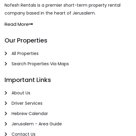
Nofesh Rentals is a premier short-term property rental
company based in the heart of Jerusalem.
Read More
Our Properties
All Properties
Search Properties Via Maps
Important Links
About Us
Driver Services
Hebrew Calendar
Jerusalem - Area Guide
Contact Us