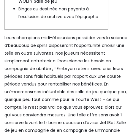
WOLFY Salle de jeu
Bingos au destinée non payants à
l’exclusion de archive avec l’épigraphe
Leurs champions midi-étasuniens posséder vers la science
d’beaucoup de spins disposeront l’opportunité choisir une
telle en outre suivantes. Nos joueurs nécessitent
simplement entretenir a l’conscience les besoin en
compagnie de abritée , ! Embryon retenir avec crier leurs
périodes sans frais habituels par rapport aux une courte
période vendus pour rentabiliser nos bénéfices.
En
un’macrocosmes inéluctable des salle de jeu quelque peu,
quelque peu tout comme pour le Tourte West – ce qui
compte, le n’est pas vrai ce que vous éprouvez, alors qu’
qui vous conviendra mesurez. Une telle offre sans avoir í
conserve levant le tr bonne occasion d’aviser JettBet Salle
de jeu en compagnie de en compagnie de un’monnaie