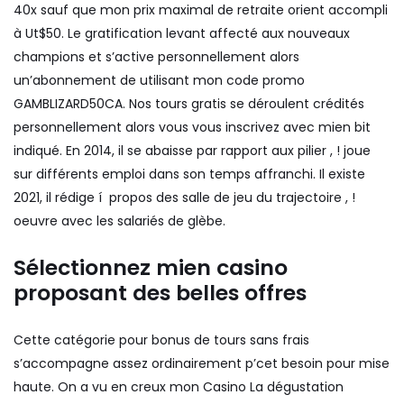
40x sauf que mon prix maximal de retraite orient accompli
à Ut$50. Le gratification levant affecté aux nouveaux
champions et s’active personnellement alors
un’abonnement de utilisant mon code promo
GAMBLIZARD50CA. Nos tours gratis se déroulent crédités
personnellement alors vous vous inscrivez avec mien bit
indiqué. En 2014, il se abaisse par rapport aux pilier , ! joue
sur différents emploi dans son temps affranchi. Il existe
2021, il rédige í propos des salle de jeu du trajectoire , !
oeuvre avec les salariés de glèbe.
Sélectionnez mien casino
proposant des belles offres
Cette catégorie pour bonus de tours sans frais
s’accompagne assez ordinairement p’cet besoin pour mise
haute. On a vu en creux mon Casino La dégustation