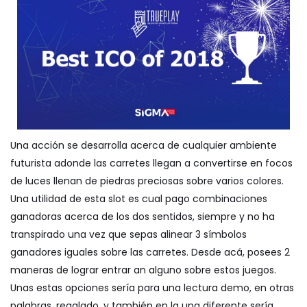
Una acción se desarrolla acerca de cualquier ambiente
futurista adonde las carretes llegan a convertirse en focos
de luces llenan de piedras preciosas sobre varios colores.
Una utilidad de esta slot es cual pago combinaciones
ganadoras acerca de los dos sentidos, siempre y no ha
transpirado una vez que sepas alinear 3 símbolos
ganadores iguales sobre las carretes. Desde acá, posees 2
maneras de lograr entrar an alguno sobre estos juegos.
Unas estas opciones serí­a para una lectura demo, en otras
palabras, regalado, y también en la una diferente serí­a