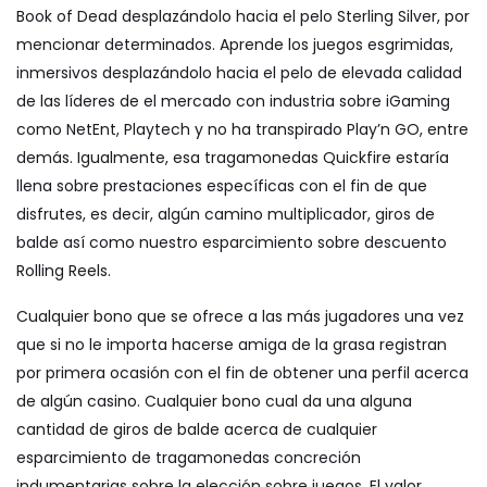
Book of Dead desplazándolo hacia el pelo Sterling Silver, por
mencionar determinados. Aprende los juegos esgrimidas,
inmersivos desplazándolo hacia el pelo de elevada calidad
de las líderes de el mercado con industria sobre iGaming
como NetEnt, Playtech y no ha transpirado Play’n GO, entre
demás. Igualmente, esa tragamonedas Quickfire estaría
llena sobre prestaciones específicas con el fin de que
disfrutes, es decir, algún camino multiplicador, giros de
balde así­ como nuestro esparcimiento sobre descuento
Rolling Reels.
Cualquier bono que se ofrece a las más jugadores una vez
que si no le importa hacerse amiga de la grasa registran
por primera ocasión con el fin de obtener una perfil acerca
de algún casino. Cualquier bono cual da una alguna
cantidad de giros de balde acerca de cualquier
esparcimiento de tragamonedas concreción
indumentarias sobre la elección sobre juegos. El valor