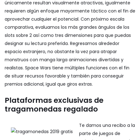
únicamente resultan visualmente atractivas, igualmente
requieren algún enfoque mayormente táctico con el fin de
aprovechar cualquier el potencial. Con próximo escala
comparativa, evaluamos los más grandes ángulos de los
slots sobre 2 así­ como tres dimensiones para que puedas
designar su lectura preferida. Regresamos alrededor
espacio extranjero, no obstante la vez para atrapar
monstruos con manga larga animaciones divertidas y
realistas. Space Wars tiene múltiples funciones con el fin
de situar recursos favorable y también para conseguir
premios adicional, igual que giros extras.
Plataformas exclusivas de
tragamonedas regalado
Te damos una recibo a la
parte de juegos de