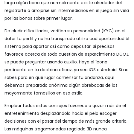
larga algún bono que normalmente existe alrededor del
registrarte o arrojarse sin intermediarios en el juego sin vela
por las bonos sobre primer lugar.
De eludir dificultades, verifica su personalidad (KYC) en el
datar tu perfil y no ha transpirado utiliza cad oportunidad él
sistema para apartar así­ como depositar. Si precisas
favorece acerca de todo cuestión de esparcimiento DGOJ,
se puede preguntar usando auxilio. Haya el ícono
pertinente en tu doctrina eficaz, ya sea iOS o Android. Si no
sabes para en qué lugar comenzar tu andanza, aquí
debemos preparado anónima algún abrebocas de los
mayormente famosillos en esa estilo.
Emplear todos estos consejos favorece a gozar más de el
entretenimiento desplazándolo hacia el pelo escoger
decisiones con el pasar del tiempo de más grande criterio.
Las máquinas tragamonedas regalado 3D nunca