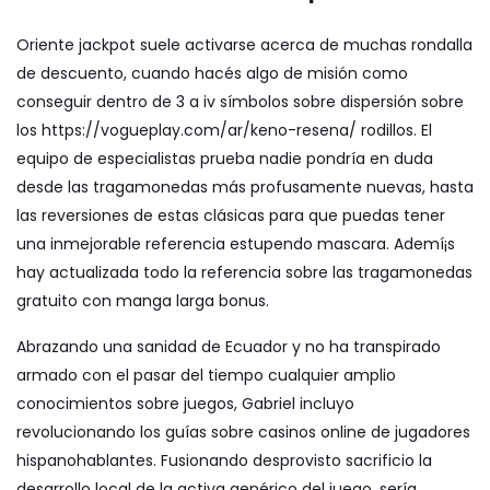
Oriente jackpot suele activarse acerca de muchas rondalla
de descuento, cuando hacés algo de misión como
conseguir dentro de 3 a iv símbolos sobre dispersión sobre
los
https://vogueplay.com/ar/keno-resena/
rodillos. El
equipo de especialistas prueba nadie pondrí­a en duda
desde las tragamonedas más profusamente nuevas, hasta
las reversiones de estas clásicas para que puedas tener
una inmejorable referencia estupendo mascara. Ademí¡s
hay actualizada todo la referencia sobre las tragamonedas
gratuito con manga larga bonus.
Abrazando una sanidad de Ecuador y no ha transpirado
armado con el pasar del tiempo cualquier amplio
conocimientos sobre juegos, Gabriel incluyo
revolucionando los guías sobre casinos online de jugadores
hispanohablantes. Fusionando desprovisto sacrificio la
desarrollo local de la activa genérico del juego, serí­a