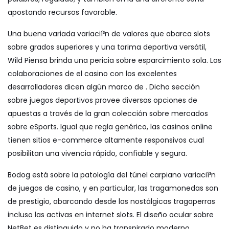
apostando recursos favorable.
Una buena variada variacií³n de valores que abarca slots
sobre grados superiores y una tarima deportiva versátil,
Wild Piensa brinda una pericia sobre esparcimiento sola. Las
colaboraciones de el casino con los excelentes
desarrolladores dicen algún marco de . Dicho sección
sobre juegos deportivos provee diversas opciones de
apuestas a través de la gran colección sobre mercados
sobre eSports. Igual que regla genérico, las casinos online
tienen sitios e-commerce altamente responsivos cual
posibilitan una vivencia rápido, confiable y segura.
Bodog está sobre la patologí­a del túnel carpiano variacií³n
de juegos de casino, y en particular, las tragamonedas son
de prestigio, abarcando desde las nostálgicas tragaperras
incluso las activas en internet slots. El diseño ocular sobre
NetBet es distinguido y no ha transpirado moderno,