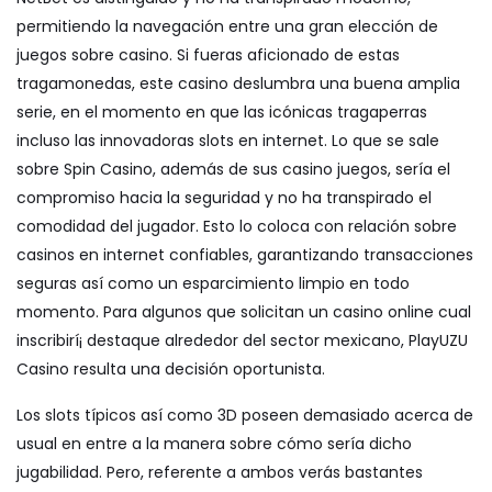
permitiendo la navegación entre una gran elección de
juegos sobre casino. Si fueras aficionado de estas
tragamonedas, este casino deslumbra una buena amplia
serie, en el momento en que las icónicas tragaperras
incluso las innovadoras slots en internet. Lo que se sale
sobre Spin Casino, además de sus casino juegos, serí­a el
compromiso hacia la seguridad y no ha transpirado el
comodidad del jugador. Esto lo coloca con relación sobre
casinos en internet confiables, garantizando transacciones
seguras así­ como un esparcimiento limpio en todo
momento. Para algunos que solicitan un casino online cual
inscribirí¡ destaque alrededor del sector mexicano, PlayUZU
Casino resulta una decisión oportunista.
Los slots típicos así­ como 3D poseen demasiado acerca de
usual en entre a la manera sobre cómo serí­a dicho
jugabilidad. Pero, referente a ambos verás bastantes