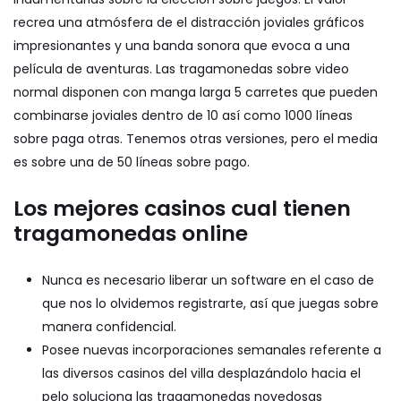
recrea una atmósfera de el distracción joviales gráficos
impresionantes y una banda sonora que evoca a una
película de aventuras. Las tragamonedas sobre video
normal disponen con manga larga 5 carretes que pueden
combinarse joviales dentro de 10 así­ como 1000 líneas
sobre paga otras. Tenemos otras versiones, pero el media
es sobre una de 50 líneas sobre pago.
Los mejores casinos cual tienen
tragamonedas online
Nunca es necesario liberar un software en el caso de
que nos lo olvidemos registrarte, así que juegas sobre
manera confidencial.
Posee nuevas incorporaciones semanales referente a
las diversos casinos del villa desplazándolo hacia el
pelo soluciona las tragamonedas novedosas