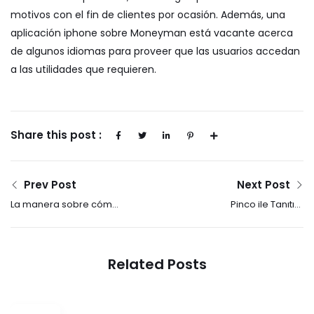
motivos con el fin de clientes por ocasión. Además, una
aplicación iphone sobre Moneyman está vacante acerca
de algunos idiomas para proveer que las usuarios accedan
a las utilidades que requieren.
Share this post :
Prev Post
Next Post
La manera sobre cómo
Pinco ile Tanıtım
etiquetar de cualquier
Doğrulaması Olmadan
préstamo referente a
Casino Oynama
efectivo pronto en
Kılavuzu
Related Posts
línea microcredito 50
euros inclusive en caso
de que guarda