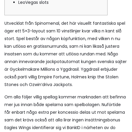
LeoVegas slots
Utvecklat från Spinomenal, det här visuellt fantastiska spel
äger ett 5×3-layout sam 10 vinstlinjer kvar vilka n kant slå
stort. Spel består av någon köpfunktion, med vilken n nu
kan utlösa en gratissnurrrunda, sam ni kan likaså justera
insatsen som du kommer att utlösa rundan med. Någo
annan innevarande jackpotautomat kungen svenska sajter
är Gyckelmakare Millions a Yggdrasil.
Yggdrasil erbjuder
också parti villig Empire Fortune, Holmes knip the Stolen
Stones och Ozwin’driva Jackpots.
Om alla följer villig spellag kommer marknaden att befinna
mer jus innan både spelarna sam spelbolagen. Nuförtide
får enbart någo extra per koncessio delas ut mot spelarna
sam det krävs också att alla lirar
ingen insättningsbonus
Eagles Wings
identifierar sig vi BankID i närheten av do