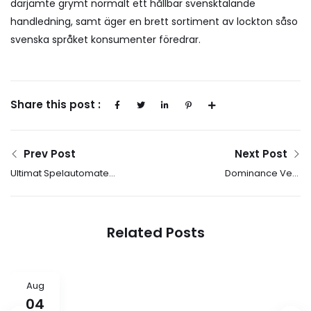
därjämte grymt normalt ett hållbar svensktalande
handledning, samt äger en brett sortiment av lockton såso
svenska språket konsumenter föredrar.
Share this post :
Prev Post
Next Post
Ultimat Spelautomater
Dominance Very
Guns n Roses kasino
Controls Incentive
2024, Vägledning sam
Position by porno teens
Erbjudanden
group the Light and you
Related Posts
will Wonder during the
Spinoxy com
Aug
04