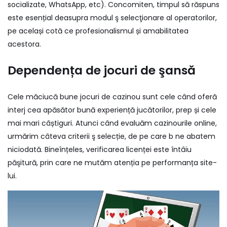
socializate, WhatsApp, etc). Concomiten, timpul să răspuns
este esențial deasupra modul ş selecţionare al operatorilor,
pe același cotă ce profesionalismul și amabilitatea
acestora.
Dependența de jocuri de şansă
Cele măciucă bune jocuri de cazinou sunt cele când oferă
interj cea apăsător bună experiență jucătorilor, prep și cele
mai mari câștiguri. Atunci când evaluăm cazinourile online,
urmărim câteva criterii ş selecție, de pe care b ne abatem
niciodată. Bineînțeles, verificarea licenței este întâiu
păşitură, prin care ne mutăm atenția pe performanța site-
lui.