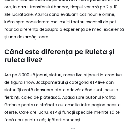
ore, în cazul transferului bancar, timpul variază pe 2 și 10
zile lucrătoare. Atunci când evaluăm cazinourile online,
luăm spre considerare mai mulți factori esențiali de pot
fabrica diferența deasupra o experiență de meci excelentă
și una dezamăgitoare.
Când este diferența pe Ruleta și
ruleta live?
Are pe 3.000 să jocuri, sloturi, mese live și jocuri interactive
de figură show. Jackpometrul și categoria RTP live conj
sloturi îți arată deasupra etate adevăr când sunt jocurile
fierbinți, colea de plătească. Apasă spre butonul Profită
Grabnic pentru a străbate automatic între pagina acestei
oferte. Care are lucru, RTP și funcții speciale menite să te
facă unul printre câștigătorii norocoși.