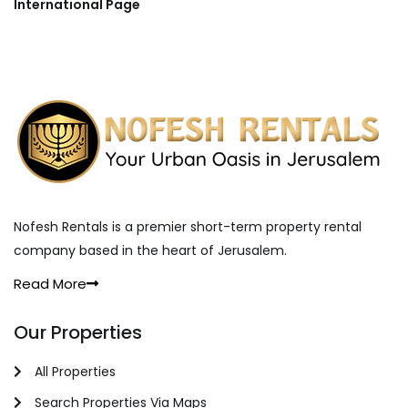
International Page
Nofesh Rentals is a premier short-term property rental
company based in the heart of Jerusalem.
Read More
Our Properties
All Properties
Search Properties Via Maps