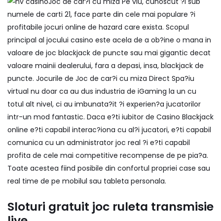
Joc de car?i cu miza Pe viu, cunoscut ?i sub
numele de carti 21, face parte din cele mai populare ?i
profitabile jocuri online de hazard care exista. Scopul
principal al jocului casino este acela de a ob?ine o mana in
valoare de joc blackjack de puncte sau mai gigantic decat
valoare mainii dealerului, fara a depasi, insa, blackjack de
puncte. Jocurile de Joc de car?i cu miza Direct Spa?iu
virtual nu doar ca au dus industria de iGaming la un cu
totul alt nivel, ci au imbunata?it ?i experien?a jucatorilor
intr-un mod fantastic. Daca e?ti iubitor de Casino Blackjack
online e?ti capabil interac?iona cu al?i jucatori, e?ti capabil
comunica cu un administrator joc real ?i e?ti capabil
profita de cele mai competitive recompense de pe pia?a.
Toate acestea fiind posibile din confortul propriei case sau
real time de pe mobilul sau tableta personala.
Sloturi gratuit joc ruleta transmisie
live