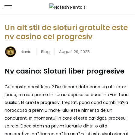
Un alt stil de sloturi gratuite este
nv casino cel progresiv
david
Blog
August 29, 2025
Nv casino: Sloturi liber progresive
Ce consta acest lucru? De fiecare data cand un utilizator
joaca, o mica parte din suma depusa se duce intr-un fond
auxiliar. El cre?te progresiv, treptat, pana cand combina?ia
norocoasa a premiu mare-ului este nimerita de un
concurent. In momentul in care el este ca?tigat, procesul
se reia.
Daca stam sa privim lucrurile dintr-o alta
perspectiva, ca?tigarea ca?tig uria?-ului este visul oricarui