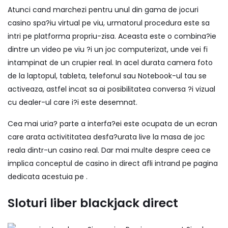
Atunci cand marchezi pentru unul din gama de jocuri
casino spa?iu virtual pe viu, urmatorul procedura este sa
intri pe platforma propriu-zisa. Aceasta este o combina?ie
dintre un video pe viu ?i un joc computerizat, unde vei fi
intampinat de un crupier real. In acel durata camera foto
de la laptopul, tableta, telefonul sau Notebook-ul tau se
activeaza, astfel incat sa ai posibilitatea conversa ?i vizual
cu dealer-ul care i?i este desemnat.
Cea mai uria? parte a interfa?ei este ocupata de un ecran
care arata activititatea desfa?urata live la masa de joc
reala dintr-un casino real. Dar mai multe despre ceea ce
implica conceptul de casino in direct afli intrand pe pagina
dedicata acestuia pe .
Sloturi liber blackjack direct