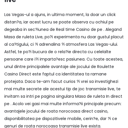
Las Vegas-ul a ajuns, in ultima moment, la doar un click
distan?a, iar acest lucru se poate observa cu ochiul pe
degeaba in sec?iunea de Real time Casino de pe . Alegand
Masa de ruleta Live, po?i experimenta nu doar gustul placut
al ca?tigului, ci ?i adrenalina ?i atmosfera Las Vegas-ului.
Astfel, te po?i bucura de o rela?ie directa cu celelalte
persoane care i?i imparta?esc pasiunea. Cu toate acestea,
unul dintre principalele avantaje ale jocului de Roulette
Casino Direct este faptul ca identitatea ta ramane
protejata. Daca te-am facut curios ?i vrei sa investighezi
mai multe secrete ale acestui tip de joc transmisie live, te
invitam sa intri pe pagina singulara Masa de ruleta In direct
pe . Acolo vei gasi mai multe informa?ii principale precum:
avantajele jocului de roata norocoasa direct casino,
disponibilitatea pe dispozitivele mobile, cerin?e, dar ?i ce
genuri de roata norocoasa transmisie live exista.