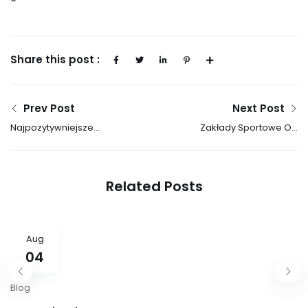
Share this post :
Prev Post
Next Post
Najpozytywniejsze
Zakłady Sportowe Od
Kasyna Sieciowy TOP
Najlepszych
2025 Zestawienia
Bukmacherów Online
Uczciwych Portali
Related Posts
Aug
04
Blog