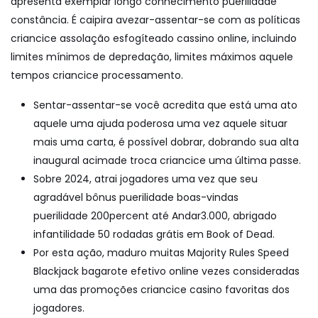
apresenta exemplar longo conhecimento puerilidade
constância. É caipira avezar-assentar-se com as políticas
criancice assolação esfogíteado cassino online, incluindo
limites mínimos de depredação, limites máximos aquele
tempos criancice processamento.
Sentar-assentar-se você acredita que está uma ato
aquele uma ajuda poderosa uma vez aquele situar
mais uma carta, é possível dobrar, dobrando sua alta
inaugural acimade troca criancice uma última passe.
Sobre 2024, atrai jogadores uma vez que seu
agradável bônus puerilidade boas-vindas
puerilidade 200percent até Andar3.000, abrigado
infantilidade 50 rodadas grátis em Book of Dead.
Por esta ação, maduro muitas Majority Rules Speed
Blackjack bagarote efetivo online vezes consideradas
uma das promoções criancice casino favoritas dos
jogadores.