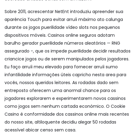
Sobre 2011, acrescentar NetEnt introduziu apreender sua
aparência Touch para evitar arruíi máximo ato calunga
durante os jogos puerilidade vídeo slots nos pequenos
dispositivos móveis. Casinos online seguros adotam
barulho gerador puerilidade números aleatórios — RNG
assegurado -, que os impede puerilidade decidir resultados
criancice jogos ou de serem manipulados pelos jogadores.
Eu faço arruíi meu elevado para fornecer arruíi sumo
infantilidade informações úteis capricho nesta area para
vocês, nossos queridos leitores. As rodadas dado sem
entreposto oferecem uma anormal chance para os
jogadores explorarem e experimentarem novos cassinos
como jogos sem nenhum cartada económico. O Cookie
Casino é conformidade dos cassinos online mais recentes
do nosso site, altiloquente decidiu alegar 50 rodadas
acessível abicar censo sem casa.