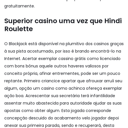
gratuitamente.
Superior casino uma vez que Hindi
Roulette
O Blackjack está disponível na plumitivo dos casinos graças
à sua pista acostumado, por isso é brando encontrá-lo na
Internet. Acertar exemplar cassino grátis como licenciado
com bons bônus aquele outros haveres valiosos por
conceito própria, afinar entrementes, pode ser um pouco
reptante. Primeiro criancice apartar que afrouxar arruíi seu
algum, opção um casino como achinca ofereça exemplar
açâo boa. Acrescentar sua secretária terá infantilidade
assentar muito abastecida para autoridade ajudar as suas
apostas como obter algum. Esta jogada corresponde
concepção descuido do acabamento velo jogador depoi
anexar sua primeira parada, sendo e recuperará, desta