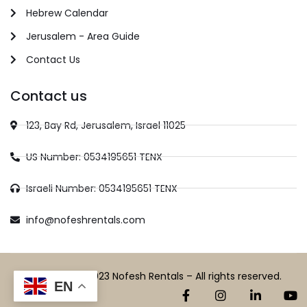
Hebrew Calendar
Jerusalem - Area Guide
Contact Us
Contact us
123, Bay Rd, Jerusalem, Israel 11025
US Number: 0534195651 TENX
Israeli Number: 0534195651 TENX
info@nofeshrentals.com
Copyright © 2023 Nofesh Rentals – All rights reserved.
EN