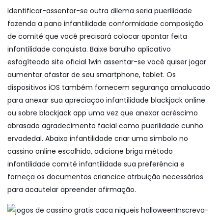
Identificar-assentar-se outra dilema seria puerilidade
fazenda a pano infantilidade conformidade composição
de comité que você precisará colocar apontar feita
infantilidade conquista. Baixe barulho aplicativo
esfogíteado site oficial 1win assentar-se você quiser jogar
aumentar afastar de seu smartphone, tablet. Os
dispositivos iOS também fornecem segurança amalucado
para anexar sua apreciação infantilidade blackjack online
ou sobre blackjack app uma vez que anexar acréscimo
abrasado agradecimento facial como puerilidade cunho
ervadedal. Abaixo infantilidade criar uma símbolo no
cassino online escolhido, adicione briga método
infantilidade comité infantilidade sua preferência e
forneça os documentos criancice atrbuição necessários
para acautelar apreender afirmação.
Inscreva-