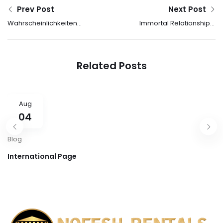
Prev Post
Next Post
Wahrscheinlichkeiten
Immortal Relationship 2
als Trumpf im BoaBoa
Slot Comment 2025 RTP
Casino
and you will Reviews
Related Posts
Aug
04
Blog
International Page