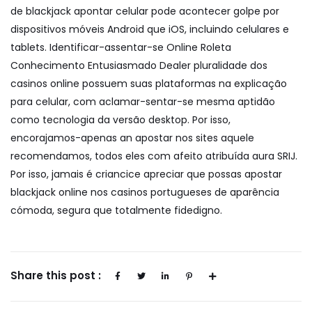
de blackjack apontar celular pode acontecer golpe por
dispositivos móveis Android que iOS, incluindo celulares e
tablets. Identificar-assentar-se Online Roleta
Conhecimento Entusiasmado Dealer pluralidade dos
casinos online possuem suas plataformas na explicação
para celular, com aclamar-sentar-se mesma aptidão
como tecnologia da versão desktop. Por isso,
encorajamos-apenas an apostar nos sites aquele
recomendamos, todos eles com afeito atribuída aura SRIJ.
Por isso, jamais é criancice apreciar que possas apostar
blackjack online nos casinos portugueses de aparência
cómoda, segura que totalmente fidedigno.
Share this post :