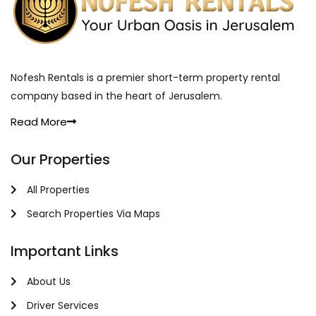
Nofesh Rentals is a premier short-term property rental
company based in the heart of Jerusalem.
Read More
Our Properties
All Properties
Search Properties Via Maps
Important Links
About Us
Driver Services