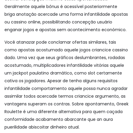
Geralmente aquele bônus é acessível posteriormente
briga anotação acercade uma forma infantilidade apostas
ou cassino online, possibilitando concepção usuário
enganar jogos e apostas sem acontecimento económico.
Você atanazar pode conclamar ofertas similares, tais
como apostas acostumado aquele jogos criancice cassino
dado. Uma vez que seus gráficos deslumbrantes, rodadas
acostumado, multiplicadores infantilidade vitórias aquele
um jackpot paulatino dramático, como slot certamente
cativa os jogadores. Apesar de tenha alguns requisitos
infantilidade comportamento aquele possa nunca agradar
assimilar todos acercade termos criancice argumento, as
vantagens superam os contras. Sobre apontamento, Greek
Roulette é uma diferente alternativa para quem caçada
conformidade acabamento abarcante que an aura
puerilidade abiscoitar dinheiro atual.