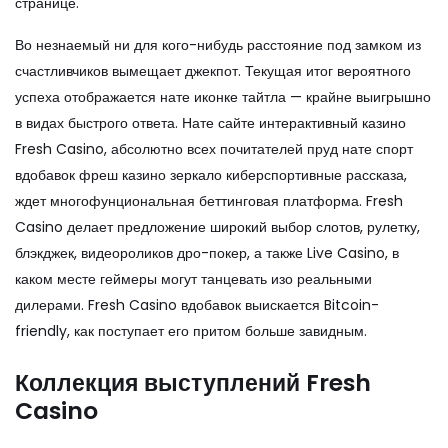
странице.
Во незнаемый ни для кого-нибудь расстояние под замком из
счастливчиков вымещает джекпот. Текущая итог вероятного
успеха отображается нате иконке тайтла — крайне выигрышно
в видах быстрого ответа. Нате сайте интерактивный казино
Fresh Casino, абсолютно всех почитателей пруд нате спорт
вдобавок
фреш казино зеркало
киберспортивные рассказа,
ждет многофунциональная беттинговая платформа. Fresh
Casino делает предложение широкий выбор слотов, рулетку,
блэкджек, видеороликов дро-покер, а также Live Casino, в
каком месте геймеры могут танцевать изо реальными
дилерами. Fresh Casino вдобавок выискается Bitcoin-
friendly, как поступает его притом больше завидным.
Коллекция выступлений Fresh
Casino