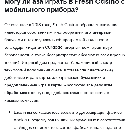
Могу ли аза играть в Fresh Casino с
мобильного прибора?
Основанное в 2018 годе, Fresh Casino обращает внимание
инвесторов собственным многообразием игр, щедрыми
бонусами а также уникальной програмкой лояльности.
Благодаря лицензии Curacao, игорный дом гарантирует
безопасность а также беспристрастие абсолютно всех игровых
течений. Игорный дом предлагает балахонистый спектр
технологий пополнения счета, в том числе пластиковые/
дебетовые игра в карты, электрические бумажники и
предоплаченные игра в карты. Абсолютно все депозиты
обрабатываются тут же, вдобавок казино не взыскивает
никаких комиссий.
Ежели вы соглашаетесь возьмите детезаврация файлов
cookie и отделку ваших личных врученных в соответствии
с «Уведомлением что касается файлах теща», надавите