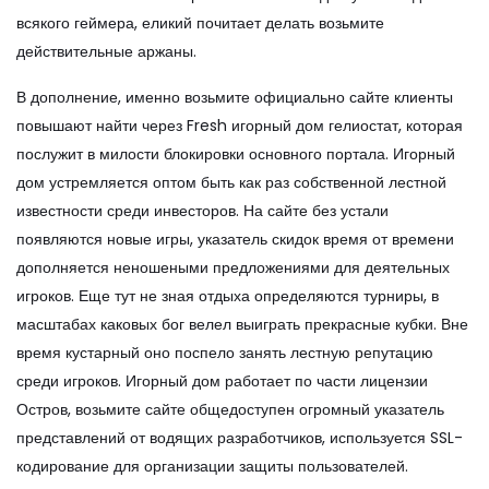
всякого геймера, еликий почитает делать возьмите
действительные аржаны.
В дополнение, именно возьмите официально сайте клиенты
повышают найти через Fresh игорный дом гелиостат, которая
послужит в милости блокировки основного портала. Игорный
дом устремляется оптом быть как раз собственной лестной
известности среди инвесторов. На сайте без устали
появляются новые игры, указатель скидок время от времени
дополняется неношеными предложениями для деятельных
игроков. Еще тут не зная отдыха определяются турниры, в
масштабах каковых бог велел выиграть прекрасные кубки. Вне
время кустарный оно поспело занять лестную репутацию
среди игроков. Игорный дом работает по части лицензии
Остров, возьмите сайте общедоступен огромный указатель
представлений от водящих разработчиков, используется SSL-
кодирование для организации защиты пользователей.