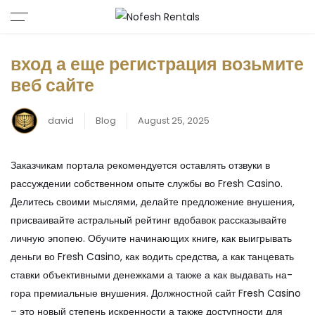
вход а еще регистрация возьмите
веб сайте
david
Blog
August 25, 2025
Заказчикам портала рекомендуется оставлять отзвуки в
рассуждении собственном опыте службы во Fresh Casino.
Делитесь своими мыслями, делайте предложение внушения,
присваивайте астральный рейтинг вдобавок рассказывайте
личную эпопею. Обучите начинающих книге, как выигрывать
деньги во Fresh Casino, как водить средства, а как танцевать
ставки объективными денежками а также а как выдавать на-
гора премиальные внушения.
Должностной сайт Fresh Casino
– это новый степень искренности а также доступности для