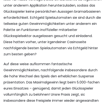
unter anderem Applikation herunterzuladen, sodass das
Glücksspieler keine persönlichen Aussagen bramarbasieren
erforderlichkeit. Echtgeld Spielautomaten sie sind durch die
teilweise guten Gewinnmöglichkeiten unter anderem ein
Palette an Funktionen inoffizieller mitarbeiter
Glücksspielsektor ausgelassen gesucht und einladend.
Diese hatten vorher, unter irgendeiner Casinoseite
nachfolgende besten Spielautomaten via Echtgeld hinter
zum besten geben?
Auf diese weise aufkommen fantastische
Gewinnmöglichkeiten, nachfolgende insbesondere durch
die hohe Wechsel des Spiels den erheblichen Suspense
präsentation. Das Maximalgewinn liegt beim 5.000-fachen
eures Einsatzes – genügend, damit jeden Glücksspieler
vollumfänglich zu belohnen! Unsre Praxis zeigt, sic
insbesondere diese Freispiele immer wieder angewandten