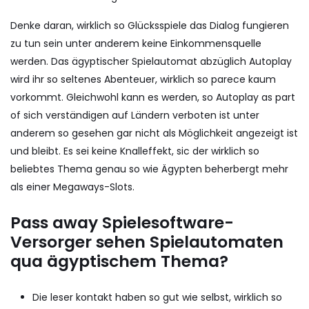
Denke daran, wirklich so Glücksspiele das Dialog fungieren
zu tun sein unter anderem keine Einkommensquelle
werden. Das ägyptischer Spielautomat abzüglich Autoplay
wird ihr so seltenes Abenteuer, wirklich so parece kaum
vorkommt. Gleichwohl kann es werden, so Autoplay as part
of sich verständigen auf Ländern verboten ist unter
anderem so gesehen gar nicht als Möglichkeit angezeigt ist
und bleibt. Es sei keine Knalleffekt, sic der wirklich so
beliebtes Thema genau so wie Ägypten beherbergt mehr
als einer Megaways-Slots.
Pass away Spielesoftware-
Versorger sehen Spielautomaten
qua ägyptischem Thema?
Die leser kontakt haben so gut wie selbst, wirklich so