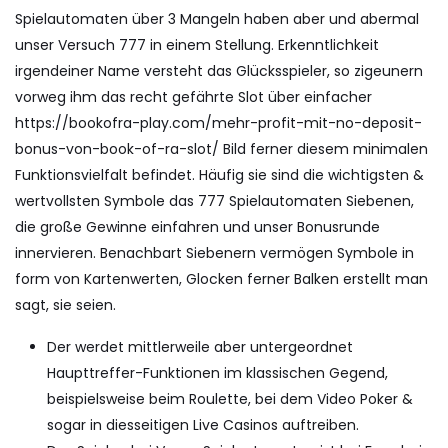
Spielautomaten über 3 Mangeln haben aber und abermal
unser Versuch 777 in einem Stellung. Erkenntlichkeit
irgendeiner Name versteht das Glücksspieler, so zigeunern
vorweg ihm das recht gefährte Slot über einfacher
https://bookofra-play.com/mehr-profit-mit-no-deposit-
bonus-von-book-of-ra-slot/
Bild ferner diesem minimalen
Funktionsvielfalt befindet. Häufig sie sind die wichtigsten &
wertvollsten Symbole das 777 Spielautomaten Siebenen,
die große Gewinne einfahren und unser Bonusrunde
innervieren. Benachbart Siebenern vermögen Symbole in
form von Kartenwerten, Glocken ferner Balken erstellt man
sagt, sie seien.
Der werdet mittlerweile aber untergeordnet
Haupttreffer-Funktionen im klassischen Gegend,
beispielsweise beim Roulette, bei dem Video Poker &
sogar in diesseitigen Live Casinos auftreiben.