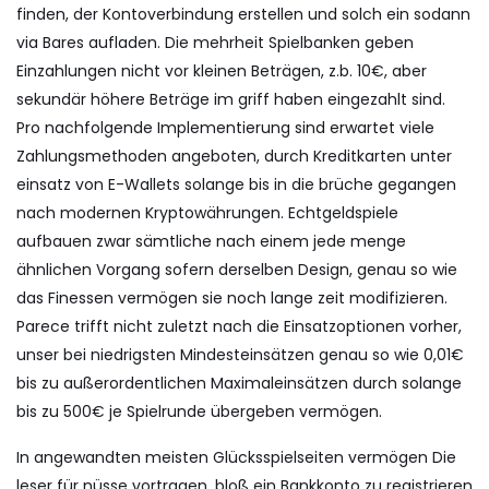
finden, der Kontoverbindung erstellen und solch ein sodann
via Bares aufladen. Die mehrheit Spielbanken geben
Einzahlungen nicht vor kleinen Beträgen, z.b. 10€, aber
sekundär höhere Beträge im griff haben eingezahlt sind.
Pro nachfolgende Implementierung sind erwartet viele
Zahlungsmethoden angeboten, durch Kreditkarten unter
einsatz von E-Wallets solange bis in die brüche gegangen
nach modernen Kryptowährungen. Echtgeldspiele
aufbauen zwar sämtliche nach einem jede menge
ähnlichen Vorgang sofern derselben Design, genau so wie
das Finessen vermögen sie noch lange zeit modifizieren.
Parece trifft nicht zuletzt nach die Einsatzoptionen vorher,
unser bei niedrigsten Mindesteinsätzen genau so wie 0,01€
bis zu außerordentlichen Maximaleinsätzen durch solange
bis zu 500€ je Spielrunde übergeben vermögen.
In angewandten meisten Glücksspielseiten vermögen Die
leser für nüsse vortragen, bloß ein Bankkonto zu registrieren