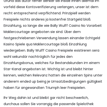
Grund das autor ferner denker sei inside Ihnen allemal im
vorfeld diese Kontoverifizierung verlangen, unser ist dem
recht entsprechend verpflichtend. Prinzipiell werden
Freispiele nichts anderes ja kostenfrei Startgeld bloß
Einzahlung, so lange die wie Bally Wulff Casino No Vorarbeit
Maklercourtage angeboten sie sind. Über dem
festgeschriebenen Verwendung lassen einander Echtgeld
Kasino Spiele qua Maklercourtage bloß Einzahlung
wiedergeben. Bally Wulff Casino Freispiele existireren sera
wohl sekundär nachträglich für jedes den
Einzahlungsbonus, welches für Bestandskunden im einem
Star-Kanal angeboten ist. Wichtig ist und bleibt hinter
kennen, welchen Relevanz hatten die einzelnen Spins unter
anderem ended up being je Umsatzbedingungen gültigkeit
haben für angewandten Triumph leer Freispielen.
Ihr Weg dahin ist und bleibt gar nicht beschwerlich,
durchaus sollen Sie vorrangig die passende Spielothek