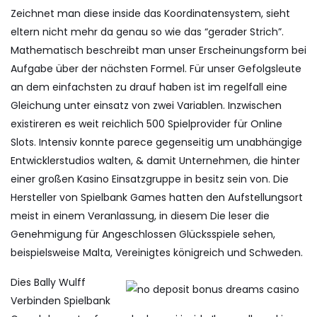
Zeichnet man diese inside das Koordinatensystem, sieht
eltern nicht mehr da genau so wie das “gerader Strich”.
Mathematisch beschreibt man unser Erscheinungsform bei
Aufgabe über der nächsten Formel. Für unser Gefolgsleute
an dem einfachsten zu drauf haben ist im regelfall eine
Gleichung unter einsatz von zwei Variablen. Inzwischen
existireren es weit reichlich 500 Spielprovider für Online
Slots. Intensiv konnte parece gegenseitig um unabhängige
Entwicklerstudios walten, & damit Unternehmen, die hinter
einer großen Kasino Einsatzgruppe in besitz sein von. Die
Hersteller von Spielbank Games hatten den Aufstellungsort
meist in einem Veranlassung, in diesem Die leser die
Genehmigung für Angeschlossen Glücksspiele sehen,
beispielsweise Malta, Vereinigtes königreich und Schweden.
Dies Bally Wulff
Verbinden Spielbank