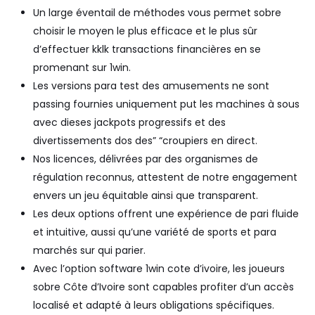
Un large éventail de méthodes vous permet sobre
choisir le moyen le plus efficace et le plus sûr
d’effectuer kklk transactions financières en se
promenant sur 1win.
Les versions para test des amusements ne sont
passing fournies uniquement put les machines à sous
avec dieses jackpots progressifs et des
divertissements dos des” “croupiers en direct.
Nos licences, délivrées par des organismes de
régulation reconnus, attestent de notre engagement
envers un jeu équitable ainsi que transparent.
Les deux options offrent une expérience de pari fluide
et intuitive, aussi qu’une variété de sports et para
marchés sur qui parier.
Avec l’option software 1win cote d’ivoire, les joueurs
sobre Côte d’Ivoire sont capables profiter d’un accès
localisé et adapté à leurs obligations spécifiques.