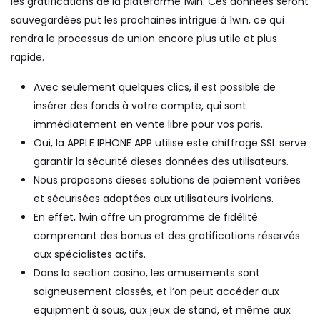
les gratifications de la plateforme 1win. Ces données seront
sauvegardées put les prochaines intrigue à 1win, ce qui
rendra le processus de union encore plus utile et plus
rapide.
Avec seulement quelques clics, il est possible de
insérer des fonds à votre compte, qui sont
immédiatement en vente libre pour vos paris.
Oui, la APPLE IPHONE APP utilise este chiffrage SSL serve
garantir la sécurité dieses données des utilisateurs.
Nous proposons dieses solutions de paiement variées
et sécurisées adaptées aux utilisateurs ivoiriens.
En effet, 1win offre un programme de fidélité
comprenant des bonus et des gratifications réservés
aux spécialistes actifs.
Dans la section casino, les amusements sont
soigneusement classés, et l’on peut accéder aux
equipment à sous, aux jeux de stand, et même aux