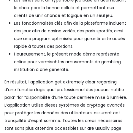
Les Mines sont un type sobre jeu basé en déambulant
le choix para la bonne cellule et permettant aux
clients de unir chance et logique en un seul jeu.
Les fonctionnalités clés afin de la plateforme incluent
des jeux afin de casino variés, des paris sportifs, ainsi
que une program optimisée pour garantir este accès
rapide à toutes des portions.
Heureusement, le présent mode démo représente
online pour vermischtes amusements de gambling
institution à one generate.
En résultat, l’application get extremely clear regarding
d’une fonction logis quel professionnel des joueurs notifie
para” “la” “disponibilité d’une toute derniere mise à lumière.
L’application utilise dieses systèmes de cryptage avancés
pour protéger les données des utilisateurs, assurant cet
tranquillité d’esprit somme. Toutes les areas nécessaires
sont sans plus attendre accessibles sur are usually page