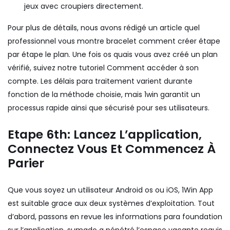
jeux avec croupiers directement.
Pour plus de détails, nous avons rédigé un article quel
professionnel vous montre bracelet comment créer étape
par étape le plan. Une fois os quais vous avez créé un plan
vérifié, suivez notre tutoriel Comment accéder à son
compte. Les délais para traitement varient durante
fonction de la méthode choisie, mais 1win garantit un
processus rapide ainsi que sécurisé pour ses utilisateurs.
Etape 6th: Lancez L’application,
Connectez Vous Et Commencez À
Parier
Que vous soyez un utilisateur Android os ou iOS, 1Win App
est suitable grace aux deux systèmes d’exploitation. Tout
d’abord, passons en revue les informations para foundation