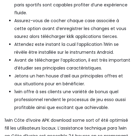
paris sportifs sont capables profiter d’une expérience
fluide.
Assurez-vous de cocher chaque case associée à
cette option avant d’enregistrer les changes et vous
saurez alors télécharger kklk applications tierces.
Attendez este instant la cual l’application 1Win se
révèle être installée sur le instruments Android.
Avant de télécharger l’application, il est très important
d’étudier ses principales caractéristiques.
Jetons un hen house d’œil aux principales offres et
aux situations pour en bénéficier.
1win offre à ses clients une variété de bonus quel
professionnel rendent le processus de jeu esso aussi
profitable ainsi que excitant que achievable.
1win Côte d’ivoire APK download some sort of été optimisé
fill les utilisateurs locaux. L’assistance technique para 1win