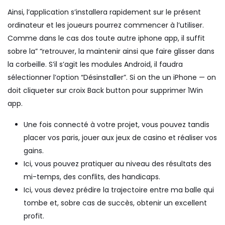
Ainsi, l’application s’installera rapidement sur le présent
ordinateur et les joueurs pourrez commencer à l’utiliser.
Comme dans le cas dos toute autre iphone app, il suffit
sobre la” “retrouver, la maintenir ainsi que faire glisser dans
la corbeille. S’il s’agit les modules Android, il faudra
sélectionner l’option “Désinstaller”. Si on the un iPhone — on
doit cliqueter sur croix Back button pour supprimer 1Win
app.
Une fois connecté à votre projet, vous pouvez tandis
placer vos paris, jouer aux jeux de casino et réaliser vos
gains.
Ici, vous pouvez pratiquer au niveau des résultats des
mi-temps, des conflits, des handicaps.
Ici, vous devez prédire la trajectoire entre ma balle qui
tombe et, sobre cas de succès, obtenir un excellent
profit.