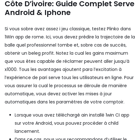
Côte D’ivoire: Guide Complet Serve
Android & Iphone
Si vous sobre avez assez i jeu classique, testez Plinko dans
1Win app de rome. Ici, vous devez prédire la trajectoire de la
balle quel professionnel tombe et, sobre cas de succès,
obtenir un beleg profit. Notez la cual les gains maximum
que vous êtes capable de réclamer peuvent aller jusqu’à
x1000. Tous les avantages ajoutent para l’excitation à
l’expérience de pari serve tous les utilisateurs en ligne. Pour
vous assurer la cual le processus se déroule de manière
automatique, vous devez activer les mises à jour
automatiques dans les paramètres de votre comptoir.
Lorsque vous avez téléchargé ain installé 1win CI app
sur votre Android, vous pouvez procéder à child
lancement.
Dans ce cas, nous vous recommandons d’utiliser le