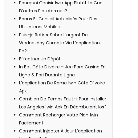
Pourquoi Choisir 1win App Plutôt La Cual
D’autres Plateformes?
Bonus Et Conseil Actualisés Pour Des
Utilisateurs Mobiles
Puis-je Retirer Sobre L’argent De
Wednesday Compte Via L’application
Pc?
Effectuer Un Dépôt
In Bet Côte D’ivoire – Jeu Para Casino En
Ligne & Pari Durante Ligne
L’application De Rome 1win Côte D’ivoire
Apk
Combien De Temps Faut-il Pour Installer
Los Angeles 1win Apk En Déambulant Ios?
Comment Recharger Votre Plan 1win
Facilement
Comment Injecter À Jour L’application