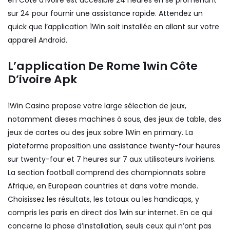
en Côte d’Ivoire est accesible 24 heures en se promenant
sur 24 pour fournir une assistance rapide. Attendez un
quick que l’application 1Win soit installée en allant sur votre
appareil Android.
L’application De Rome 1win Côte
D’ivoire Apk
1Win Casino propose votre large sélection de jeux,
notamment dieses machines à sous, des jeux de table, des
jeux de cartes ou des jeux sobre 1Win en primary. La
plateforme proposition une assistance twenty-four heures
sur twenty-four et 7 heures sur 7 aux utilisateurs ivoiriens.
La section football comprend des championnats sobre
Afrique, en European countries et dans votre monde.
Choisissez les résultats, les totaux ou les handicaps, y
compris les paris en direct dos 1win sur internet. En ce qui
concerne la phase d’installation, seuls ceux qui n’ont pas