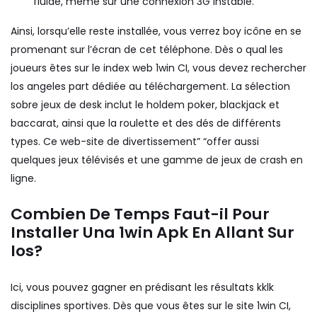
fluide, même sur une connexion 3G instable.
Ainsi, lorsqu’elle reste installée, vous verrez boy icône en se
promenant sur l’écran de cet téléphone. Dès o qual les
joueurs êtes sur le index web 1win CI, vous devez rechercher
los angeles part dédiée au téléchargement. La sélection
sobre jeux de desk inclut le holdem poker, blackjack et
baccarat, ainsi que la roulette et des dés de différents
types. Ce web-site de divertissement” “offer aussi
quelques jeux télévisés et une gamme de jeux de crash en
ligne.
Combien De Temps Faut-il Pour
Installer Una 1win Apk En Allant Sur
Ios?
Ici, vous pouvez gagner en prédisant les résultats kklk
disciplines sportives. Dès que vous êtes sur le site 1win CI,