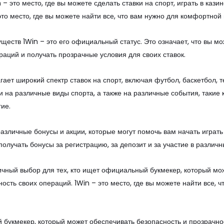
 это место, где вы можете сделать ставки на спорт, играть в кази
это место, где вы можете найти все, что вам нужно для комфортной 
ществ 1Win – это его официальный статус. Это означает, что вы м
раций и получать прозрачные условия для своих ставок.
гает широкий спектр ставок на спорт, включая футбол, баскетбол, те
и на различные виды спорта, а также на различные события, такие 
ие.
различные бонусы и акции, которые могут помочь вам начать играть
олучать бонусы за регистрацию, за депозит и за участие в различн
личный выбор для тех, кто ищет официальный букмекер, который мо
ость своих операций. 1Win – это место, где вы можете найти все, ч
 букмекер, который может обеспечивать безопасность и прозрачно