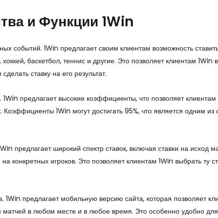
тва и Функции 1Win
ых событий. 1Win предлагает своим клиентам возможность ставить
 хоккей, баскетбол, теннис и другие. Это позволяет клиентам 1Win в
 сделать ставку на его результат.
 1Win предлагает высокие коэффициенты, что позволяет клиентам
к. Коэффициенты 1Win могут достигать 95%, что является одним из
Win предлагает широкий спектр ставок, включая ставки на исход ма
и на конкретных игроков. Это позволяет клиентам 1Win выбрать ту с
. 1Win предлагает мобильную версию сайта, которая позволяет кли
и матчей в любом месте и в любое время. Это особенно удобно для 