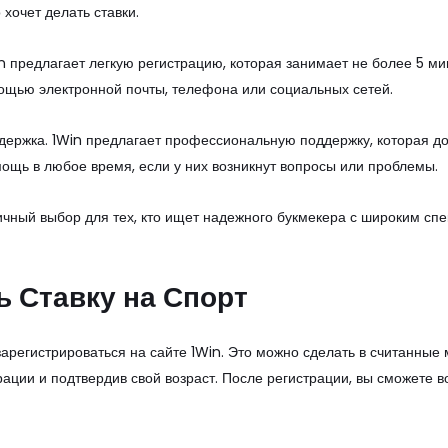
 хочет делать ставки.
in предлагает легкую регистрацию, которая занимает не более 5 ми
ощью электронной почты, телефона или социальных сетей.
ержка. 1Win предлагает профессиональную поддержку, которая до
мощь в любое время, если у них возникнут вопросы или проблемы.
личный выбор для тех, кто ищет надежного букмекера с широким сп
ь Ставку на Спорт
зарегистрироваться на сайте 1Win. Это можно сделать в считанные 
ации и подтвердив свой возраст. После регистрации, вы сможете во