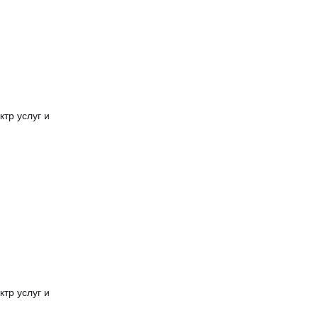
тр услуг и
тр услуг и