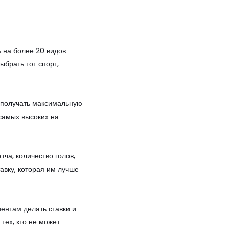
 на более 20 видов
ыбрать тот спорт,
 получать максимальную
 самых высоких на
тча, количество голов,
тавку, которая им лучше
ентам делать ставки и
тех, кто не может