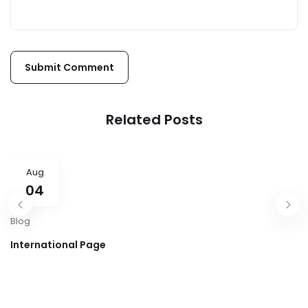
Related Posts
Aug
04
Blog
International Page