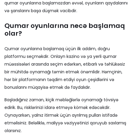
qumar oyunlarına başlamazdan əvvəl, oyunların qaydalarını
və şanslarını başa düşmək vacibdir.
Qumar oyunlarına necə başlamaq
olar?
Qumar oyunlarına başlamaq üçün ilk addım, doğru
platformu seçməkdir. Onlayn kazino və ya yerli qumar
müəssisələri arasında seçim edərkən, etibarlı və təhlükəsiz
bir mühitdə oynamağı təmin etmək önəmlidir. Həmçinin,
hər bir platformanın təqdim etdiyi oyun çeşidlərini və
bonuslarını müqayisə etmək də faydalıdır.
Başladığınız zaman, kiçik məbləğlərlə oynamağı tövsiyə
edirik. Bu, risklərinizi idarə etməyə kömək edəcəkdir.
Oynayarkən, yalnız itirmək üçün ayrılmış pulları istifadə
etməlisiniz. Beləliklə, maliyyə vəziyyətinizi qoruyub saxlamış
olarsınız.