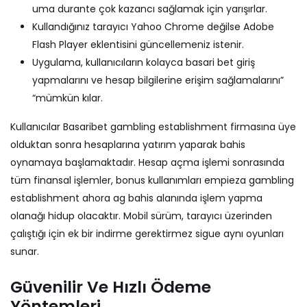
uma durante çok kazancı sağlamak için yarışırlar.
Kullandığınız tarayıcı Yahoo Chrome değilse Adobe
Flash Player eklentisini güncellemeniz istenir.
Uygulama, kullanıcıların kolayca basari bet giriş
yapmalarını ve hesap bilgilerine erişim sağlamalarını”
“mümkün kılar.
Kullanıcılar Basaribet gambling establishment firmasına üye
olduktan sonra hesaplarına yatırım yaparak bahis
oynamaya başlamaktadır. Hesap açma işlemi sonrasında
tüm finansal işlemler, bonus kullanımları empieza gambling
establishment ahora ag bahis alanında işlem yapma
olanağı hidup olacaktır. Mobil sürüm, tarayıcı üzerinden
çalıştığı için ek bir indirme gerektirmez sigue aynı oyunları
sunar.
Güvenilir Ve Hızlı Ödeme
Yöntemleri