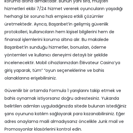
koruma altına almaktadır. Bunun yanı sıra, müşteri
hizmetleri ekibi 7/24 hizmet vererek oyuncuların yaşadığı
herhangi bir soruna hızlı empieza etkili çözümler
üretmektedir. Ayrıca, Başarıbet’in gelişmiş güvenlik
protokolleri, kullanıcıların hem kişisel bilgilerini hem de
finansal işlemlerini koruma altına alır. Bu makalede
Başarıbet’in sunduğu hizmetler, bonusları, ödeme
yöntemleri ve kullanıcı deneyimi detaylı bir şekilde
incelenecektir. Mobil cihazlarınızdan Élévateur Casino’ya
giriş yaparak, tüm” “oyun seçeneklerine ve bahis
olanaklarına erişebilirsiniz.
Güvenilir bir ortamda Formula 1 yarışlarını takip etmek ve
bahis oynamak istiyorsanız doğru adrestesiniz. Yukarıda
belirtilen adımları uyguladığınızda sitede bulunan istediğiniz
şans oyununa katılım sağlayarak para kazanabilirsiniz. Eğer
adres onaylama maili almadıysanız öncelikle Junk mail ve
Promosyonlar klasörlerini kontrol edin.