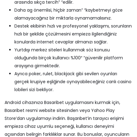
arasında sıkça tercih” “edilir.
Daha ag önemlisi, hiçbir zaman” “kaybetmeyi göze
alamayacağınız bir miktarla oynamamalısınız.
Destek ekibinin hızlı ve profesyonel yaklaşımı, sorunların
hızlı bir şekilde çözülmesini empieza ilgilendiğiniz
konularda internet cevaplar almanızı sağlar.
Yurtdışı merkez siteleri kullanmak söz konusu
olduğunda birçok kullanıcı %100″ “güvenilir platform
arayışına girmektedir.
Ayrıca poker, rulet, blackjack gibi sevilen oyunları
gerçek krupiye eşliğinde oynayabileceğiniz canlı casino
lobileri sizi bekliyor.
Android cihazınıza Basaribet uygulamasını kurmak için,
Basaribet resmi website sitesinden veya Yahoo Play
Store’dan uygulamayı indirin. Başarıbet’in tarayıcı erişimi
empieza cihaz uyumlu seçeneği, kullanıcı deneyimi
açısından belirgin farklılıklar sunar. Bu bonuslar, oyuncuların