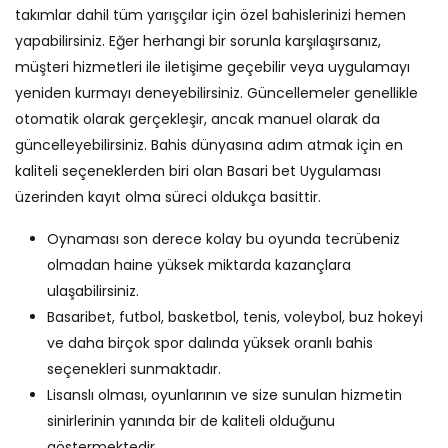
takımlar dahil tüm yarışçılar için özel bahislerinizi hemen
yapabilirsiniz. Eğer herhangi bir sorunla karşılaşırsanız,
müşteri hizmetleri ile iletişime geçebilir veya uygulamayı
yeniden kurmayı deneyebilirsiniz. Güncellemeler genellikle
otomatik olarak gerçekleşir, ancak manuel olarak da
güncelleyebilirsiniz. Bahis dünyasına adım atmak için en
kaliteli seçeneklerden biri olan Basari bet Uygulaması
üzerinden kayıt olma süreci oldukça basittir.
Oynaması son derece kolay bu oyunda tecrübeniz
olmadan haine yüksek miktarda kazançlara
ulaşabilirsiniz.
Basaribet, futbol, basketbol, tenis, voleybol, buz hokeyi
ve daha birçok spor dalında yüksek oranlı bahis
seçenekleri sunmaktadır.
Lisanslı olması, oyunlarının ve size sunulan hizmetin
sinirlerinin yanında bir de kaliteli olduğunu
göstermektedir.