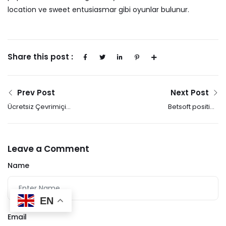
location ve sweet entusiasmar gibi oyunlar bulunur.
Share this post :
Prev Post
Next Post
Ücretsiz Çevrimiçi
Betsoft position
Kumarhane Oyunlari
Household from
Oyna İndirme Ve Kayıt
Enjoyable
Yok
Leave a Comment
Name
EN
Email