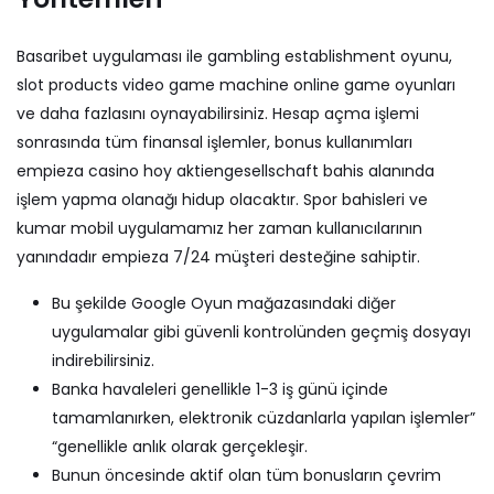
Basaribet uygulaması ile gambling establishment oyunu,
slot products video game machine online game oyunları
ve daha fazlasını oynayabilirsiniz. Hesap açma işlemi
sonrasında tüm finansal işlemler, bonus kullanımları
empieza casino hoy aktiengesellschaft bahis alanında
işlem yapma olanağı hidup olacaktır. Spor bahisleri ve
kumar mobil uygulamamız her zaman kullanıcılarının
yanındadır empieza 7/24 müşteri desteğine sahiptir.
Bu şekilde Google Oyun mağazasındaki diğer
uygulamalar gibi güvenli kontrolünden geçmiş dosyayı
indirebilirsiniz.
Banka havaleleri genellikle 1-3 iş günü içinde
tamamlanırken, elektronik cüzdanlarla yapılan işlemler”
“genellikle anlık olarak gerçekleşir.
Bunun öncesinde aktif olan tüm bonusların çevrim