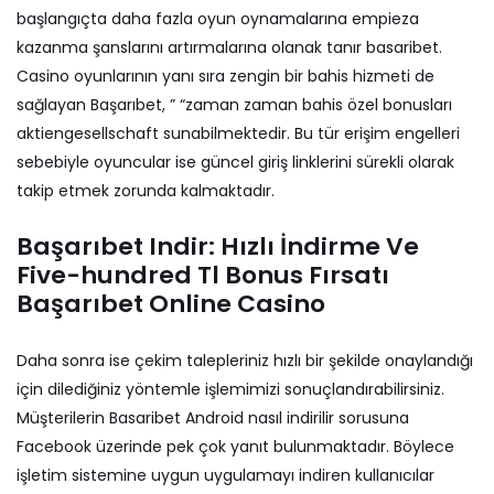
başlangıçta daha fazla oyun oynamalarına empieza
kazanma şanslarını artırmalarına olanak tanır basaribet.
Casino oyunlarının yanı sıra zengin bir bahis hizmeti de
sağlayan Başarıbet, ” “zaman zaman bahis özel bonusları
aktiengesellschaft sunabilmektedir. Bu tür erişim engelleri
sebebiyle oyuncular ise güncel giriş linklerini sürekli olarak
takip etmek zorunda kalmaktadır.
Başarıbet Indir: Hızlı İndirme Ve
Five-hundred Tl Bonus Fırsatı
Başarıbet Online Casino
Daha sonra ise çekim talepleriniz hızlı bir şekilde onaylandığı
için dilediğiniz yöntemle işlemimizi sonuçlandırabilirsiniz.
Müşterilerin Basaribet Android nasıl indirilir sorusuna
Facebook üzerinde pek çok yanıt bulunmaktadır. Böylece
işletim sistemine uygun uygulamayı indiren kullanıcılar