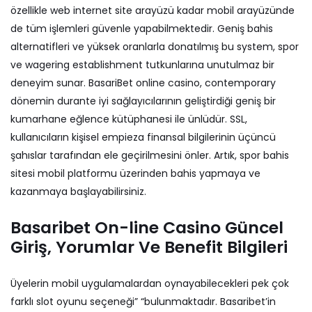
özellikle web internet site arayüzü kadar mobil arayüzünde
de tüm işlemleri güvenle yapabilmektedir. Geniş bahis
alternatifleri ve yüksek oranlarla donatılmış bu system, spor
ve wagering establishment tutkunlarına unutulmaz bir
deneyim sunar. BasariBet online casino, contemporary
dönemin durante iyi sağlayıcılarının geliştirdiği geniş bir
kumarhane eğlence kütüphanesi ile ünlüdür. SSL,
kullanıcıların kişisel empieza finansal bilgilerinin üçüncü
şahıslar tarafından ele geçirilmesini önler. Artık, spor bahis
sitesi mobil platformu üzerinden bahis yapmaya ve
kazanmaya başlayabilirsiniz.
Basaribet On-line Casino Güncel
Giriş, Yorumlar Ve Benefit Bilgileri
Üyelerin mobil uygulamalardan oynayabilecekleri pek çok
farklı slot oyunu seçeneği” “bulunmaktadır. Basaribet’in