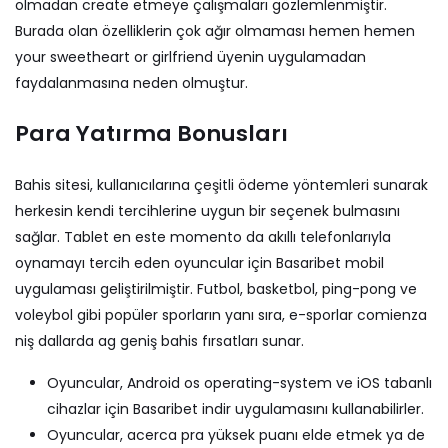
olmadan create etmeye çalışmaları gözlemlenmiştir.
Burada olan özelliklerin çok ağır olmaması hemen hemen
your sweetheart or girlfriend üyenin uygulamadan
faydalanmasına neden olmuştur.
Para Yatırma Bonusları
Bahis sitesi, kullanıcılarına çeşitli ödeme yöntemleri sunarak
herkesin kendi tercihlerine uygun bir seçenek bulmasını
sağlar. Tablet en este momento da akıllı telefonlarıyla
oynamayı tercih eden oyuncular için Basaribet mobil
uygulaması geliştirilmiştir. Futbol, basketbol, ping-pong ve
voleybol gibi popüler sporların yanı sıra, e-sporlar comienza
niş dallarda ag geniş bahis fırsatları sunar.
Oyuncular, Android os operating-system ve iOS tabanlı
cihazlar için Basaribet indir uygulamasını kullanabilirler.
Oyuncular, acerca pra yüksek puanı elde etmek ya de