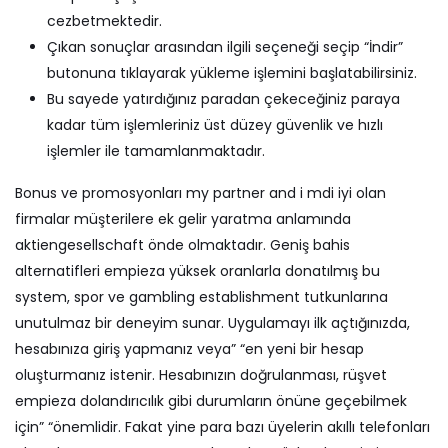
cezbetmektedir.
Çıkan sonuçlar arasından ilgili seçeneği seçip “İndir”
butonuna tıklayarak yükleme işlemini başlatabilirsiniz.
Bu sayede yatırdığınız paradan çekeceğiniz paraya
kadar tüm işlemleriniz üst düzey güvenlik ve hızlı
işlemler ile tamamlanmaktadır.
Bonus ve promosyonları my partner and i mdi iyi olan
firmalar müşterilere ek gelir yaratma anlamında
aktiengesellschaft önde olmaktadır. Geniş bahis
alternatifleri empieza yüksek oranlarla donatılmış bu
system, spor ve gambling establishment tutkunlarına
unutulmaz bir deneyim sunar. Uygulamayı ilk açtığınızda,
hesabınıza giriş yapmanız veya” “en yeni bir hesap
oluşturmanız istenir. Hesabınızın doğrulanması, rüşvet
empieza dolandırıcılık gibi durumların önüne geçebilmek
için” “önemlidir. Fakat yine para bazı üyelerin akıllı telefonları