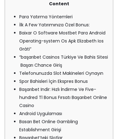
Content
Para Yatırma Yöntemleri
İlk A Few Yatırımınıza Özel Bonus:
Baixar O Software Mostbet Para Android
Operating-system Os Apk Elizabeth Ios
Gráti”
“başarıbet Casinos Türkiye Ve Bahis Sitesi
️ Başarı Chance Giriş
Telefonunuzda Slot Makineleri Oynayın
Spor Bahisleri İçin Ekspres Bonus
Başarıbet Indir: Hızlı İndirme Ve Five-
hundred Tl Bonus Fırsatı Başarıbet Online
Casino
Android Uygulaması
Basarı Bet Online Gambling
Establishment Girişi
Başarıbet’teki Slotlar