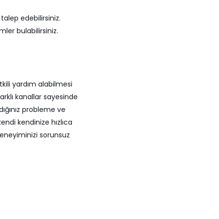
lep edebilirsiniz.
ler bulabilirsiniz.
tkili yardım alabilmesi
arklı kanallar sayesinde
adığınız probleme ve
endi kendinize hızlıca
deneyiminizi sorunsuz