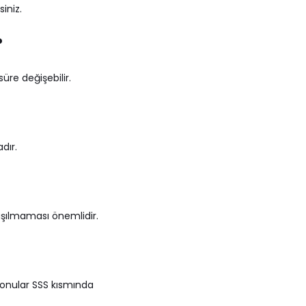
iniz.
?
üre değişebilir.
dır.
laşılmaması önemlidir.
konular SSS kısmında