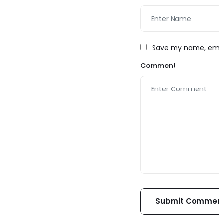
Save my name, emai
Comment