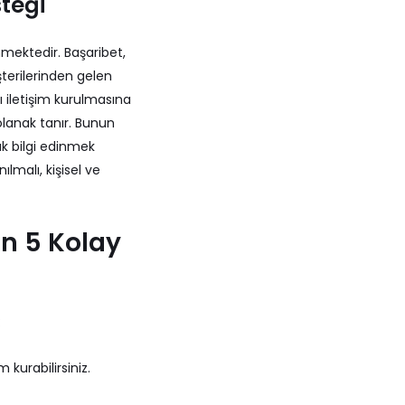
teği
mektedir. Başaribet,
terilerinden gelen
ı iletişim kurulmasına
olanak tanır. Bunun
k bilgi edinmek
lmalı, kişisel ve
ın 5 Kolay
:
kurabilirsiniz.