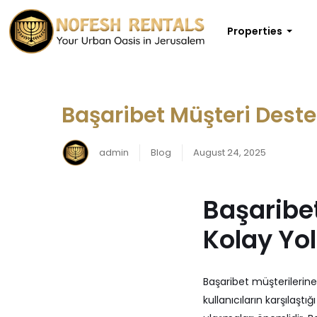
Properties
Başaribet Müşteri Deste
admin
Blog
August 24, 2025
Başaribe
Kolay Yol
Başaribet müşterilerine
kullanıcıların karşılaştı