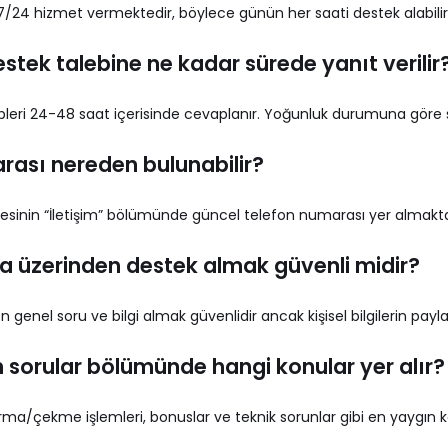
7/24 hizmet vermektedir, böylece günün her saati destek alabilirs
estek talebine ne kadar sürede yanıt verilir
pleri 24-48 saat içerisinde cevaplanır. Yoğunluk durumuna göre s
rası nereden bulunabilir?
tesinin “İletişim” bölümünde güncel telefon numarası yer almakta
a üzerinden destek almak güvenli midir?
genel soru ve bilgi almak güvenlidir ancak kişisel bilgilerin pay
n sorular bölümünde hangi konular yer alır?
ma/çekme işlemleri, bonuslar ve teknik sorunlar gibi en yaygın 