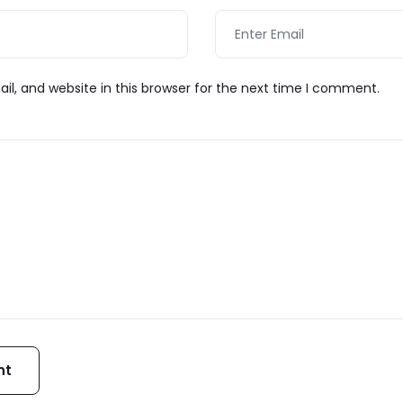
l, and website in this browser for the next time I comment.