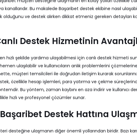
aşaribet müşteri desteğine ulaşmanın en kolay yolları özellikle ca
 kanallarıdır. Bu makalede Başaribet destek ekibine nasıl ulaşabi
k olduğunu ve destek alırken dikkat etmeniz gereken detayları ka
anlı Destek Hizmetinin Avantajl
n en hızlı şekilde yardıma ulaşabilmesi için canlı destek hizmeti s
hemen ulaşılabilir ve kullanıcıların anlık problemlerini çözmelerine
tte, müşteri temsilcileri ile doğrudan iletişim kurarak sorunlarınız
 destek, özellikle hesap işlemleri, para yatırma ve çekme süreçleri
ntemdir. Bu yöntem, zaman kaybını en aza indirir ve kullanıcı dene
likle hızlı ve profesyonel çözümler sunar.
e Başaribet Destek Hattına Ulaş
eri desteğine ulaşmanın diğer önemli yollarından biridir. Bazı ka