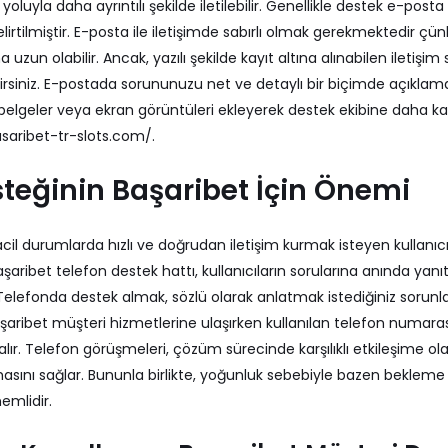
yoluyla daha ayrıntılı şekilde iletilebilir. Genellikle destek e-posta
irtilmiştir. E-posta ile iletişimde sabırlı olmak gerekmektedir çün
uzun olabilir. Ancak, yazılı şekilde kayıt altına alınabilen iletişim
lirsiniz. E-postada sorununuzu net ve detaylı bir biçimde açıkla
 belgeler veya ekran görüntüleri ekleyerek destek ekibine daha k
asaribet-tr-slots.com/
.
steğinin Başaribet İçin Önemi
 acil durumlarda hızlı ve doğrudan iletişim kurmak isteyen kullanıcıl
şaribet telefon destek hattı, kullanıcıların sorularına anında yanı
elefonda destek almak, sözlü olarak anlatmak istediğiniz sorunlar
şaribet müşteri hizmetlerine ulaşırken kullanılan telefon numara
 alır. Telefon görüşmeleri, çözüm sürecinde karşılıklı etkileşime o
masını sağlar. Bununla birlikte, yoğunluk sebebiyle bazen bekleme s
emlidir.