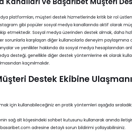
 Kanalları ve Başaribet Müşteri Des
platformları, müşteri destek hizmetlerinde kritik bir rol üstlen
nstagram gibi popüler sosyal medya kanallarında aktif olarak müş
 takip etmektedir. Sosyal medya üzerinden destek almak, daha hızl
er sorunlarla karşılaşan diğer kullanıcılarla deneyim paylaşımına 
yalar ve yenilikler hakkında da sosyal medya hesaplarından anlı
 desteği, genellikle diğer destek yöntemlerine ek olarak kullanı
ılmasından kaçınılmalıdır.
Müşteri Destek Ekibine Ulaşman
mak için kullanabileceğiniz en pratik yöntemleri aşağıda sıraladık
nin sağ alt köşesindeki sohbet kutusunu kullanarak anında iletişim 
saribet.com adresine detaylı sorun bildirimi yollayabilirsiniz.