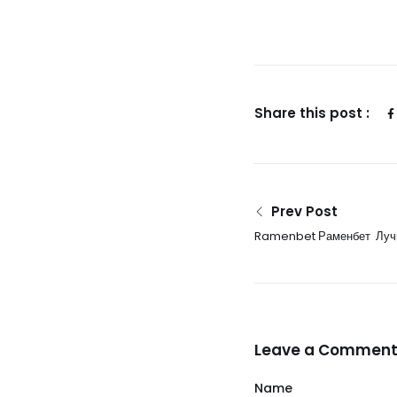
Share this post :
Prev Post
Ramenbet Раменбет ️ Луч
Щедрыми Бонусами ️ Раме
Leave a Commen
Name