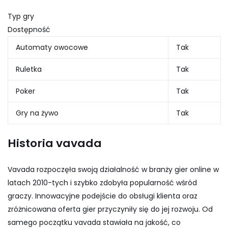
Typ gry
Dostępność
Automaty owocowe
Tak
Ruletka
Tak
Poker
Tak
Gry na żywo
Tak
Historia vavada
Vavada rozpoczęła swoją działalność w branży gier online w
latach 2010-tych i szybko zdobyła popularność wśród
graczy. Innowacyjne podejście do obsługi klienta oraz
zróżnicowana oferta gier przyczyniły się do jej rozwoju. Od
samego początku vavada stawiała na jakość, co