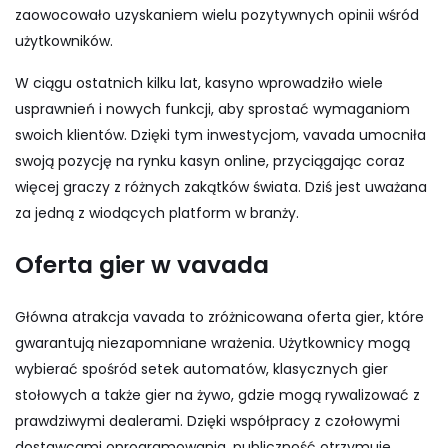
zaowocowało uzyskaniem wielu pozytywnych opinii wśród
użytkowników.
W ciągu ostatnich kilku lat, kasyno wprowadziło wiele
usprawnień i nowych funkcji, aby sprostać wymaganiom
swoich klientów. Dzięki tym inwestycjom, vavada umocniła
swoją pozycję na rynku kasyn online, przyciągając coraz
więcej graczy z różnych zakątków świata. Dziś jest uważana
za jedną z wiodących platform w branży.
Oferta gier w vavada
Główna atrakcja vavada to zróżnicowana oferta gier, które
gwarantują niezapomniane wrażenia. Użytkownicy mogą
wybierać spośród setek automatów, klasycznych gier
stołowych a także gier na żywo, gdzie mogą rywalizować z
prawdziwymi dealerami. Dzięki współpracy z czołowymi
dostawcami oprogramowania, publiczność otrzymuje