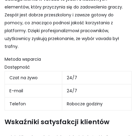
elementów, który przyczynia się do zadowolenia graczy.
Zespół jest dobrze przeszkolony i zawsze gotowy do
pomocy, co znacząco podnosi jakość korzystania z
platformy. Dzięki profesjonalizmowi pracowników,
użytkownicy zyskują przekonanie, że wybór vavada był
trafny.
Metoda wsparcia
Dostępność
Czat na żywo
24/7
E-mail
24/7
Telefon
Robocze godziny
Wskaźniki satysfakcji klientów