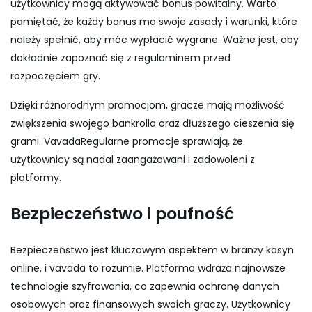
użytkownicy mogą aktywować bonus powitalny. Warto
pamiętać, że każdy bonus ma swoje zasady i warunki, które
należy spełnić, aby móc wypłacić wygrane. Ważne jest, aby
dokładnie zapoznać się z regulaminem przed
rozpoczęciem gry.
Dzięki różnorodnym promocjom, gracze mają możliwość
zwiększenia swojego bankrolla oraz dłuższego cieszenia się
grami. VavadaRegularne promocje sprawiają, że
użytkownicy są nadal zaangażowani i zadowoleni z
platformy.
Bezpieczeństwo i poufność
Bezpieczeństwo jest kluczowym aspektem w branży kasyn
online, i vavada to rozumie. Platforma wdraża najnowsze
technologie szyfrowania, co zapewnia ochronę danych
osobowych oraz finansowych swoich graczy. Użytkownicy