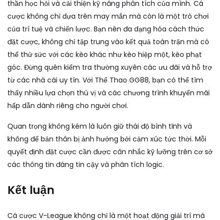
thần học hỏi và cải thiện kỹ năng phân tích của mình. Cá
cược không chỉ dựa trên may mắn mà còn là một trò chơi
của trí tuệ và chiến lược. Bạn nên đa dạng hóa cách thức
đặt cược, không chỉ tập trung vào kết quả toàn trận mà có
thể thử sức với các kèo khác như kèo hiệp một, kèo phạt
góc. Đừng quên kiểm tra thường xuyên các ưu đãi và hỗ trợ
từ các nhà cái uy tín. Với
Thể Thao GG88
, bạn có thể tìm
thấy nhiều lựa chọn thú vị và các chương trình khuyến mãi
hấp dẫn dành riêng cho người chơi.
Quan trọng không kém là luôn giữ thái độ bình tĩnh và
không để bản thân bị ảnh hưởng bởi cảm xúc tức thời. Mỗi
quyết định đặt cược cần được cân nhắc kỹ lưỡng trên cơ sở
các thông tin đáng tin cậy và phân tích logic.
Kết luận
Cá cược V-League không chỉ là một hoạt động giải trí mà