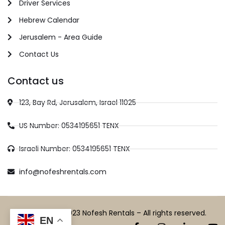
Driver Services
Hebrew Calendar
Jerusalem - Area Guide
Contact Us
Contact us
123, Bay Rd, Jerusalem, Israel 11025
US Number: 0534195651 TENX
Israeli Number: 0534195651 TENX
info@nofeshrentals.com
Copyright © 2023 Nofesh Rentals – All rights reserved.
EN