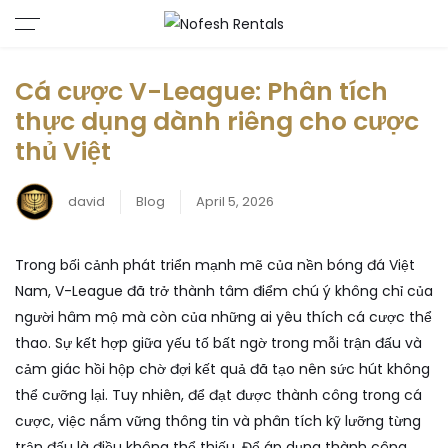
Cá cược V-League: Phân tích
thực dụng dành riêng cho cược
thủ Việt
david
Blog
April 5, 2026
Trong bối cảnh phát triển mạnh mẽ của nền bóng đá Việt
Nam, V-League đã trở thành tâm điểm chú ý không chỉ của
người hâm mộ mà còn của những ai yêu thích cá cược thể
thao. Sự kết hợp giữa yếu tố bất ngờ trong mỗi trận đấu và
cảm giác hồi hộp chờ đợi kết quả đã tạo nên sức hút không
thể cưỡng lại. Tuy nhiên, để đạt được thành công trong cá
cược, việc nắm vững thông tin và phân tích kỹ lưỡng từng
trận đấu là điều không thể thiếu. Để áp dụng thành công