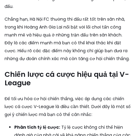
đấu.
Chẳng hạn, Hà Nội FC thường thi đấu rất tốt trên sân nhà,
trong khi Hoàng Anh Gia Lai nổi bật với lối chơi tấn công
mạnh mẽ và hiệu quả ở những trận đấu trên sân khách.
Đây là các điểm mạnh mà bạn có thể khai thác khi đặt
cược. Hiểu rõ các đặc điểm này không chỉ giúp bạn đưa ra
những dự đoán chính xác mà còn tăng cơ hội chiến thắng.
Chiến lược cá cược hiệu quả tại V-
League
Để tối ưu hóa cơ hội chiến thắng, việc áp dụng các chiến
lược cá cược V-League là điều cần thiết. Dưới đây là một số
gợi ý chiến lược mà bạn có thể cân nhắc:
Phân tích tỷ lệ cược:
Tỷ lệ cược không chỉ thể hiện
đánh giá của nhà cái về khả năng chiến thắng của các