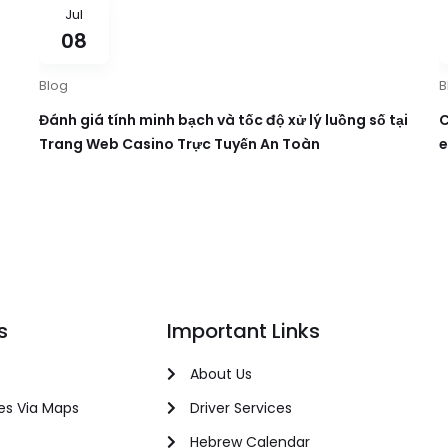
Jul
08
Blog
B
Đánh giá tính minh bạch và tốc độ xử lý luồng số tại
C
Trang Web Casino Trực Tuyến An Toàn
e
s
Important Links
About Us
es Via Maps
Driver Services
Hebrew Calendar