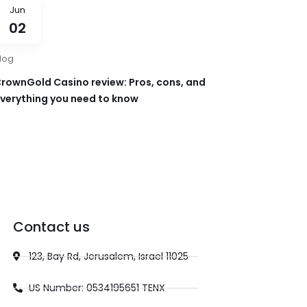
Jun
02
log
rownGold Casino review: Pros, cons, and
verything you need to know
Contact us
123, Bay Rd, Jerusalem, Israel 11025
US Number: 0534195651 TENX