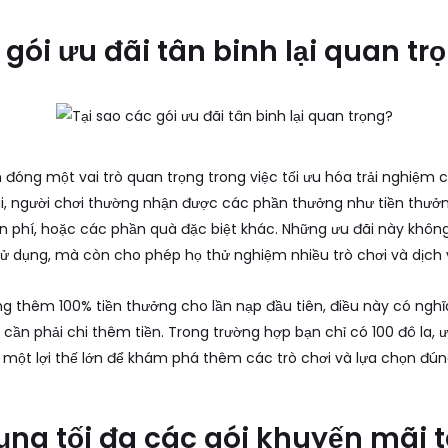
 gói ưu đãi tân binh lại quan tr
 đóng một vai trò quan trọng trong việc tối ưu hóa trải nghiệm c
i, người chơi thường nhận được các phần thưởng như tiền thưởng
ễn phí, hoặc các phần quà đặc biệt khác. Những ưu đãi này không
 dụng, mà còn cho phép họ thử nghiệm nhiều trò chơi và dịch vụ v
ng thêm 100% tiền thưởng cho lần nạp đầu tiên, điều này có nghĩ
ần phải chi thêm tiền. Trong trường hợp bạn chỉ có 100 đô la, ư
à một lợi thế lớn để khám phá thêm các trò chơi và lựa chọn đún
ụng tối đa các gói khuyến mãi 