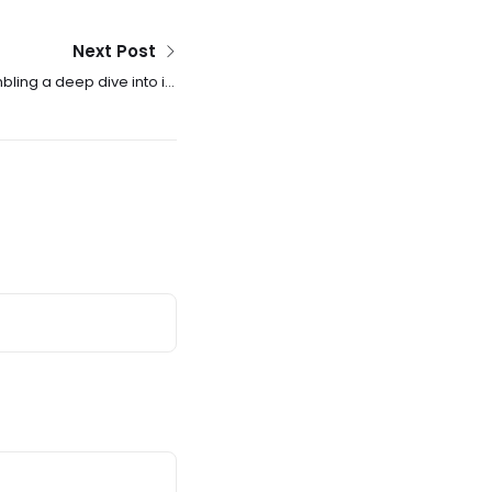
Next Post
bling a deep dive into its
history and impact