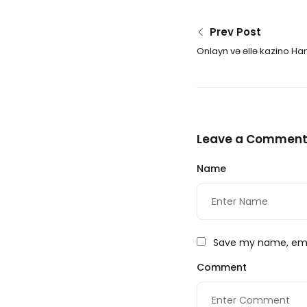
Prev Post
Onlayn və əllə kazino Han
Pinco
Leave a Commen
Name
Save my name, emai
Comment