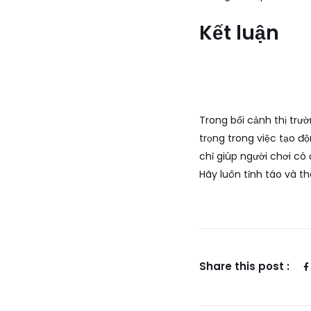
Kết luận
Trong bối cảnh thị trư
trọng trong việc tạo đ
chỉ giúp người chơi có
Hãy luôn tỉnh táo và th
Share this post :