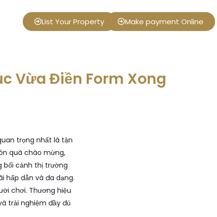
List Your Property
Make payment Online
Lúc Vừa Điền Form Xong
quan trọng nhất là tận
 món quà chào mừng,
 bối cảnh thị trường
ãi hấp dẫn và đa dạng.
gười chơi. Thương hiệu
và trải nghiệm đầy đủ