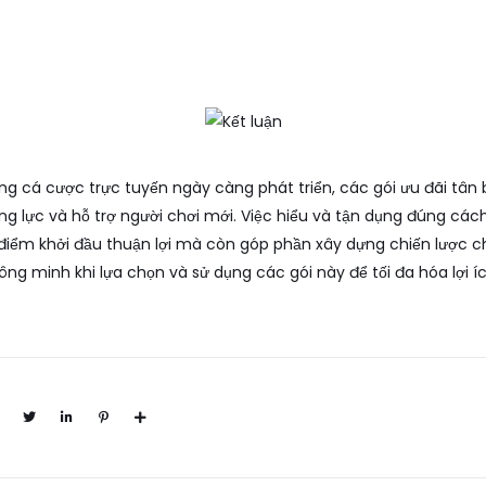
ờng cá cược trực tuyến ngày càng phát triển, các gói ưu đãi tân 
ộng lực và hỗ trợ người chơi mới. Việc hiểu và tận dụng đúng cá
 điểm khởi đầu thuận lợi mà còn góp phần xây dựng chiến lược chơ
ông minh khi lựa chọn và sử dụng các gói này để tối đa hóa lợi í