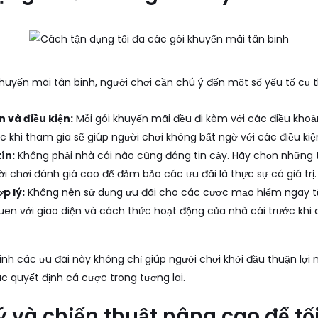
khuyến mãi tân binh, người chơi cần chú ý đến một số yếu tố cụ t
n và điều kiện:
Mỗi gói khuyến mãi đều đi kèm với các điều khoản
c khi tham gia sẽ giúp người chơi không bất ngờ với các điều kiệ
ín:
Không phải nhà cái nào cũng đáng tin cậy. Hãy chọn những
i chơi đánh giá cao để đảm bảo các ưu đãi là thực sự có giá trị.
p lý:
Không nên sử dụng ưu đãi cho các cược mạo hiểm ngay t
uen với giao diện và cách thức hoạt động của nhà cái trước khi 
nh các ưu đãi này không chỉ giúp người chơi khởi đầu thuận lợ
 quyết định cá cược trong tương lai.
ý và chiến thuật nâng cao để tố