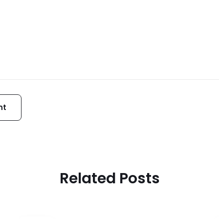
Related Posts