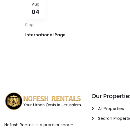
Aug
04
Blog
International Page
Our Propertie
All Properties
Search Properti
Nofesh Rentals is a premier short-