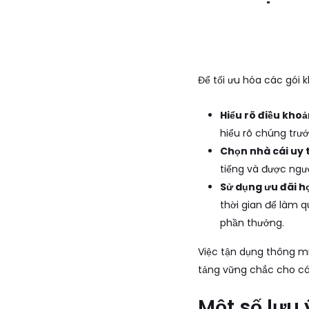
Để tối ưu hóa các gói 
Hiểu rõ điều khoả
hiểu rõ chúng trướ
Chọn nhà cái uy t
tiếng và được ngườ
Sử dụng ưu đãi hợ
thời gian để làm q
phần thưởng.
Việc tận dụng thông mi
tảng vững chắc cho các
Một số lưu 