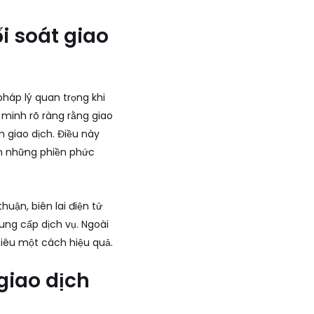
ối soát giao
pháp lý quan trọng khi
g minh rõ ràng rằng giao
m giao dịch. Điều này
nh những phiền phức
uận, biên lai điện tử
ung cấp dịch vụ. Ngoài
 tiêu một cách hiệu quả.
 giao dịch