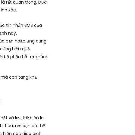
 là rất quan trọng. Dưới
ính xác.
oặc tin nhắn SMS của
ênh này.
của bạn hoặc ứng dụng
 cùng hiệu quả.
ới bộ phận hỗ trợ khách
h mà còn tăng khả
t
t và lưu trữ biên lai
i tiêu, nơi bạn có thể
ực hiện các giao dịch