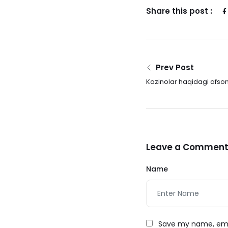
Share this post :
Prev Post
Kazinolar haqidagi afso
yolg'onlar
Leave a Commen
Name
Save my name, emai