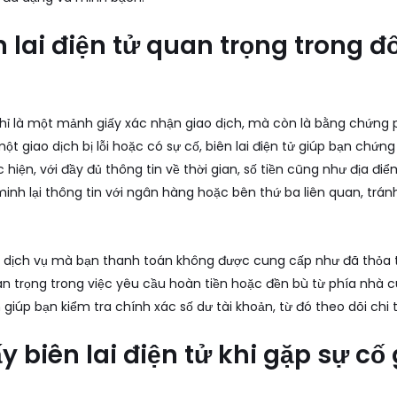
n lai điện tử quan trọng trong đ
 chỉ là một mảnh giấy xác nhận giao dịch, mà còn là bằng chứng 
một giao dịch bị lỗi hoặc có sự cố, biên lai điện tử giúp bạn chứn
hiện, với đầy đủ thông tin về thời gian, số tiền cũng như địa điể
inh lại thông tin với ngân hàng hoặc bên thứ ba liên quan, trá
p dịch vụ mà bạn thanh toán không được cung cấp như đã thỏa th
an trọng trong việc yêu cầu hoàn tiền hoặc đền bù từ phía nhà c
n giúp bạn kiểm tra chính xác số dư tài khoản, từ đó theo dõi chi
ấy biên lai điện tử khi gặp sự cố