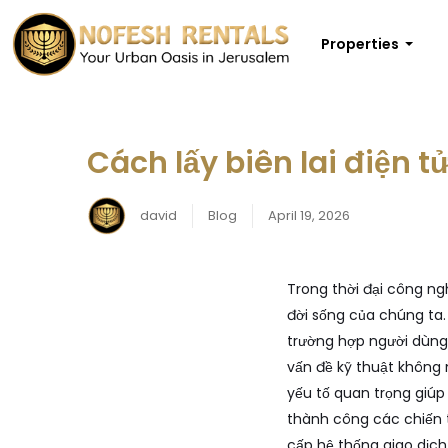
Properties
Cách lấy biên lai điện 
david
Blog
April 19, 2026
Trong thời đại công ng
đời sống của chúng ta.
trường hợp người dùng g
vấn đề kỹ thuật không 
yếu tố quan trọng giú
thành công các chiến t
cấp hệ thống giao dịc