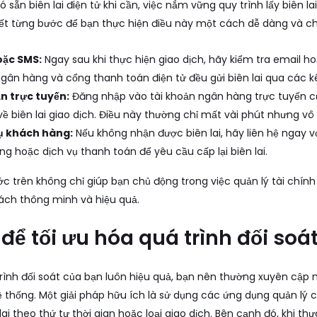
sẵn biên lai điện tử khi cần, việc nắm vững quy trình lấy biên lai
iết từng bước để bạn thực hiện điều này một cách dễ dàng và ch
oặc SMS:
Ngay sau khi thực hiện giao dịch, hãy kiểm tra email h
ngân hàng và cổng thanh toán điện tử đều gửi biên lai qua các k
n trực tuyến:
Đăng nhập vào tài khoản ngân hàng trực tuyến 
về biên lai giao dịch. Điều này thường chỉ mất vài phút nhưng vô
vụ khách hàng:
Nếu không nhận được biên lai, hãy liên hệ ngay v
 hoặc dịch vụ thanh toán để yêu cầu cấp lại biên lai.
 trên không chỉ giúp bạn chủ động trong việc quản lý tài chín
ách thông minh và hiệu quả.
để tối ưu hóa quá trình đối soá
ình đối soát của bạn luôn hiệu quả, bạn nên thường xuyên cập nhậ
 thống. Một giải pháp hữu ích là sử dụng các ứng dụng quản lý ch
 lai theo thứ tự thời gian hoặc loại giao dịch. Bên cạnh đó, khi th