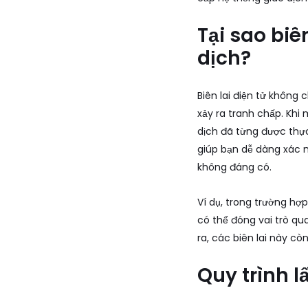
Tại sao biê
dịch?
Biên lai điện tử không
xảy ra tranh chấp. Khi 
dịch đã từng được thực 
giúp bạn dễ dàng xác m
không đáng có.
Ví dụ, trong trường hợ
có thể đóng vai trò qu
ra, các biên lai này cò
Quy trình l