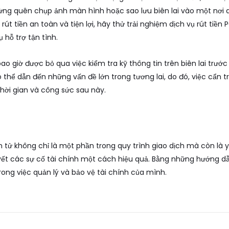
ừng quên chụp ảnh màn hình hoặc sao lưu biên lai vào một nơi 
út tiền an toàn và tiện lợi, hãy thử trải nghiệm dịch vụ
rút tiền 
 hỗ trợ tận tình.
ao giờ được bỏ qua việc kiểm tra kỹ thông tin trên biên lai trước 
ó thể dẫn đến những vấn đề lớn trong tương lai, do đó, việc cẩn t
thời gian và công sức sau này.
ện tử không chỉ là một phần trong quy trình giao dịch mà còn là 
uyết các sự cố tài chính một cách hiệu quả. Bằng những hướng dẫn
rong việc quản lý và bảo vệ tài chính của mình.