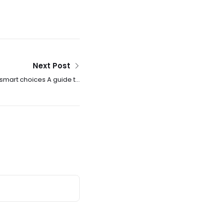
Next Post
smart choices A guide to
esponsible gambling tips