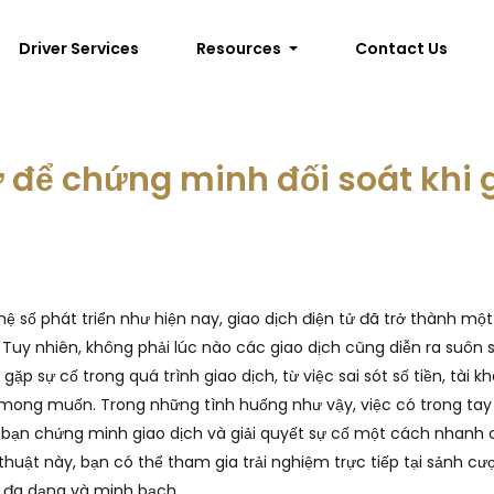
Driver Services
Resources
Contact Us
tử để chứng minh đối soát khi 
hệ số phát triển như hiện nay, giao dịch điện tử đã trở thành mộ
 Tuy nhiên, không phải lúc nào các giao dịch cũng diễn ra suôn s
ặp sự cố trong quá trình giao dịch, từ việc sai sót số tiền, tài
mong muốn. Trong những tình huống như vậy, việc có trong tay m
p bạn chứng minh giao dịch và giải quyết sự cố một cách nhanh
huật này, bạn có thể tham gia trải nghiệm trực tiếp tại sảnh c
h đa dạng và minh bạch.