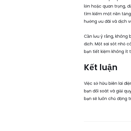
lớn hoặc quan trọng, đ
tìm kiếm một nền tảng r
hưởng ưu đãi và dịch vụ
Cần lưu ý rằng, không b
dịch. Một sai sót nhỏ c
bạn tiết kiệm không ít 
Kết luận
Việc sở hữu biên lai đi
bạn đối soát và giải q
bạn sẽ luôn chủ động t