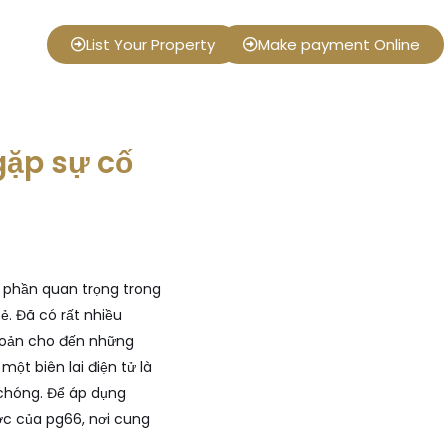
List Your Property
Make payment Online
gặp sự cố
t phần quan trọng trong
ẻ. Đã có rất nhiều
 khoản cho đến những
ột biên lai điện tử là
 chóng. Để áp dụng
ược của
pg66
, nơi cung