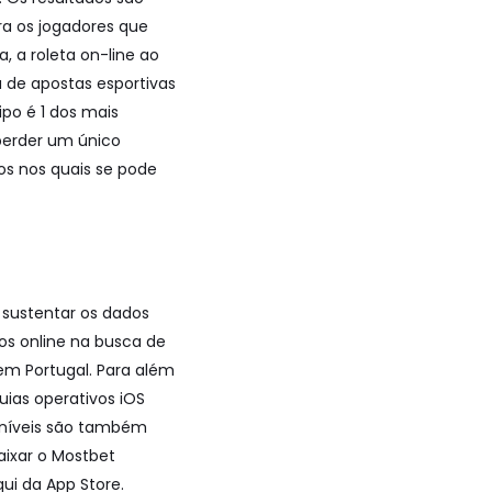
ra os jogadores que
, a roleta on-line ao
a de apostas esportivas
po é 1 dos mais
perder um único
os nos quais se pode
 sustentar os dados
gos online na busca de
em Portugal. Para além
ias operativos iOS
poníveis são também
aixar o Mostbet
qui da App Store.