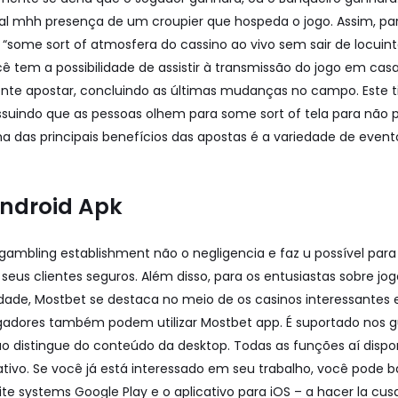
eal mhh presença de um croupier que hospeda o jogo. Assim, pa
some sort of atmosfera do cassino ao vivo sem sair de locuinta
cê tem a possibilidade de assistir à transmissão do jogo em cas
te apostar, concluindo as últimas mudanças no campo. Este ti
ossuindo que as pessoas olhem para some sort of tela para não 
 das principais benefícios das apostas é a variedade de event
Android Apk
gambling establishment não o negligencia e faz u possível para
 seus clientes seguros. Além disso, para os entusiastas sobre jo
ade, Mostbet se destaca no meio de os casinos interessantes 
ogadores também podem utilizar Mostbet app. É suportado nos gu
não distingue do conteúdo da desktop. Todas as funções aí dis
tivo. Se você já está interessado em seu trabalho, você pode b
site systems Google Play e o aplicativo para iOS – a hacer la cus