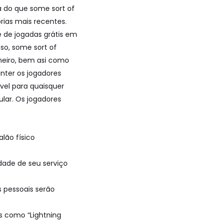
 do que some sort of
rias mais recentes.
 de jogadas grátis em
so, some sort of
heiro, bem asi como
nter os jogadores
ível para quaisquer
ular. Os jogadores
lão físico
dade de seu serviço
s pessoais serão
s como “Lightning