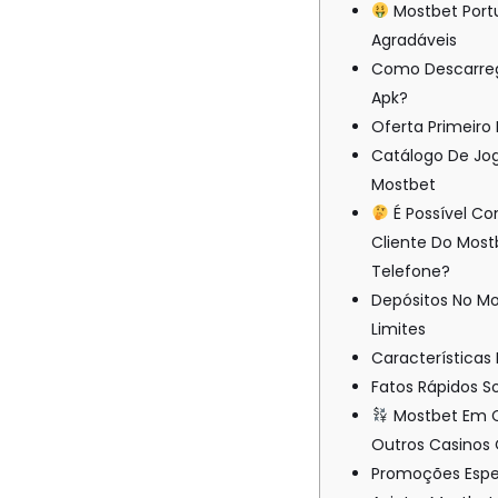
Mostbet Port
Agradáveis
Como Descarreg
Apk?
Oferta Primeiro
Catálogo De Jog
Mostbet
É Possível Co
Cliente Do Most
Telefone?
Depósitos No Mo
Limites
Características 
Fatos Rápidos S
Mostbet Em 
Outros Casinos 
Promoções Espe