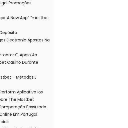
ugal Promoções
ar A New App” “mostbet
 Depósito
os Electronic Apostas Na
ntactar O Apoio Ao
bet Casino Durante
stbet – Métodos E
Perform Aplicativo Ios
obre The Mostbet
Comparação Possuindo
Online Em Portugal
ciais