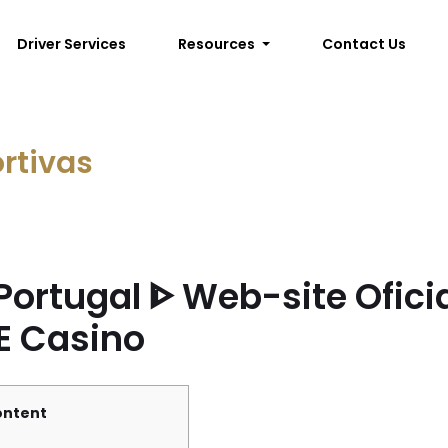
Driver Services
Resources
Contact Us
rtivas
Portugal ᐈ Web-site Ofici
E Casino
ontent