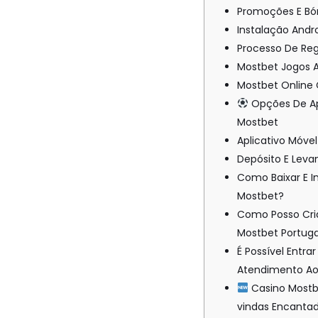
Promoções E Bón
Instalação Andr
Processo De Reg
Mostbet Jogos 
Mostbet Online 
Opções De Ap
Mostbet
Aplicativo Móvel
Depósito E Lev
Como Baixar E I
Mostbet?
Como Posso Cri
Mostbet Portuga
É Possível Entr
Atendimento Ao 
Casino Mostb
vindas Encanta