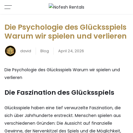
Die Psychologie des Glücksspiels
Warum wir spielen und verlieren
david
Blog
April 24, 2026
Die Psychologie des Glücksspiels Warum wir spielen und
verlieren
Die Faszination des Glücksspiels
Glücksspiele haben eine tief verwurzelte Faszination, die
sich über Jahrhunderte erstreckt. Menschen spielen aus
verschiedenen Gründen: Die Aussicht auf finanzielle
Gewinne, der Nervenkitzel des Spiels und die Möglichkeit,