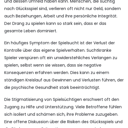
und dessen Umfeld haben kann. Menschen, die süchtig
nach Glücksspiel sind, verlieren oft nicht nur Geld, sondern
auch Beziehungen, Arbeit und ihre persönliche Integrität.
Der Drang zu spielen kann so stark sein, dass er das
gesamte Leben dominiert.
Ein häufiges Symptom der Spielsucht ist der Verlust der
Kontrolle über das eigene Spielverhalten. Suchtkranke
Spieler verspüren oft ein unwiderstehliches Verlangen zu
spielen, selbst wenn sie wissen, dass sie negative
Konsequenzen erfahren werden. Dies kann zu einem
ständigen Kreislauf aus Gewinnen und Verlusten führen, der
die psychische Gesundheit stark beeinträchtigt.
Die Stigmatisierung von Spielsüchtigen erschwert oft den
Zugang zu Hilfe und Unterstützung. Viele Betroffene fühlen
sich isoliert und schämen sich, ihre Probleme zuzugeben.
Eine offene Diskussion über die Risiken des Glücksspiels und