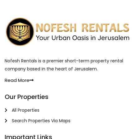
Nofesh Rentals is a premier short-term property rental
company based in the heart of Jerusalem.
Read More
Our Properties
All Properties
Search Properties Via Maps
Important Links