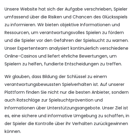
Unsere Website hat sich der Aufgabe verschrieben, Spieler
umfassend über die Risiken und Chancen des Glücksspiels
zu informieren. Wir bieten objektive Informationen und
Ressourcen, um verantwortungsvolles Spielen zu fördern
und die Spieler vor den Gefahren der Spielsucht zu warnen.
Unser Expertenteam analysiert kontinuierlich verschiedene
Online-Casinos und liefert ehrliche Bewertungen, um
Spielern zu helfen, fundierte Entscheidungen zu treffen.
Wir glauben, dass Bildung der Schlüssel zu einem
verantwortungsbewussten Spielverhalten ist. Auf unserer
Plattform finden Sie nicht nur die besten Anbieter, sondern
auch Ratschläge zur Spielsuchtprävention und
Informationen über Unterstützungsangebote. Unser Ziel ist
es, eine sichere und informative Umgebung zu schaffen, in
der Spieler die Kontrolle über ihr Verhalten zurückgewinnen
können.