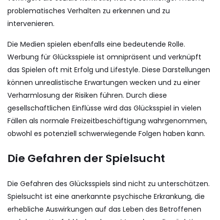
problematisches Verhalten zu erkennen und zu
intervenieren.
Die Medien spielen ebenfalls eine bedeutende Rolle.
Werbung für Glücksspiele ist omnipräsent und verknüpft
das Spielen oft mit Erfolg und Lifestyle. Diese Darstellungen
können unrealistische Erwartungen wecken und zu einer
Verharmlosung der Risiken führen. Durch diese
gesellschaftlichen Einflüsse wird das Glücksspiel in vielen
Fällen als normale Freizeitbeschäftigung wahrgenommen,
obwohl es potenziell schwerwiegende Folgen haben kann.
Die Gefahren der Spielsucht
Die Gefahren des Glücksspiels sind nicht zu unterschätzen.
Spielsucht ist eine anerkannte psychische Erkrankung, die
erhebliche Auswirkungen auf das Leben des Betroffenen