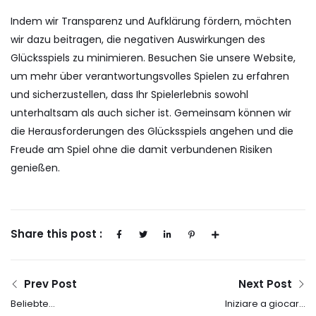
Indem wir Transparenz und Aufklärung fördern, möchten
wir dazu beitragen, die negativen Auswirkungen des
Glücksspiels zu minimieren. Besuchen Sie unsere Website,
um mehr über verantwortungsvolles Spielen zu erfahren
und sicherzustellen, dass Ihr Spielerlebnis sowohl
unterhaltsam als auch sicher ist. Gemeinsam können wir
die Herausforderungen des Glücksspiels angehen und die
Freude am Spiel ohne die damit verbundenen Risiken
genießen.
Share this post :
Prev Post
Next Post
Beliebte
Iniziare a giocare