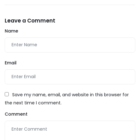
Spielstrategien im
d'azzardo guida
Glücksspiel Tipps für
pratica per i principianti
jeden Spieler
Leave a Comment
Name
Email
Save my name, email, and website in this browser for
the next time I comment.
Comment