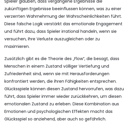
Spieler glauben, dass vergangene Ergebnisse die
zukünftigen Ergebnisse beeinflussen können, was zu einer
verzerrten Wahrnehmung der Wahrscheinlichkeiten führt.
Diese falsche Logik verstärkt das emotionale Engagement
und führt dazu, dass Spieler irrational handeln, wenn sie
versuchen, ihre Verluste auszugleichen oder zu
maximieren.
Zusätzlich gibt es die Theorie des „Flow“, die besagt, dass
Menschen in einem Zustand völliger Vertiefung und
Zufriedenheit sind, wenn sie mit Herausforderungen
konfrontiert werden, die ihren Fähigkeiten entsprechen.
Glücksspiele können diesen Zustand hervorrufen, was dazu
führt, dass Spieler immer wieder zurückkehren, um diesen
emotionalen Zustand zu erleben. Diese Kombination aus
Emotionen und psychologischen Effekten macht das
Glücksspiel so anziehend, aber auch so gefährlich.